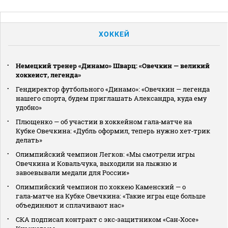
ХОККЕЙ
Немецкий тренер «Динамо» Шварц: «Овечкин — великий
хоккеист, легенда»
Гендиректор футбольного «Динамо»: «Овечкин — легенда
нашего спорта, будем приглашать Александра, куда ему
удобно»
Плющенко — об участии в хоккейном гала‑матче на
Кубке Овечкина: «Дубль оформил, теперь нужно хет‑трик
делать»
Олимпийский чемпион Легков: «Мы смотрели игры
Овечкина и Ковальчука, выходили на лыжню и
завоевывали медали для России»
Олимпийский чемпион по хоккею Каменский — о
гала‑матче на Кубке Овечкина: «Такие игры еще больше
объединяют и сплачивают нас»
СКА подписал контракт с экс‑защитником «Сан‑Хосе»