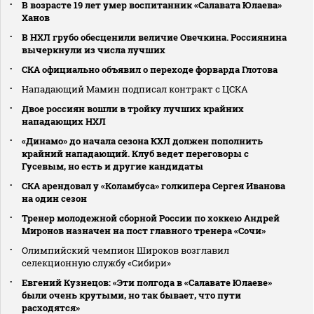
В возрасте 19 лет умер воспитанник «Салавата Юлаева»
Ханов
В НХЛ грубо обесценили величие Овечкина. Россиянина
вычеркнули из числа лучших
СКА официально объявил о переходе форварда Глотова
Нападающий Мамин подписал контракт с ЦСКА
Двое россиян вошли в тройку лучших крайних
нападающих НХЛ
«Динамо» до начала сезона КХЛ должен пополнить
крайний нападающий. Клуб ведет переговоры с
Гусевым, но есть и другие кандидаты
СКА арендовал у «Коламбуса» голкипера Сергея Иванова
на один сезон
Тренер молодежной сборной России по хоккею Андрей
Миронов назначен на пост главного тренера «Сочи»
Олимпийский чемпион Широков возглавил
селекционную службу «Сибири»
Евгений Кузнецов: «Эти полгода в «Салавате Юлаеве»
были очень крутыми, но так бывает, что пути
расходятся»