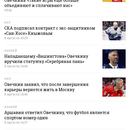
Овечкина: «Такие игры еще больше
объединяют и сплачивают нас»
09:42
КХЛ
СКА подписал контракт с экс‑защитником
«Сан‑Хосе» Кныжовым
8 августа 20:29
ХОККЕЙ
Нападающему «Вашингтона» Овечкину
вручили статуэтку «Серебряная лань»
8 августа 14:44
НХЛ
Овечкин заявил, что после завершения
карьеры вернется жить в Москву
8 августа 14:40
ХОККЕЙ
Аршавин ответил Овечкину, что футбол является
спортом номер один
8 августа 14:37