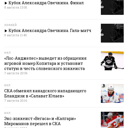
Кубок Александра Овечкина. Финал
8 августа 13:05
ХОККЕЙ
Кубок Александра Овечкина. Гала-матч
8 августа 11:45
НХЛ
«Лос‑Анджелес» выведет из обращения
игровой номер Копитара и установит
статую в честь словенского хоккеиста
7 августа 20:36
КХЛ
СКА обменял канадского нападающего
Бландизи в «Салават Юлаев»
7 августа 20:16
КХЛ
Экс‑хоккеист «Вегаса» и «Калгари»
Мироманов перешел в СКА