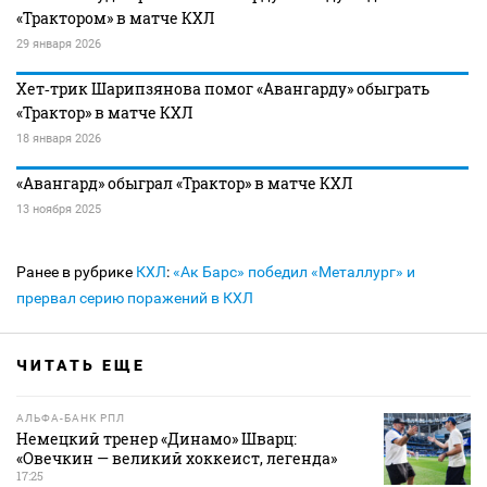
«Трактором» в матче КХЛ
29 января 2026
Хет‑трик Шарипзянова помог «Авангарду» обыграть
«Трактор» в матче КХЛ
18 января 2026
«Авангард» обыграл «Трактор» в матче КХЛ
13 ноября 2025
Ранее в рубрике
КХЛ
:
«Ак Барс» победил «Металлург» и
прервал серию поражений в КХЛ
ЧИТАТЬ ЕЩЕ
АЛЬФА-БАНК РПЛ
Немецкий тренер «Динамо» Шварц:
«Овечкин — великий хоккеист, легенда»
17:25