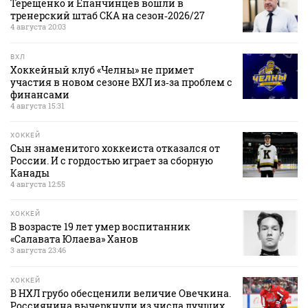
Терещенко и Епанчинцев вошли в
тренерский штаб СКА на сезон‑2026/27
4 августа 20:03
ВХЛ
Хоккейный клуб «Челны» не примет
участия в новом сезоне ВХЛ из‑за проблем с
финансами
4 августа 15:31
ХОККЕЙ
Сын знаменитого хоккеиста отказался от
России. И с гордостью играет за сборную
Канады
4 августа 12:55
ХОККЕЙ
В возрасте 19 лет умер воспитанник
«Салавата Юлаева» Ханов
3 августа 23:46
ХОККЕЙ
В НХЛ грубо обесценили величие Овечкина.
Россиянина вычеркнули из числа лучших