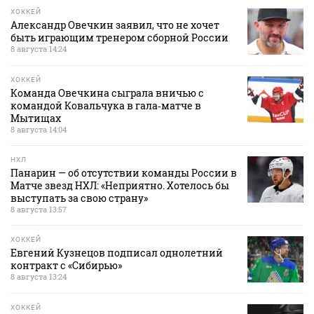
ХОККЕЙ
Александр Овечкин заявил, что не хочет
быть играющим тренером сборной России
8 августа 14:24
ХОККЕЙ
Команда Овечкина сыграла вничью с
командой Ковальчука в гала‑матче в
Мытищах
8 августа 14:04
НХЛ
Панарин — об отсутствии команды России в
Матче звезд НХЛ: «Неприятно. Хотелось бы
выступать за свою страну»
8 августа 13:57
ХОККЕЙ
Евгений Кузнецов подписал однолетний
контракт с «Сибирью»
8 августа 13:24
ХОККЕЙ