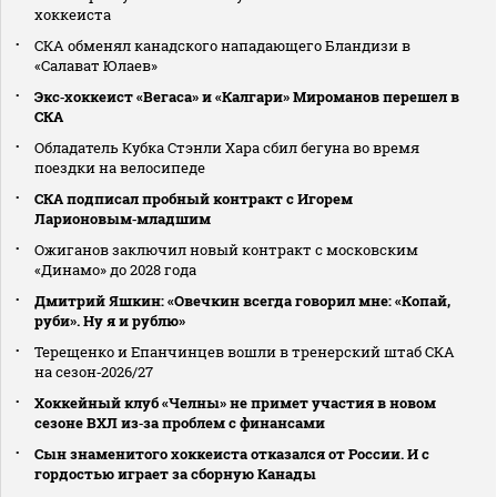
хоккеиста
СКА обменял канадского нападающего Бландизи в
«Салават Юлаев»
Экс‑хоккеист «Вегаса» и «Калгари» Мироманов перешел в
СКА
Обладатель Кубка Стэнли Хара сбил бегуна во время
поездки на велосипеде
СКА подписал пробный контракт с Игорем
Ларионовым‑младшим
Ожиганов заключил новый контракт с московским
«Динамо» до 2028 года
Дмитрий Яшкин: «Овечкин всегда говорил мне: «Копай,
руби». Ну я и рублю»
Терещенко и Епанчинцев вошли в тренерский штаб СКА
на сезон‑2026/27
Хоккейный клуб «Челны» не примет участия в новом
сезоне ВХЛ из‑за проблем с финансами
Сын знаменитого хоккеиста отказался от России. И с
гордостью играет за сборную Канады