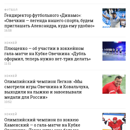
ФУТБОЛ
Гендиректор футбольного «Динамо»:
«Овечкин — легенда нашего спорта, будем
приглашать Александра, куда ему удобно»
16:58
ХОККЕЙ
Плющенко — об участии в хоккейном
гала‑матче на Кубке Овечкина: «Дубль
оформил, теперь нужно хет‑трик делать»
11:51
ХОККЕЙ
Олимпийский чемпион Легков: «Мы
смотрели игры Овечкина и Ковальчука,
выходили на лыжню и завоевывали
медали для России»
10:52
ХОККЕЙ
Олимпийский чемпион по хоккею
Каменский — о гала‑матче на Кубке