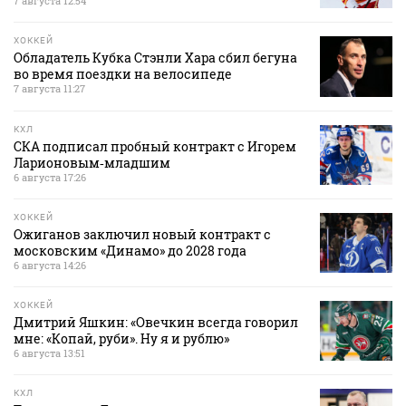
7 августа 12:54
ХОККЕЙ
Обладатель Кубка Стэнли Хара сбил бегуна
во время поездки на велосипеде
7 августа 11:27
КХЛ
СКА подписал пробный контракт с Игорем
Ларионовым‑младшим
6 августа 17:26
ХОККЕЙ
Ожиганов заключил новый контракт с
московским «Динамо» до 2028 года
6 августа 14:26
ХОККЕЙ
Дмитрий Яшкин: «Овечкин всегда говорил
мне: «Копай, руби». Ну я и рублю»
6 августа 13:51
КХЛ