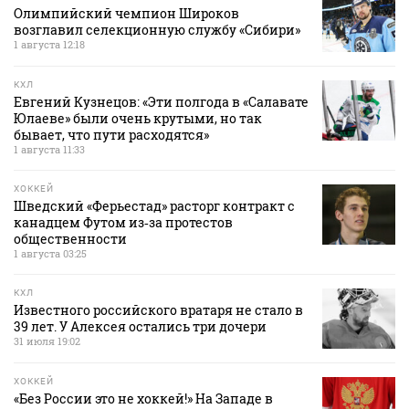
Олимпийский чемпион Широков
возглавил селекционную службу «Сибири»
1 августа 12:18
КХЛ
Евгений Кузнецов: «Эти полгода в «Салавате
Юлаеве» были очень крутыми, но так
бывает, что пути расходятся»
1 августа 11:33
ХОККЕЙ
Шведский «Ферьестад» расторг контракт с
канадцем Футом из‑за протестов
общественности
1 августа 03:25
КХЛ
Известного российского вратаря не стало в
39 лет. У Алексея остались три дочери
31 июля 19:02
ХОККЕЙ
«Без России это не хоккей!» На Западе в