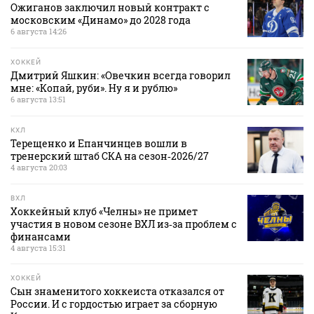
Ожиганов заключил новый контракт с
московским «Динамо» до 2028 года
6 августа 14:26
ХОККЕЙ
Дмитрий Яшкин: «Овечкин всегда говорил
мне: «Копай, руби». Ну я и рублю»
6 августа 13:51
КХЛ
Терещенко и Епанчинцев вошли в
тренерский штаб СКА на сезон‑2026/27
4 августа 20:03
ВХЛ
Хоккейный клуб «Челны» не примет
участия в новом сезоне ВХЛ из‑за проблем с
финансами
4 августа 15:31
ХОККЕЙ
Сын знаменитого хоккеиста отказался от
России. И с гордостью играет за сборную