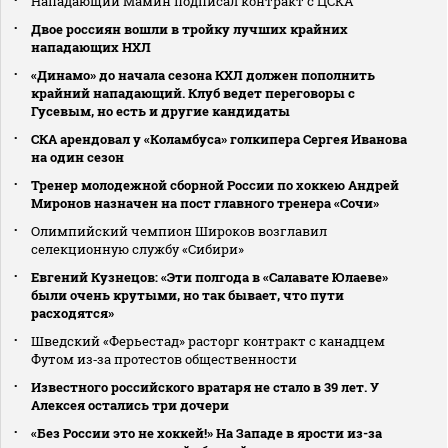
Нападающий Мамин подписал контракт с ЦСКА
Двое россиян вошли в тройку лучших крайних
нападающих НХЛ
«Динамо» до начала сезона КХЛ должен пополнить
крайний нападающий. Клуб ведет переговоры с
Гусевым, но есть и другие кандидаты
СКА арендовал у «Коламбуса» голкипера Сергея Иванова
на один сезон
Тренер молодежной сборной России по хоккею Андрей
Миронов назначен на пост главного тренера «Сочи»
Олимпийский чемпион Широков возглавил
селекционную службу «Сибири»
Евгений Кузнецов: «Эти полгода в «Салавате Юлаеве»
были очень крутыми, но так бывает, что пути
расходятся»
Шведский «Ферьестад» расторг контракт с канадцем
Футом из‑за протестов общественности
Известного российского вратаря не стало в 39 лет. У
Алексея остались три дочери
«Без России это не хоккей!» На Западе в ярости из-за