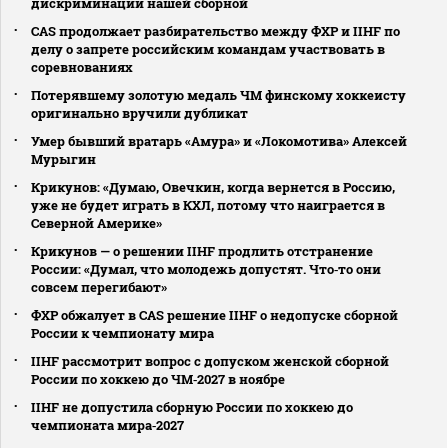
дискриминации нашей сборной
CAS продолжает разбирательство между ФХР и IIHF по
делу о запрете российским командам участвовать в
соревнованиях
Потерявшему золотую медаль ЧМ финскому хоккеисту
оригинально вручили дубликат
Умер бывший вратарь «Амура» и «Локомотива» Алексей
Мурыгин
Крикунов: «Думаю, Овечкин, когда вернется в Россию,
уже не будет играть в КХЛ, потому что наиграется в
Северной Америке»
Крикунов — о решении IIHF продлить отстранение
России: «Думал, что молодежь допустят. Что‑то они
совсем перегибают»
ФХР обжалует в CAS решение IIHF о недопуске сборной
России к чемпионату мира
IIHF рассмотрит вопрос с допуском женской сборной
России по хоккею до ЧМ‑2027 в ноябре
IIHF не допустила сборную России по хоккею до
чемпионата мира‑2027