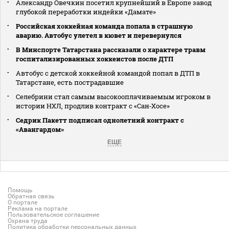
Александр Овечкин посетил крупнейший в Европе завод
глубокой переработки индейки «Дамате»
Российская хоккейная команда попала в страшную
аварию. Автобус улетел в кювет и перевернулся
В Минспорте Татарстана рассказали о характере травм
госпитализированных хоккеистов после ДТП
Автобус с детской хоккейной командой попал в ДТП в
Татарстане, есть пострадавшие
Селебрини стал самым высокооплачиваемым игроком в
истории НХЛ, продлив контракт с «Сан‑Хосе»
Седрик Пакетт подписал однолетний контракт с
«Авангардом»
ЕЩЕ
Помощь
Обратная связь
О портале
Реклама на портале
Пользовательское соглашение
Охрана труда
Политика обработки персональных данных