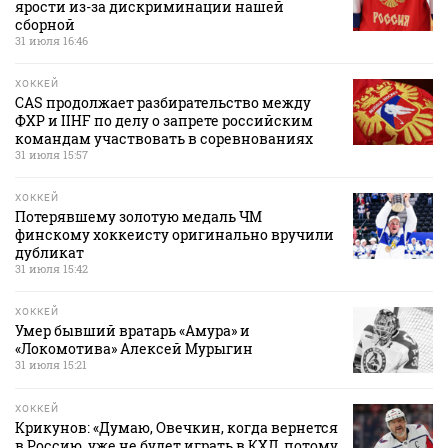
ярости из-за дискриминации нашей
сборной
31 июля 16:46
ХОККЕЙ
CAS продолжает разбирательство между
ФХР и IIHF по делу о запрете российским
командам участвовать в соревнованиях
31 июля 15:57
ХОККЕЙ
Потерявшему золотую медаль ЧМ
финскому хоккеисту оригинально вручили
дубликат
31 июля 15:42
ХОККЕЙ
Умер бывший вратарь «Амура» и
«Локомотива» Алексей Мурыгин
31 июля 15:21
ХОККЕЙ
Крикунов: «Думаю, Овечкин, когда вернется
в Россию, уже не будет играть в КХЛ, потому