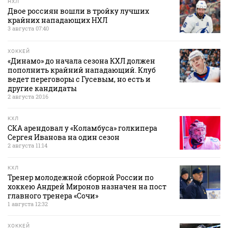
НХЛ
Двое россиян вошли в тройку лучших
крайних нападающих НХЛ
3 августа 07:40
ХОККЕЙ
«Динамо» до начала сезона КХЛ должен
пополнить крайний нападающий. Клуб
ведет переговоры с Гусевым, но есть и
другие кандидаты
2 августа 20:16
КХЛ
СКА арендовал у «Коламбуса» голкипера
Сергея Иванова на один сезон
2 августа 11:14
КХЛ
Тренер молодежной сборной России по
хоккею Андрей Миронов назначен на пост
главного тренера «Сочи»
1 августа 12:32
ХОККЕЙ