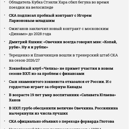
Обладатель Кубка Стэнли Хара сбил бегуна во время
поездки на велосипеде
СКА подписал пробный контракт с Игорем
Ларионовым‑младшим
Ожиганов заключил новый контракт с московским
«Динамо» до 2028 года
Дмитрий Яшкин: «Овечкин всегда говорил мне: «Копай,
руби». Ну я и рублю»
Терещенко и Епанчинцев вошли в тренерский штаб СКА
на сезон‑2026/27
Хоккейный клуб «Челны» не примет участия в новом
сезоне ВХЛ из‑за проблем с финансами
Сын знаменитого хоккеиста отказался от России. И с
гордостью играет за сборную Канады
В возрасте 19 лет умер воспитанник «Салавата Юлаева»
Ханов
В НХЛ грубо обесценили величие Овечкина. Россиянина
вычеркнули из числа лучших
СКА официально объявил о переходе форварда Глотова