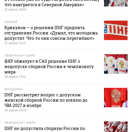
что наиграется в Северной Америке»
31 июля 14:54
ХОККЕЙ
Крикунов — о решении IIHF продлить
отстранение России: «Думал, что молодежь
допустят. Что‑то они совсем перегибают»
31 июля 13:10
ЧЕМПИОНАТ МИРА
ФХР обжалует в CAS решение IIHF о
недопуске сборной России к чемпионату
мира
30 июля 19:31
ЖЕНЩИНЫ
IIHF рассмотрит вопрос с допуском
женской сборной России по хоккею до
ЧМ‑2027 в ноябре
30 июля 18:34
ЧЕМПИОНАТ МИРА
IIHF не допустила сборную России по