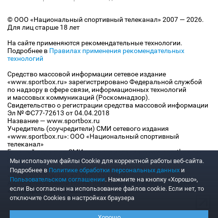
© ООО «Национальный спортивный телеканал» 2007 — 2026.
Для лиц старше 18 лет
На сайте применяются рекомендательные технологии.
Подробнее в
Правилах применения рекомендательных
технологий
Средство массовой информации сетевое издание
«www.sportbox.ru» зарегистрировано Федеральной службой
по надзору в сфере связи, информационных технологий
и массовых коммуникаций (Роскомнадзор).
Свидетельство о регистрации средства массовой информации
Эл № ФС77-72613 от 04.04.2018
Название — www.sportbox.ru
Учредитель (соучредители) СМИ сетевого издания
«www.sportbox.ru»: ООО «Национальный спортивный
телеканал»
Главный редактор СМИ сетевого издания «www.sportbox.ru»:
Конов В.А.
Мы используем файлы Сookie для корректной работы веб-сайта.
Номер телефона редакции СМИ сетевого издания
Подробнее в
Политике обработки персональных данных
и
«www.sportbox.ru»: +7 (495) 653 8419
Пользовательском соглашении
. Нажмите на кнопку «Хорошо»,
Адрес электронной почты редакции СМИ сетевого издания
если Вы согласны на использование файлов cookie. Если нет, то
«www.sportbox.ru»: editor@sportbox.ru
отключите Cookies в настройках браузера
Хорошо