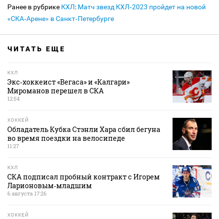
Ранее в рубрике
КХЛ
:
Матч звезд КХЛ‑2023 пройдет на новой
«СКА‑Арене» в Санкт‑Петербурге
ЧИТАТЬ ЕЩЕ
КХЛ
Экс‑хоккеист «Вегаса» и «Калгари»
Мироманов перешел в СКА
12:54
ХОККЕЙ
Обладатель Кубка Стэнли Хара сбил бегуна
во время поездки на велосипеде
11:27
КХЛ
СКА подписал пробный контракт с Игорем
Ларионовым‑младшим
6 августа 17:26
ХОККЕЙ