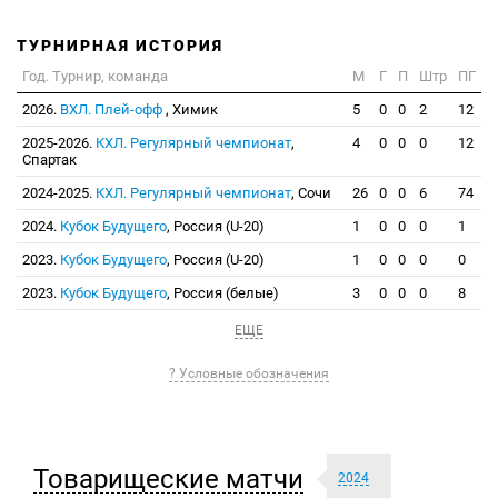
ТУРНИРНАЯ ИСТОРИЯ
Год. Турнир, команда
М
Г
П
Штр
ПГ
2026.
ВХЛ. Плей-офф
, Химик
5
0
0
2
12
2025-2026.
КХЛ. Регулярный чемпионат
,
4
0
0
0
12
Спартак
2024-2025.
КХЛ. Регулярный чемпионат
, Сочи
26
0
0
6
74
2024.
Кубок Будущего
, Россия (U-20)
1
0
0
0
1
2023.
Кубок Будущего
, Россия (U-20)
1
0
0
0
0
2023.
Кубок Будущего
, Россия (белые)
3
0
0
0
8
ЕЩЕ
? Условные обозначения
Товарищеские матчи
2024