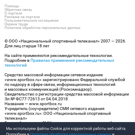
Помощь
Обратная связь
О портале
Реклама на портале
Пользовательское соглашение
Охрана труда
Политика обработки персональных данных
© ООО «Национальный спортивный телеканал» 2007 — 2026.
Для лиц старше 18 лет
На сайте применяются рекомендательные технологии.
Подробнее в
Правилах применения рекомендательных
технологий
Средство массовой информации сетевое издание
«www.sportbox.ru» зарегистрировано Федеральной службой
по надзору в сфере связи, информационных технологий
и массовых коммуникаций (Роскомнадзор).
Свидетельство о регистрации средства массовой информации
Эл № ФС77-72613 от 04.04.2018
Название — www.sportbox.ru
Учредитель (соучредители) СМИ сетевого издания
«www.sportbox.ru»: ООО «Национальный спортивный
телеканал»
Главный редактор СМИ сетевого издания «www.sportbox.ru»:
Конов В.А.
Мы используем файлы Сookie для корректной работы веб-сайта.
Номер телефона редакции СМИ сетевого издания
Подробнее в
Политике обработки персональных данных
и