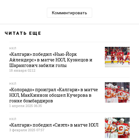
Комментировать
ЧИТАТЬ ЕЩЕ
НХЛ
«Калгари» победил «Нью‑Йорк
Айлендерс» в матче НХЛ, Кузнецов и
Шарангович забили голы
18 января 02:12
НХЛ
«Колорадо» проиграл «Калгари» в матче
НХЛ, МакКиннон обошел Кучерова в
гонке бомбардиров
1 апреля 2025 06:35
НХЛ
«Калгари» победил «Сиэтл» в матче НХЛ
3 февраля 2025 07:57