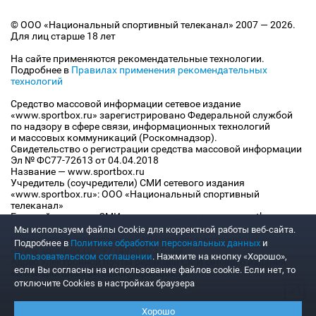
© ООО «Национальный спортивный телеканал» 2007 — 2026.
Для лиц старше 18 лет
На сайте применяются рекомендательные технологии.
Подробнее в
Правилах применения рекомендательных
технологий
Средство массовой информации сетевое издание
«www.sportbox.ru» зарегистрировано Федеральной службой
по надзору в сфере связи, информационных технологий
и массовых коммуникаций (Роскомнадзор).
Свидетельство о регистрации средства массовой информации
Эл № ФС77-72613 от 04.04.2018
Название — www.sportbox.ru
Учредитель (соучредители) СМИ сетевого издания
«www.sportbox.ru»: ООО «Национальный спортивный
телеканал»
Главный редактор СМИ сетевого издания «www.sportbox.ru»:
Конов В.А.
Мы используем файлы Сookie для корректной работы веб-сайта.
Номер телефона редакции СМИ сетевого издания
Подробнее в
Политике обработки персональных данных
и
«www.sportbox.ru»: +7 (495) 653 8419
Пользовательском соглашении
. Нажмите на кнопку «Хорошо»,
Адрес электронной почты редакции СМИ сетевого издания
если Вы согласны на использование файлов cookie. Если нет, то
«www.sportbox.ru»: editor@sportbox.ru
отключите Cookies в настройках браузера
Хорошо