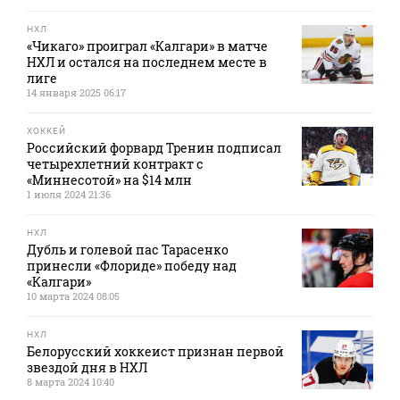
НХЛ
«Чикаго» проиграл «Калгари» в матче
НХЛ и остался на последнем месте в
лиге
14 января 2025 06:17
ХОККЕЙ
Российский форвард Тренин подписал
четырехлетний контракт с
«Миннесотой» на $14 млн
1 июля 2024 21:36
НХЛ
Дубль и голевой пас Тарасенко
принесли «Флориде» победу над
«Калгари»
10 марта 2024 08:05
НХЛ
Белорусский хоккеист признан первой
звездой дня в НХЛ
8 марта 2024 10:40