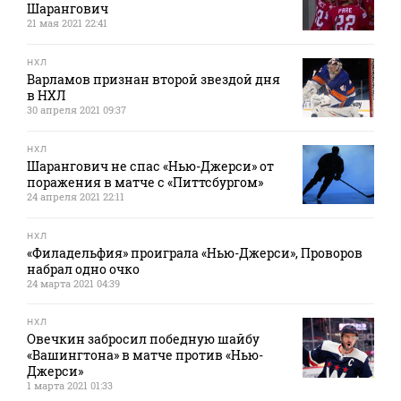
Шарангович
21 мая 2021 22:41
НХЛ
Варламов признан второй звездой дня
в НХЛ
30 апреля 2021 09:37
НХЛ
Шарангович не спас «Нью-Джерси» от
поражения в матче с «Питтсбургом»
24 апреля 2021 22:11
НХЛ
«Филадельфия» проиграла «Нью-Джерси», Проворов
набрал одно очко
24 марта 2021 04:39
НХЛ
Овечкин забросил победную шайбу
«Вашингтона» в матче против «Нью-
Джерси»
1 марта 2021 01:33