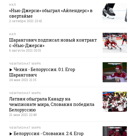
НХЛ
«Нью-Джерси» обыграл «Айлендерс» в
овертайме
2 октября 2021 23:41
НХЛ
Шарангович подписал новый контракт
с «Нью-Джерси»
6 августа 2021 02:01
ЧЕМПИОНАТ МИРА
Чехия - Белоруссия. 0:1. Егор
Шарангович
24 мая 2021 21:15
ЧЕМПИОНАТ МИРА
Латвия обыграла Канаду на
чемпионате мира, Словакия победила
Белоруссию
21 мая 2021 22:48
ЧЕМПИОНАТ МИРА
Белоруссия - Словакия. 2:4. Егор