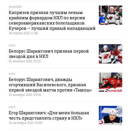
ХОККЕЙ
Капризов признан лучшим левым
крайним форвардом НХЛ по версии
североамериканских болельщиков.
Кучеров — лучший правый нападающий
30 июля 2022 11:46
НХЛ
Белорус Шарангович признан первой
звездой дня в НХЛ
21 ноября 2021 10:22
НХЛ
Белорус Шарангович, дважды
огорчивший Василевского, признан
первой звездой матча против «Тампы»
21 ноября 2021 03:56
НХЛ
Егор Шарангович: «Для меня большая
честь представлять страну в НХЛ»
16 октября 2021 10:58