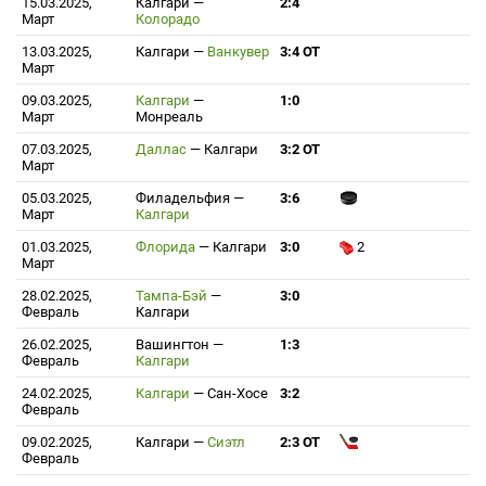
15.03.2025,
Калгари
—
2:4
Март
Колорадо
13.03.2025,
Калгари
—
Ванкувер
3:4 ОТ
Март
09.03.2025,
Калгари
—
1:0
Март
Монреаль
07.03.2025,
Даллас
—
Калгари
3:2 ОТ
Март
05.03.2025,
Филадельфия
—
3:6
Март
Калгари
01.03.2025,
Флорида
—
Калгари
3:0
2
Март
28.02.2025,
Тампа-Бэй
—
3:0
Февраль
Калгари
26.02.2025,
Вашингтон
—
1:3
Февраль
Калгари
24.02.2025,
Калгари
—
Сан-Хосе
3:2
Февраль
09.02.2025,
Калгари
—
Сиэтл
2:3 ОТ
Февраль