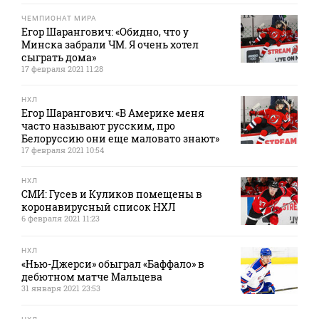
ЧЕМПИОНАТ МИРА
Егор Шарангович: «Обидно, что у
Минска забрали ЧМ. Я очень хотел
сыграть дома»
17 февраля 2021 11:28
НХЛ
Егор Шарангович: «В Америке меня
часто называют русским, про
Белоруссию они еще маловато знают»
17 февраля 2021 10:54
НХЛ
СМИ: Гусев и Куликов помещены в
коронавирусный список НХЛ
6 февраля 2021 11:23
НХЛ
«Нью-Джерси» обыграл «Баффало» в
дебютном матче Мальцева
31 января 2021 23:53