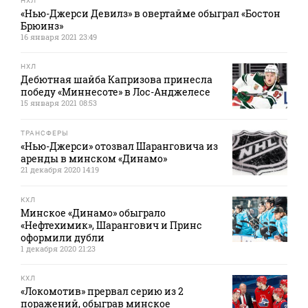
НХЛ
«Нью-Джерси Девилз» в овертайме обыграл «Бостон
Брюинз»
16 января 2021 23:49
НХЛ
Дебютная шайба Капризова принесла
победу «Миннесоте» в Лос-Анджелесе
15 января 2021 08:53
ТРАНСФЕРЫ
«Нью-Джерси» отозвал Шаранговича из
аренды в минском «Динамо»
21 декабря 2020 14:19
КХЛ
Минское «Динамо» обыграло
«Нефтехимик», Шарангович и Принс
оформили дубли
1 декабря 2020 21:23
КХЛ
«Локомотив» прервал серию из 2
поражений, обыграв минское