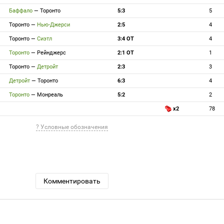
Баффало
—
Торонто
5:3
5
Торонто
—
Нью-Джерси
2:5
4
Торонто
—
Сиэтл
3:4 ОТ
4
Торонто
—
Рейнджерс
2:1 ОТ
1
Торонто
—
Детройт
2:3
3
Детройт
—
Торонто
6:3
4
Торонто
—
Монреаль
5:2
2
x2
78
? Условные обозначения
Комментировать