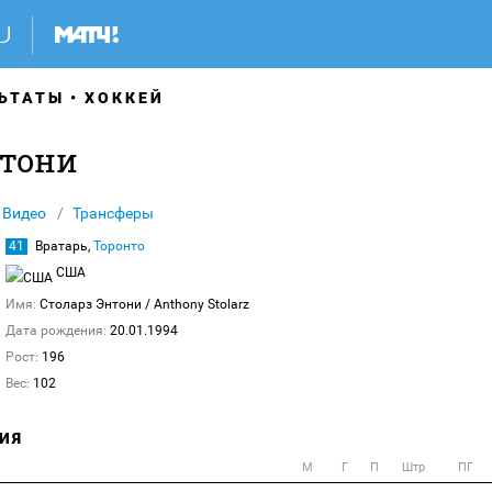
ЬТАТЫ
ХОККЕЙ
нтони
Видео
Трансферы
41
Вратарь,
Торонто
США
Имя:
Столарз Энтони
/ Anthony Stolarz
Дата рождения:
20.01.1994
Рост:
196
Вес:
102
ИЯ
М
Г
П
Штр
ПГ