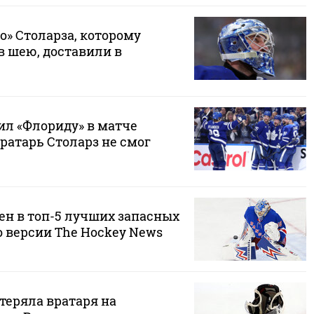
о» Столарза, которому
в шею, доставили в
ил «Флориду» в матче
ратарь Столарз не смог
ен в топ-5 лучших запасных
о версии The Hockey News
теряла вратаря на