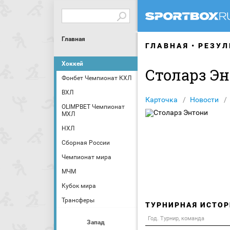
Главная
ГЛАВНАЯ
РЕЗУЛ
Хоккей
Столарз Э
Фонбет Чемпионат КХЛ
ВХЛ
Карточка
Новости
OLIMPBET Чемпионат
МХЛ
НХЛ
Сборная России
Чемпионат мира
МЧМ
Кубок мира
Трансферы
ТУРНИРНАЯ ИСТОР
Год. Турнир, команда
Запад