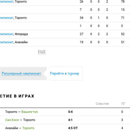
емпионат
, Торонто
26
0
0
2
78
7
0
0
2
15
емпионат
, Торонто
34
0
1
0
71
1
0
0
0
3
емпионат
, Флорида
27
0
2
2
52
емпионат
, Анахайм
19
0
0
0
51
ЕЩЕ
Регулярный чемпионат
Перейти в турнир
СТИЕ В ИГРАХ
События
ПГ
Торонто
—
Вашингтон
0:4
0
Сан-Хосе
—
Торонто
4:1
3
Анахайм
—
Торонто
4:5 ОТ
4