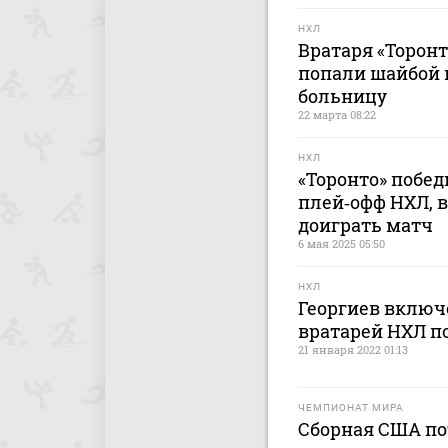
НХЛ
Вратаря «Торонт
попали шайбой 
больницу
22 марта 08:22
НХЛ
«Торонто» побед
плей‑офф НХЛ, в
доиграть матч
6 мая 2025 05:50
НХЛ
Георгиев включ
вратарей НХЛ п
21 января 2022 01:13
ЧЕМПИОНАТ МИРА
Сборная США по