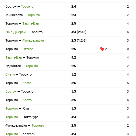
Бостон
—
Торонто
2:4
2
Миннесота
—
Торонто
2:4
2
Торонто
—
Тампа-Бэй
2:5
4
Нью-Джерси
—
Торонто
4:3 (2:0 б)
4
Торонто
—
Филадельфия
2:3 (1:2 б)
3
Торонто
—
Оттава
2:5
2
0
Тампа-Бэй
—
Торонто
4:2
4
Эдмонтон
—
Торонто
2:5
2
Сиэтл
—
Торонто
5:2
4
Торонто
—
Вегас
3:6
5
Бостон
—
Торонто
5:3
3
Торонто
—
Бостон
3:5
4
Торонто
—
Юта
5:3
3
Торонто
—
Питтсбург
4:3
3
Филадельфия
—
Торонто
2:5
2
Торонто
—
Калгари
4:3
3