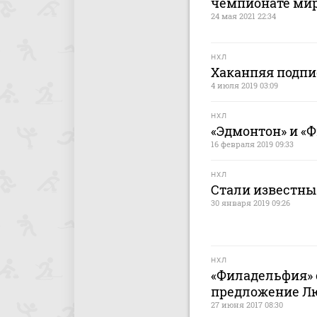
чемпионате мир
24 мая 2021 22:34
НХЛ
Хаканпяя подпи
4 июля 2019 03:09
НХЛ
«Эдмонтон» и «
16 февраля 2019 09:33
НХЛ
Стали известны
30 января 2019 09:26
НХЛ
«Филадельфия» 
предложение Л
27 июня 2017 08:30