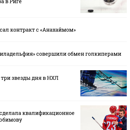
а в Риге
сал контракт с «Анахаймом»
Филадельфия» совершили обмен голкиперами
 три звезды дня в НХЛ
сделала квалификационное
юбимову