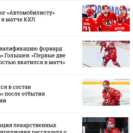
ог «Автомобилисту»
 в матче КХЛ
валификацию форвард
» Голышев: «Первые две
остью вкатился в матч»
ся в состав
» после отбытия
ии
ация лекарственных
Анцелиович рассказала о