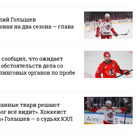
олий Голышев
ван на два сезона — глава
 сообщил, что ожидает
обстоятельств дела со
пинговых органов по пробе
манные твари решают
ог всё видит». Хоккеист
» Голышев — о судьях КХЛ