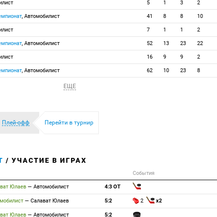
илист
5
1
3
2
емпионат
, Автомобилист
41
8
8
10
илист
7
1
1
2
емпионат
, Автомобилист
52
13
23
22
илист
16
9
9
2
емпионат
, Автомобилист
62
10
23
8
ЕЩЕ
Плей-офф
Перейти в турнир
Т
/ УЧАСТИЕ В ИГРАХ
События
ават Юлаев
—
Автомобилист
4:3 ОТ
омобилист
—
Салават Юлаев
5:2
2
x2
ават Юлаев
—
Автомобилист
5:2