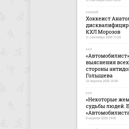
ХОККЕЙ
Хоккеист Анат
дисквалифициро
КХЛ Морозов
11 сентября 2025 13:24
КХЛ
«Автомобилист»
выяснения всех 
стороны антидо
Голышева
23 апреля 2025 16:08
КХЛ
«Некоторые же
судьбы людей. Б
«Автомобилиста
8 апреля 2025 19:05