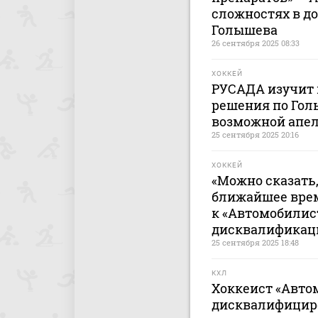
сложностях в д
Голышева
26 сентября 2025 08:33
ХОККЕЙ
РУСАДА изучит
решения по Гол
возможной апе
25 сентября 2025 20:16
ХОККЕЙ
«Можно сказать, 
ближайшее вре
к «Автомобилист
дисквалификац
25 сентября 2025 18:48
КХЛ
Хоккеист «Авто
дисквалифициро