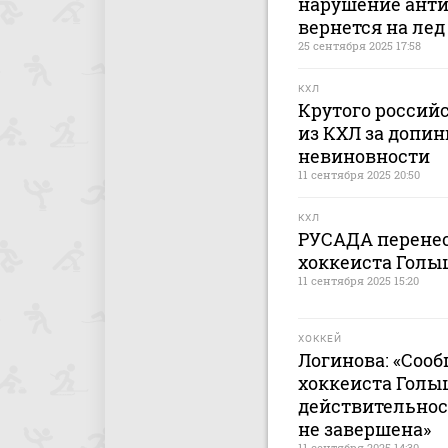
нарушение анти
вернется на лед
25 сентября 2025 17:58
КХЛ
Крутого российс
из КХЛ за допин
невиновности
11 сентября 2025 20:50
КХЛ
РУСАДА перенес
хоккеиста Голы
11 сентября 2025 15:20
ХОККЕЙ
Логинова: «Соо
хоккеиста Голы
действительност
не завершена»
11 сентября 2025 14:30