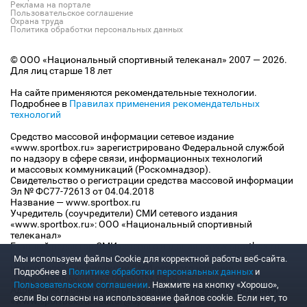
Реклама на портале
Пользовательское соглашение
Охрана труда
Политика обработки персональных данных
© ООО «Национальный спортивный телеканал» 2007 — 2026.
Для лиц старше 18 лет
На сайте применяются рекомендательные технологии.
Подробнее в
Правилах применения рекомендательных
технологий
Средство массовой информации сетевое издание
«www.sportbox.ru» зарегистрировано Федеральной службой
по надзору в сфере связи, информационных технологий
и массовых коммуникаций (Роскомнадзор).
Свидетельство о регистрации средства массовой информации
Эл № ФС77-72613 от 04.04.2018
Название — www.sportbox.ru
Учредитель (соучредители) СМИ сетевого издания
«www.sportbox.ru»: ООО «Национальный спортивный
телеканал»
Главный редактор СМИ сетевого издания «www.sportbox.ru»:
Конов В.А.
Мы используем файлы Сookie для корректной работы веб-сайта.
Номер телефона редакции СМИ сетевого издания
Подробнее в
Политике обработки персональных данных
и
«www.sportbox.ru»: +7 (495) 653 8419
Пользовательском соглашении
. Нажмите на кнопку «Хорошо»,
Адрес электронной почты редакции СМИ сетевого издания
если Вы согласны на использование файлов cookie. Если нет, то
«www.sportbox.ru»: editor@sportbox.ru