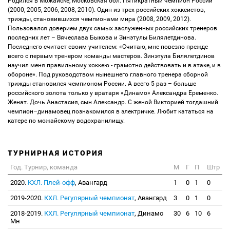
Родился в Можайске, Московская обл. Пятикратный чемпион России
(2000, 2005, 2006, 2008, 2010). Один из трех российских хоккеистов,
трижды, становившихся чемпионами мира (2008, 2009, 2012).
Пользовался доверием двух самых заслуженных российских тренеров
последних лет – Вячеслава Быкова и Зинэтулы Билялетдинова.
Последнего считает своим учителем: «Считаю, мне повезло прежде
всего с первым тренером команды мастеров. Зинэтула Билялетдинов
научил меня правильному хоккею - грамотно действовать и в атаке, и в
обороне». Под руководством нынешнего главного тренера сборной
трижды становился чемпионом России. А всего 5 раз – больше
российского золота только у вратаря «Динамо» Александра Еременко.
Женат. Дочь Анастасия, сын Александр. С женой Викторией тогдашний
чемпион–динамовец познакомился в электричке. Любит кататься на
катере по можайскому водохранилищу.
ТУРНИРНАЯ ИСТОРИЯ
Год. Турнир, команда
М
Г
П
Штр
2020.
КХЛ. Плей-офф
, Авангард
1
0
1
0
2019-2020.
КХЛ. Регулярный чемпионат
, Авангард
3
0
1
0
2018-2019.
КХЛ. Регулярный чемпионат
, Динамо
30
6
10
6
Мн