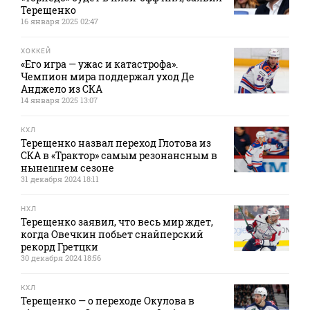
Терещенко
16 января 2025 02:47
ХОККЕЙ
«Его игра — ужас и катастрофа».
Чемпион мира поддержал уход Де
Анджело из СКА
14 января 2025 13:07
КХЛ
Терещенко назвал переход Глотова из
СКА в «Трактор» самым резонансным в
нынешнем сезоне
31 декабря 2024 18:11
НХЛ
Терещенко заявил, что весь мир ждет,
когда Овечкин побьет снайперский
рекорд Гретцки
30 декабря 2024 18:56
КХЛ
Терещенко — о переходе Окулова в