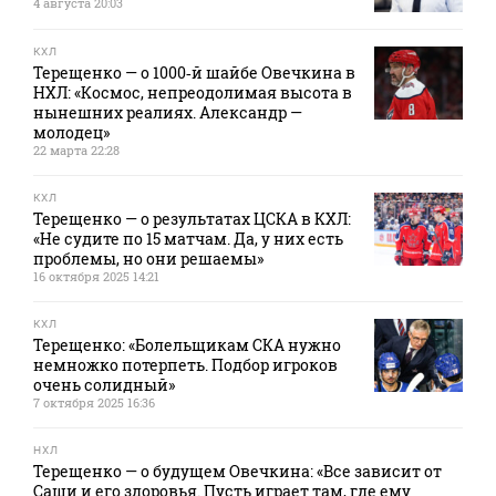
4 августа 20:03
КХЛ
Терещенко — о 1000‑й шайбе Овечкина в
НХЛ: «Космос, непреодолимая высота в
нынешних реалиях. Александр —
молодец»
22 марта 22:28
КХЛ
Терещенко — о результатах ЦСКА в КХЛ:
«Не судите по 15 матчам. Да, у них есть
проблемы, но они решаемы»
16 октября 2025 14:21
КХЛ
Терещенко: «Болельщикам СКА нужно
немножко потерпеть. Подбор игроков
очень солидный»
7 октября 2025 16:36
НХЛ
Терещенко — о будущем Овечкина: «Все зависит от
Саши и его здоровья. Пусть играет там, где ему