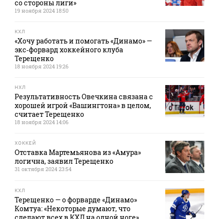
со стороны лиги»
19 ноября 2024 18:50
КХЛ
«Хочу работать и помогать «Динамо» —
экс‑форвард хоккейного клуба
Терещенко
18 ноября 2024 19:26
НХЛ
Результативность Овечкина связана с
хорошей игрой «Вашингтона» в целом,
считает Терещенко
18 ноября 2024 14:06
ХОККЕЙ
Отставка Мартемьянова из «Амура»
логична, заявил Терещенко
31 октября 2024 23:54
КХЛ
Терещенко — о форварде «Динамо»
Комтуа: «Некоторые думают, что
сделают всех в КХЛ на одной ноге»