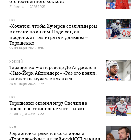
отечественного хоккея»
21 февраля 2025 19:21
НХЛ
«Хочется, чтобы Кучеров стал лидером
в сезоне по очкам. Надеюсь, он
продолжит так играть и дальше» —
Терещенко
25 января 2025 18:16
ХОККЕЙ
Терещенко — о переходе Де Анджело в
«Нью‑Йорк Айлендерс»: «Раз его взяли,
значит, он нужен команде»
25 января 2025 17:46
НХЛ
Терещенко оценил игру Овечкина
после восстановления от травмы
21 января 2025 17:32
КХЛ
Ларионов справится со спадом и
«Торпедо» будет в плей‑офф КХЛ, заявил