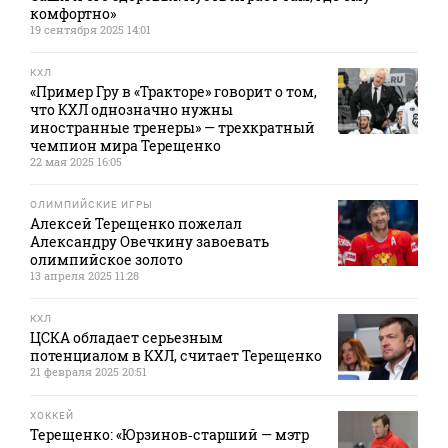
комфортно»
19 сентября 2025 14:01
КХЛ
«Пример Гру в «Тракторе» говорит о том,
что КХЛ однозначно нужны
иностранные тренеры» — трехкратный
чемпион мира Терещенко
22 мая 2025 16:05
ОЛИМПИЙСКИЕ ИГРЫ
Алексей Терещенко пожелал
Александру Овечкину завоевать
олимпийское золото
13 апреля 2025 11:28
КХЛ
ЦСКА обладает серьезным
потенциалом в КХЛ, считает Терещенко
21 февраля 2025 20:51
ХОККЕЙ
Терещенко: «Юрзинов‑старший — мэтр