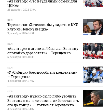
«Авангард»: «Это неудачный обмен для
ЦСКА»
25 декабря 2024 23:01
КХЛ
Терещенко: «Хотелось бы увидеть в КХЛ
клуб из Новокузнецка»
9 декабря 2024 16:51
КХЛ
«Авангард» в агонии. Я был дал Звягину
спокойно доработать» — Терещенко
5 декабря 2024 01:45
КХЛ
«У «Сибири» боеспособный коллектив»
— Терещенко
4 декабря 2024 17:07
КХЛ
«Авангарду» нужно было либо уволить
Звягина в начале сезона, либо оставить
его до конца» ¬– хоккеист Терещенко
4 декабря 2024 14:37