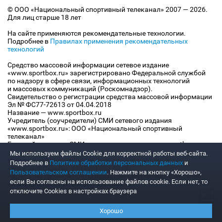
© ООО «Национальный спортивный телеканал» 2007 — 2026.
Для лиц старше 18 лет
На сайте применяются рекомендательные технологии.
Подробнее в
Правилах применения рекомендательных
технологий
Средство массовой информации сетевое издание
«www.sportbox.ru» зарегистрировано Федеральной службой
по надзору в сфере связи, информационных технологий
и массовых коммуникаций (Роскомнадзор).
Свидетельство о регистрации средства массовой информации
Эл № ФС77-72613 от 04.04.2018
Название — www.sportbox.ru
Учредитель (соучредители) СМИ сетевого издания
«www.sportbox.ru»: ООО «Национальный спортивный
телеканал»
Главный редактор СМИ сетевого издания «www.sportbox.ru»:
Конов В.А.
Мы используем файлы Сookie для корректной работы веб-сайта.
Номер телефона редакции СМИ сетевого издания
Подробнее в
Политике обработки персональных данных
и
«www.sportbox.ru»: +7 (495) 653 8419
Пользовательском соглашении
. Нажмите на кнопку «Хорошо»,
Адрес электронной почты редакции СМИ сетевого издания
если Вы согласны на использование файлов cookie. Если нет, то
«www.sportbox.ru»: editor@sportbox.ru
отключите Cookies в настройках браузера
Хорошо