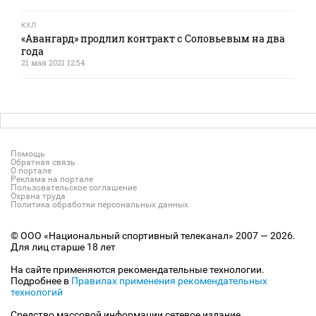
КХЛ
«Авангард» продлил контракт с Соловьевым на два
года
21 мая 2021 12:54
Помощь
Обратная связь
О портале
Реклама на портале
Пользовательское соглашение
Охрана труда
Политика обработки персональных данных
© ООО «Национальный спортивный телеканал» 2007 — 2026.
Для лиц старше 18 лет
На сайте применяются рекомендательные технологии.
Подробнее в
Правилах применения рекомендательных
технологий
Средство массовой информации сетевое издание