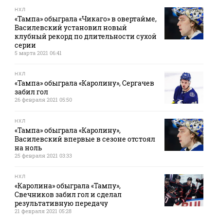
НХЛ
«Тампа» обыграла «Чикаго» в овертайме,
Василевский установил новый
клубный рекорд по длительности сухой
серии
5 марта 2021 06:41
НХЛ
«Тампа» обыграла «Каролину», Сергачев
забил гол
26 февраля 2021 05:50
НХЛ
«Тампа» обыграла «Каролину»,
Василевский впервые в сезоне отстоял
на ноль
25 февраля 2021 03:33
НХЛ
«Каролина» обыграла «Тампу»,
Свечников забил гол и сделал
результативную передачу
21 февраля 2021 05:28