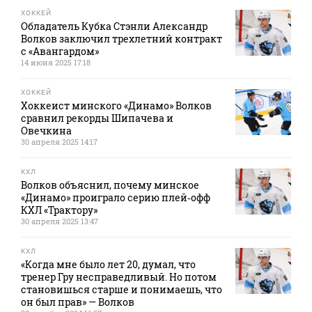
ХОККЕЙ
Обладатель Кубка Стэнли Александр
Волков заключил трехлетний контракт
с «Авангардом»
14 июня 2025 17:18
ХОККЕЙ
Хоккеист минского «Динамо» Волков
сравнил рекорды Шипачева и
Овечкина
30 апреля 2025 14:17
КХЛ
Волков объяснил, почему минское
«Динамо» проиграло серию плей‑офф
КХЛ «Трактору»
30 апреля 2025 13:47
КХЛ
«Когда мне было лет 20, думал, что
тренер Гру несправедливый. Но потом
становишься старше и понимаешь, что
он был прав» — Волков