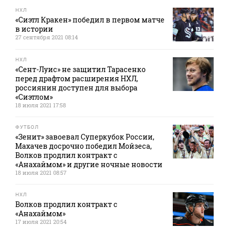
НХЛ
«Сиэтл Кракен» победил в первом матче
в истории
27 сентября 2021 08:14
НХЛ
«Сент-Луис» не защитил Тарасенко
перед драфтом расширения НХЛ,
россиянин доступен для выбора
«Сиэтлом»
18 июля 2021 17:58
ФУТБОЛ
«Зенит» завоевал Суперкубок России,
Махачев досрочно победил Мойзеса,
Волков продлил контракт с
«Анахаймом» и другие ночные новости
18 июля 2021 08:57
НХЛ
Волков продлил контракт с
«Анахаймом»
17 июля 2021 20:54