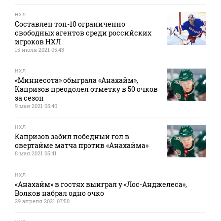
НХЛ
Составлен топ-10 ограниченно
свободных агентов среди российских
игроков НХЛ
15 июля 2021 05:43
НХЛ
«Миннесота» обыграла «Анахайм»,
Капризов преодолел отметку в 50 очков
за сезон
9 мая 2021 05:40
НХЛ
Капризов забил победный гол в
овертайме матча против «Анахайма»
8 мая 2021 05:41
НХЛ
«Анахайм» в гостях выиграл у «Лос-Анджелеса»,
Волков набрал одно очко
29 апреля 2021 07:50