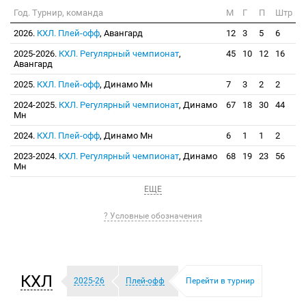
Год. Турнир, команда
М
Г
П
Штр
2026.
КХЛ. Плей-офф
, Авангард
12
3
5
6
2025-2026.
КХЛ. Регулярный чемпионат
,
45
10
12
16
Авангард
2025.
КХЛ. Плей-офф
, Динамо Мн
7
3
2
2
2024-2025.
КХЛ. Регулярный чемпионат
, Динамо
67
18
30
44
Мн
2024.
КХЛ. Плей-офф
, Динамо Мн
6
1
1
2
2023-2024.
КХЛ. Регулярный чемпионат
, Динамо
68
19
23
56
Мн
ЕЩЕ
? Условные обозначения
КХЛ
2025-26
Плей-офф
Перейти в турнир