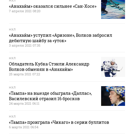
НХЛ
«Анахайм» оказался сильнее «Сан-Хосе»
7 апреля 2021 08:20
НХЛ
«Анахайм» уступил «Аризоне», Волков забросил
дебютную шайбу за «уток»
3 апреля 2021 07:35
НХЛ
Обладатель Кубка Стэнли Александр
Волков обменян в «Анахайм»
25 марта 2021 07:22
НХЛ
«Тампа» на выезде обыграла «Даллас»,
Василевский отразил 16 бросков
24 марта 2021 06:11
НХЛ
«Тампа» проиграла «Чикаго» в серии буллитов
6 марта 2021 06:54