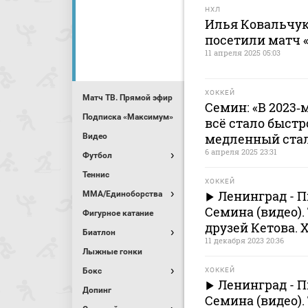
НХЛ
Илья Ковальчук
посетили матч 
11 апреля 2025 05:03
ХОККЕЙ
Матч ТВ. Прямой эфир
Семин: «В 2023‑
Подписка «Максимум»
всё стало быстро
медленный ста
Видео
6 апреля 2025 23:31
Футбол
Теннис
ХОККЕЙ
Ленинград - Пи
MMA/Единоборства
Семина (видео).
Фигурное катание
друзей Кетова. 
Биатлон
11 декабря 2023 20:36
Лыжные гонки
Бокс
ХОККЕЙ
Ленинград - П
Допинг
Семина (видео).