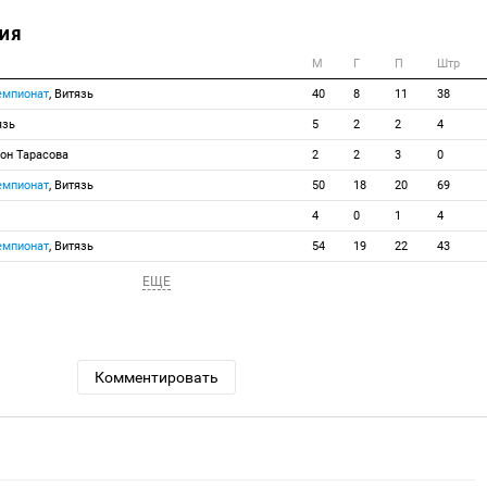
ИЯ
М
Г
П
Штр
емпионат
, Витязь
40
8
11
38
язь
5
2
2
4
ион Тарасова
2
2
3
0
емпионат
, Витязь
50
18
20
69
4
0
1
4
емпионат
, Витязь
54
19
22
43
ЕЩЕ
Комментировать