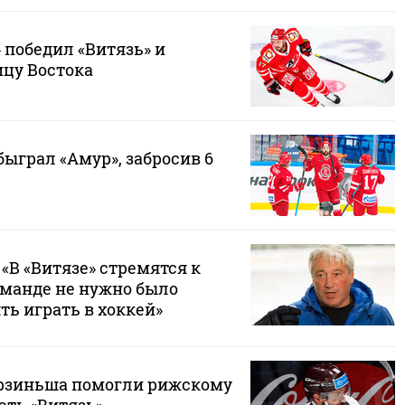
 победил «Витязь» и
ицу Востока
быграл «Амур», забросив 6
«В «Витязе» стремятся к
оманде не нужно было
ть играть в хоккей»
рзиньша помогли рижскому