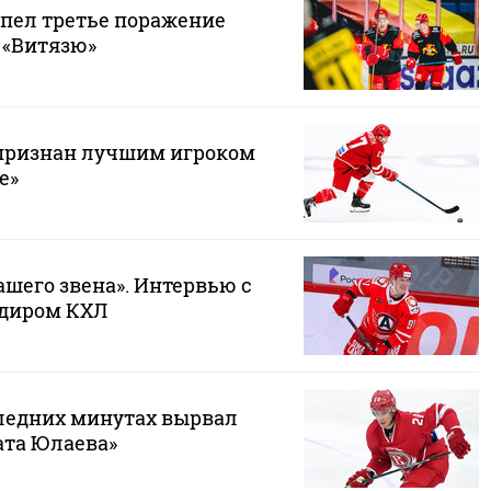
рпел третье поражение
 «Витязю»
признан лучшим игроком
е»
ашего звена». Интервью с
диром КХЛ
следних минутах вырвал
ата Юлаева»