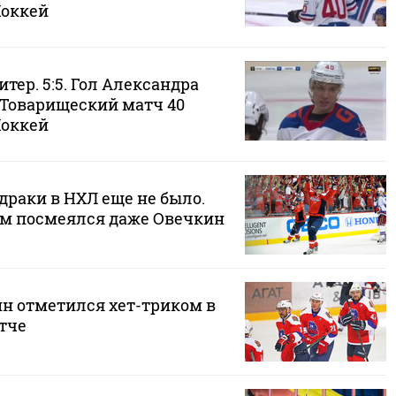
Хоккей
итер. 5:5. Гол Александра
 Товарищеский матч 40
Хоккей
драки в НХЛ еще не было.
м посмеялся даже Овечкин
н отметился хет-триком в
тче