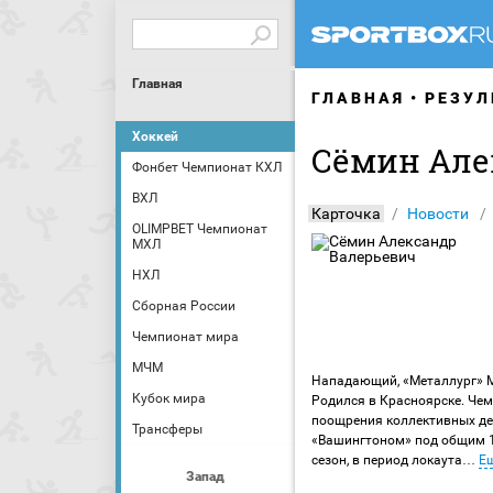
Главная
ГЛАВНАЯ
РЕЗУЛ
Хоккей
Сёмин Але
Фонбет Чемпионат КХЛ
ВХЛ
Карточка
Новости
OLIMPBET Чемпионат
МХЛ
НХЛ
Сборная России
Чемпионат мира
МЧМ
Нападающий, «Металлург» М
Кубок мира
Родился в Красноярске. Чем
поощрения коллективных дей
Трансферы
«Вашингтоном» под общим 1
сезон, в период локаута
…
Е
Запад