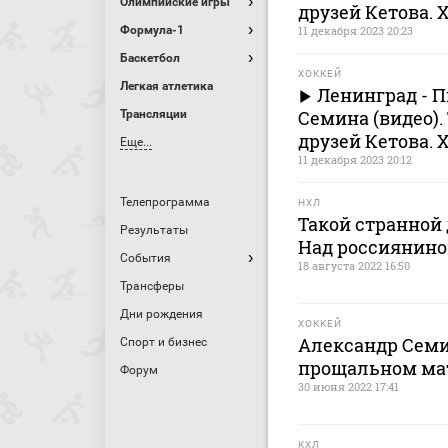
Олимпийские игры
друзей Кетова. 
Формула-1
11 декабря 2023 20:23
Баскетбол
ХОККЕЙ
Легкая атлетика
Ленинград - П
Семина (видео).
Трансляции
друзей Кетова. 
Еще...
11 декабря 2023 20:12
Телепрограмма
НХЛ
Такой странной 
Результаты
Над россиянино
События
18 августа 2022 16:50
Трансферы
Дни рождения
ХОККЕЙ
Александр Семи
Спорт и бизнес
прощальном ма
Форум
30 июня 2022 17:41
КХЛ