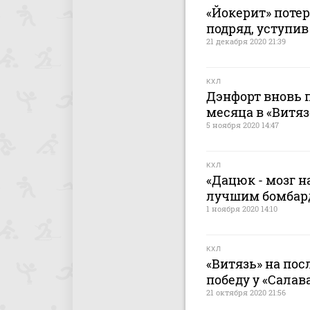
«Йокерит» поте
подряд, уступив
21 декабря 2020 21:39
КХЛ
Дэнфорт вновь 
месяца в «Витяз
5 ноября 2020 14:47
КХЛ
«Дацюк - мозг н
лучшим бомбар
1 ноября 2020 14:10
КХЛ
«Витязь» на по
победу у «Салав
21 октября 2020 21:56