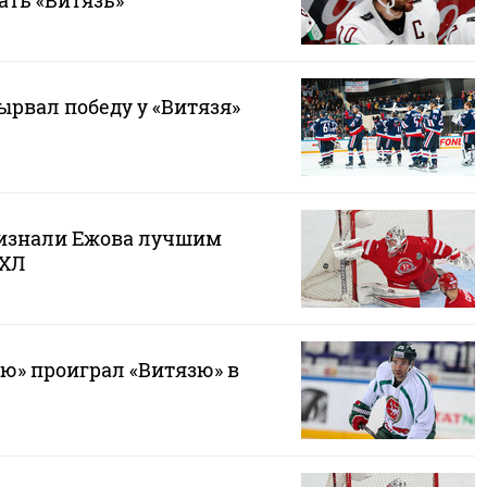
ать «Витязь»
ырвал победу у «Витязя»
изнали Ежова лучшим
КХЛ
ую» проиграл «Витязю» в