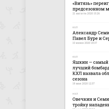
«Витязь» переиг
предсезонном 
21 августа 2020 15:26
КХЛ
Александр Семи
Павел Буре и Се
10 июня 2020 18:37
КХЛ
Яшкин — самый 
лучший бомбард
КХЛ назвала обл
сезона
18 мая 2020 12:37
НХЛ
Овечкин и Сем
тройку нападен