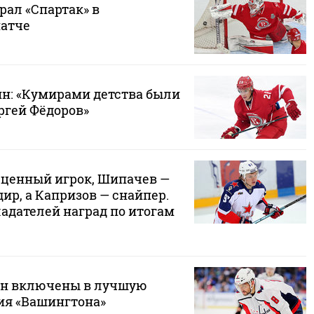
рал «Спартак» в
матче
н: «Кумирами детства были
ргей Фёдоров»
ценный игрок, Шипачев —
ир, а Капризов — снайпер.
адателей наград по итогам
ин включены в лучшую
ия «Вашингтона»