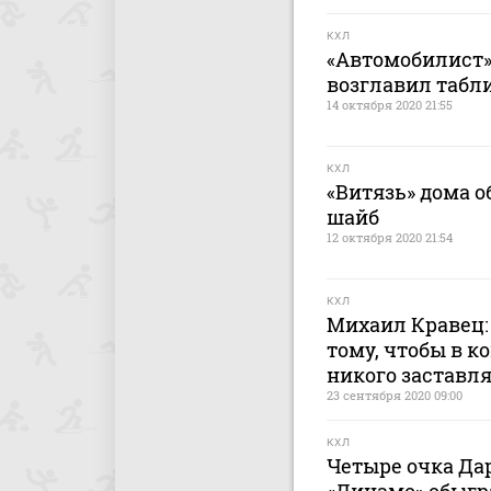
КХЛ
«Автомобилист»
возглавил табл
14 октября 2020 21:55
КХЛ
«Витязь» дома о
шайб
12 октября 2020 21:54
КХЛ
Михаил Кравец: 
тому, чтобы в к
никого заставля
23 сентября 2020 09:00
КХЛ
Четыре очка Да