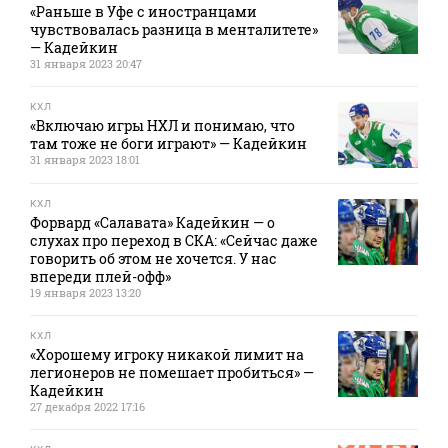
«Раньше в Уфе с иностранцами
чувствовалась разница в менталитете»
— Кадейкин
31 января 2023 20:47
КХЛ
«Включаю игры НХЛ и понимаю, что
там тоже не боги играют» — Кадейкин
31 января 2023 18:01
КХЛ
Форвард «Салавата» Кадейкин — о
слухах про переход в СКА: «Сейчас даже
говорить об этом не хочется. У нас
впереди плей-офф»
19 января 2023 13:20
КХЛ
«Хорошему игроку никакой лимит на
легионеров не помешает пробиться» —
Кадейкин
27 декабря 2022 17:16