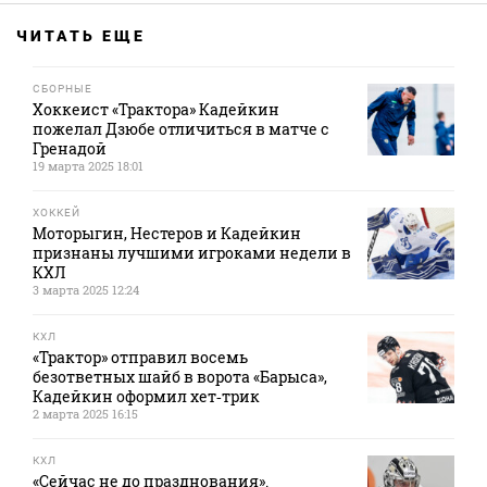
ЧИТАТЬ ЕЩЕ
СБОРНЫЕ
Хоккеист «Трактора» Кадейкин
пожелал Дзюбе отличиться в матче с
Гренадой
19 марта 2025 18:01
ХОККЕЙ
Моторыгин, Нестеров и Кадейкин
признаны лучшими игроками недели в
КХЛ
3 марта 2025 12:24
КХЛ
«Трактор» отправил восемь
безответных шайб в ворота «Барыса»,
Кадейкин оформил хет‑трик
2 марта 2025 16:15
КХЛ
«Сейчас не до празднования».