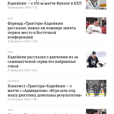
Кадейкин — о 100‑м матче Фукале в КХЛ
24 февраля 2025 17:21
КХЛ
Форвард «Трактора» Кадейкин
рассказал, важно ли команде занять
первое место в Восточной
конференции
10 февраля 2025 17:04
КХЛ
Кадейкин рассказал о давлении из‑за
семиматчевой серии без набранных
очков
10 февраля 2025 16:10
ХОККЕЙ
Хоккеист «Трактора» Кадейкин — о
матче с «Адмиралом»: «Игра шла под
нашу диктовку, довольны результатом»
10 октября 2024 17:46
КХЛ