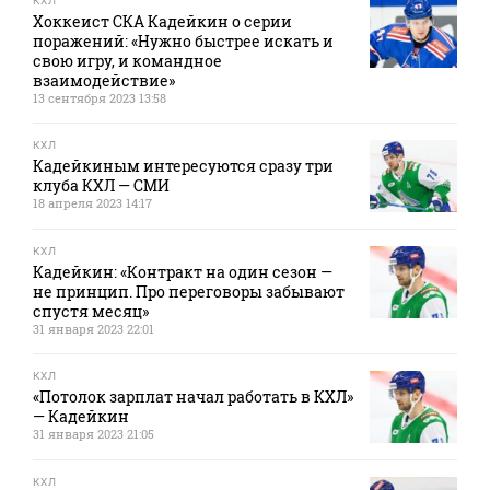
КХЛ
Хоккеист СКА Кадейкин о серии
поражений: «Нужно быстрее искать и
свою игру, и командное
взаимодействие»
13 сентября 2023 13:58
КХЛ
Кадейкиным интересуются сразу три
клуба КХЛ — СМИ
18 апреля 2023 14:17
КХЛ
Кадейкин: «Контракт на один сезон —
не принцип. Про переговоры забывают
спустя месяц»
31 января 2023 22:01
КХЛ
«Потолок зарплат начал работать в КХЛ»
— Кадейкин
31 января 2023 21:05
КХЛ