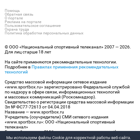
Помощь
Обратная связь
О портале
Реклама на портале
Пользовательское соглашение
Охрана труда
Политика обработки персональных данных
© ООО «Национальный спортивный телеканал» 2007 — 2026.
Для лиц старше 18 лет
На сайте применяются рекомендательные технологии.
Подробнее в
Правилах применения рекомендательных
технологий
Средство массовой информации сетевое издание
«www.sportbox.ru» зарегистрировано Федеральной службой
по надзору в сфере связи, информационных технологий
и массовых коммуникаций (Роскомнадзор).
Свидетельство о регистрации средства массовой информации
Эл № ФС77-72613 от 04.04.2018
Название — www.sportbox.ru
Учредитель (соучредители) СМИ сетевого издания
«www.sportbox.ru»: ООО «Национальный спортивный
телеканал»
Главный редактор СМИ сетевого издания «www.sportbox.ru»:
Конов В.А.
Мы используем файлы Сookie для корректной работы веб-сайта.