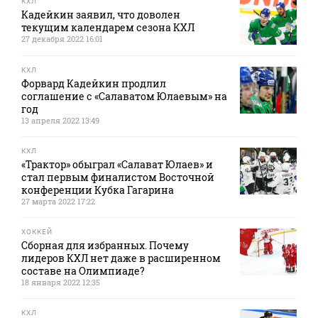
КХЛ
Кадейкин заявил, что доволен
текущим календарем сезона КХЛ
27 декабря 2022 16:01
КХЛ
Форвард Кадейкин продлил
соглашение с «Салаватом Юлаевым» на
год
13 апреля 2022 13:49
КХЛ
«Трактор» обыграл «Салават Юлаев» и
стал первым финалистом Восточной
конференции Кубка Гагарина
27 марта 2022 17:22
ХОККЕЙ
Сборная для избранных. Почему
лидеров КХЛ нет даже в расширенном
составе на Олимпиаде?
18 января 2022 12:35
КХЛ