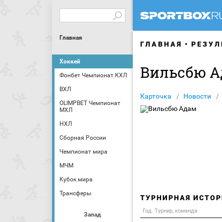
Главная
ГЛАВНАЯ
РЕЗУЛ
Хоккей
Вильсбю А
Фонбет Чемпионат КХЛ
ВХЛ
Карточка
Новости
OLIMPBET Чемпионат
МХЛ
НХЛ
Сборная России
Чемпионат мира
МЧМ
Кубок мира
Трансферы
ТУРНИРНАЯ ИСТОР
Год. Турнир, команда
Запад