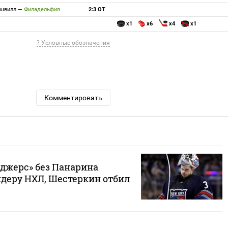
швилл
—
Филадельфия
2:3 ОТ
x1
x6
x4
x1
? Условные обозначения
Комментировать
джерс» без Панарина
йдеру НХЛ, Шестеркин отбил