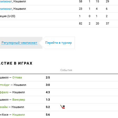
емпионат
, Нэшвилл
58
1
15
29
емпионат
, Нэшвилл
23
1
4
6
веция (U-20)
1
0
1
2
82
2
20
37
Регулярный чемпионат
Перейти в турнир
АСТИЕ В ИГРАХ
События
швилл
—
Оттава
2:5
ттсбург
—
Нэшвилл
3:0
ффало
—
Нэшвилл
4:3
швилл
—
Ванкувер
1:3
ахайм
—
Нэшвилл
5:2
н-Хосе
—
Нэшвилл
5:6