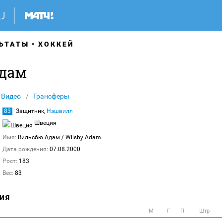
ЬТАТЫ
ХОККЕЙ
дам
Видео
Трансферы
83
Защитник,
Нэшвилл
Швеция
Имя:
Вильсбю Адам
/ Wilsby Adam
Дата рождения:
07.08.2000
Рост:
183
Вес:
83
ИЯ
М
Г
П
Штр