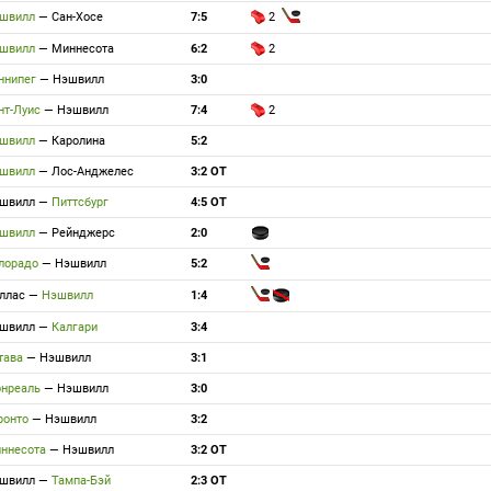
швилл
—
Сан-Хосе
7:5
2
швилл
—
Миннесота
6:2
2
ннипег
—
Нэшвилл
3:0
нт-Луис
—
Нэшвилл
7:4
2
швилл
—
Каролина
5:2
швилл
—
Лос-Анджелес
3:2 ОТ
швилл
—
Питтсбург
4:5 ОТ
швилл
—
Рейнджерс
2:0
лорадо
—
Нэшвилл
5:2
ллас
—
Нэшвилл
1:4
швилл
—
Калгари
3:4
тава
—
Нэшвилл
3:1
нреаль
—
Нэшвилл
3:0
ронто
—
Нэшвилл
3:2
ннесота
—
Нэшвилл
3:2 ОТ
швилл
—
Тампа-Бэй
2:3 ОТ