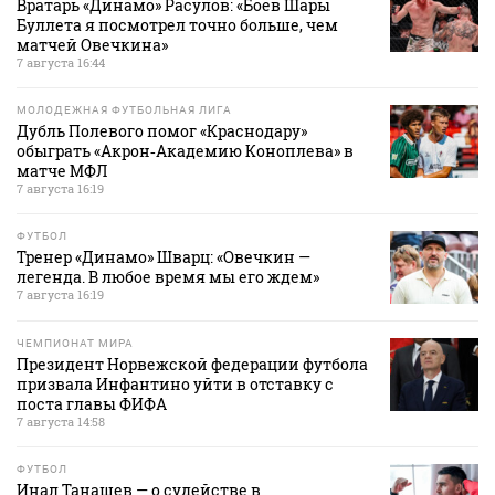
Вратарь «Динамо» Расулов: «Боев Шары
Буллета я посмотрел точно больше, чем
матчей Овечкина»
7 августа 16:44
МОЛОДЕЖНАЯ ФУТБОЛЬНАЯ ЛИГА
Дубль Полевого помог «Краснодару»
обыграть «Акрон‑Академию Коноплева» в
матче МФЛ
7 августа 16:19
ФУТБОЛ
Тренер «Динамо» Шварц: «Овечкин —
легенда. В любое время мы его ждем»
7 августа 16:19
ЧЕМПИОНАТ МИРА
Президент Норвежской федерации футбола
призвала Инфантино уйти в отставку с
поста главы ФИФА
7 августа 14:58
ФУТБОЛ
Инал Танашев — о судействе в