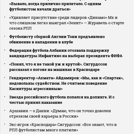
«Бывало, когда прилично прилетало. С одним
футболистом начали драться»
«Удивляет присутствие среди лидеров «Динамо» Мх и
что слишком легко выиграл «Зенит» — Журавель о старте
сезона РПЛ
Футболисту сборной Англии Тони предъявлено
обвинение в нападении в клубе
Федерация футбола Албании отозвала поддержку
кандидатуры Инфантино на выборах президента ФИФА
«Понял, что я не такой уж и крутой». Сигурдссон
рассказал о погоне на машинах в Краснодаре
Гендиректор «Ахмата» Айдамиров: «Мы, как и «Спартак»,
недовольны судейством. Не считаем поведение
Касинтуры агрессивным»
Звезда российского футбола попался на допинге. И с
честью принял наказание
Аршавин — о Данни: «Думаю, что он точно доволен
отрезком своей карьеры в России»
Экс‑игрок «Краснодара» Сигурдссон: «Все знают, что в
РПЛ футболистам много платили»