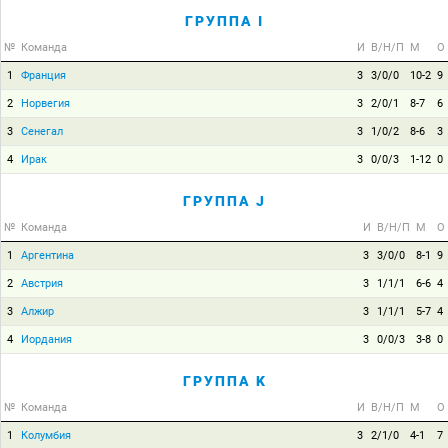
ГРУППА I
№
Команда
И
В/Н/П
М
О
1
Франция
3
3/0/0
10-2
9
2
Норвегия
3
2/0/1
8-7
6
3
Сенегал
3
1/0/2
8-6
3
4
Ирак
3
0/0/3
1-12
0
ГРУППА J
№
Команда
И
В/Н/П
М
О
1
Аргентина
3
3/0/0
8-1
9
2
Австрия
3
1/1/1
6-6
4
3
Алжир
3
1/1/1
5-7
4
4
Иордания
3
0/0/3
3-8
0
ГРУППА K
№
Команда
И
В/Н/П
М
О
1
Колумбия
3
2/1/0
4-1
7