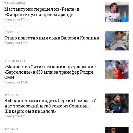
ТРАНСФЕРЫ
Мастантуоно перешел из «Реала» в
«Фиорентину» на правах аренды
7 августа 17:48
СБОРНЫЕ
Стало известно имя сына Валерия Карпина
7 августа 17:34
ТРАНСФЕРЫ
«Манчестер Сити» отклонил предложение
«Барселоны» в €50 млн за трансфер Родри —
СМИ
7 августа 17:16
ФУТБОЛ
В «Родине» хотят видеть Серхио Рамоса: «У
нас тренерский штаб тоже из Севильи.
Шикарно бы вписался!»
7 августа 17:01
ФУТБОЛ