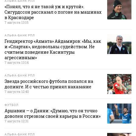
АЛЬФА-БАНК РПЛ
«Понял, что я не такой уж и крутой».
Сигурдссон рассказал о погоне на машинах
в Краснодаре
7 августа 13:15
АЛЬФА-БАНК РПЛ
Гендиректор «Ахмата» Айдамиров: «Мы, как
и «Спартак», недовольны судейством. Не
считаем поведение Касинтуры
агрессивным»
7 августа 13:14
АЛЬФА-БАНК РПЛ
Звезда российского футбола попался на
допинге. И с честью принял наказание
7 августа 12:40
ФУТБОЛ
Аршавин — о Данни: «Думаю, что он точно
доволен отрезком своей карьеры в России»
7 августа 12:31
АЛЬФА-БАНК РПЛ