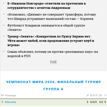
В «Нижнем Новгороде» ответили на претензии в
сотрудничестве с агентом Андреевым
«Возможно, «Динамо» не совершает трансферы, потому
что Шварца устраивает нынешний состав» — Корнеев
Футболист Кондаков занимается в общей группе
«Зенита»
Тренер «Зенита»: «Конкретики по Луису Энрике нет.
Уйти может любой, если предложение устроит клуб и
игрока»
Семак объяснил, почему он против «рекламных пауз» на
водопой в РПЛ
ЕЩЕ
ЧЕМПИОНАТ МИРА 2026. ФИНАЛЬНЫЙ ТУРНИР
ГРУППА A
№
Команда
И
В/Н/П
М
О
1
Мексика
3
3/0/0
6-0
9