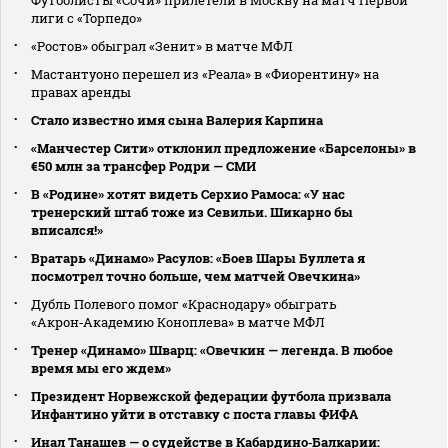
Футболисты «Сочи» прилетели в Москву на матч Первой
лиги с «Торпедо»
«Ростов» обыграл «Зенит» в матче МФЛ
Мастантуоно перешел из «Реала» в «Фиорентину» на
правах аренды
Стало известно имя сына Валерия Карпина
«Манчестер Сити» отклонил предложение «Барселоны» в
€50 млн за трансфер Родри — СМИ
В «Родине» хотят видеть Серхио Рамоса: «У нас
тренерский штаб тоже из Севильи. Шикарно бы
вписался!»
Вратарь «Динамо» Расулов: «Боев Шары Буллета я
посмотрел точно больше, чем матчей Овечкина»
Дубль Полевого помог «Краснодару» обыграть
«Акрон‑Академию Коноплева» в матче МФЛ
Тренер «Динамо» Шварц: «Овечкин — легенда. В любое
время мы его ждем»
Президент Норвежской федерации футбола призвала
Инфантино уйти в отставку с поста главы ФИФА
Инал Танашев — о судействе в Кабардино‑Балкарии: