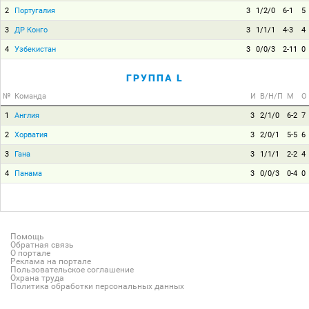
2
Португалия
3
1/2/0
6-1
5
3
ДР Конго
3
1/1/1
4-3
4
4
Узбекистан
3
0/0/3
2-11
0
ГРУППА L
№
Команда
И
В/Н/П
М
О
1
Англия
3
2/1/0
6-2
7
2
Хорватия
3
2/0/1
5-5
6
3
Гана
3
1/1/1
2-2
4
4
Панама
3
0/0/3
0-4
0
Помощь
Обратная связь
О портале
Реклама на портале
Пользовательское соглашение
Охрана труда
Политика обработки персональных данных