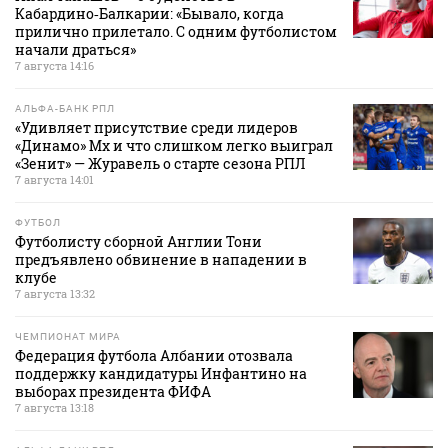
Кабардино‑Балкарии: «Бывало, когда
прилично прилетало. С одним футболистом
начали драться»
7 августа 14:16
АЛЬФА-БАНК РПЛ
«Удивляет присутствие среди лидеров
«Динамо» Мх и что слишком легко выиграл
«Зенит» — Журавель о старте сезона РПЛ
7 августа 14:01
ФУТБОЛ
Футболисту сборной Англии Тони
предъявлено обвинение в нападении в
клубе
7 августа 13:32
ЧЕМПИОНАТ МИРА
Федерация футбола Албании отозвала
поддержку кандидатуры Инфантино на
выборах президента ФИФА
7 августа 13:18