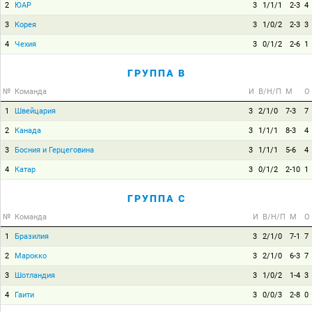
2
ЮАР
3
1/1/1
2-3
4
3
Корея
3
1/0/2
2-3
3
4
Чехия
3
0/1/2
2-6
1
ГРУППА B
№
Команда
И
В/Н/П
М
О
1
Швейцария
3
2/1/0
7-3
7
2
Канада
3
1/1/1
8-3
4
3
Босния и Герцеговина
3
1/1/1
5-6
4
4
Катар
3
0/1/2
2-10
1
ГРУППА C
№
Команда
И
В/Н/П
М
О
1
Бразилия
3
2/1/0
7-1
7
2
Марокко
3
2/1/0
6-3
7
3
Шотландия
3
1/0/2
1-4
3
4
Гаити
3
0/0/3
2-8
0