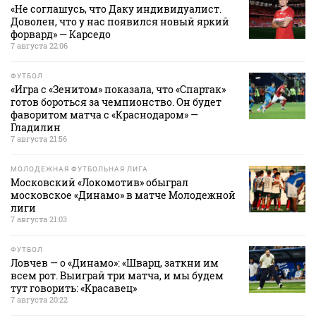
«Не соглашусь, что Даку индивидуалист.
Доволен, что у нас появился новый яркий
форвард» — Карседо
7 августа 22:06
ФУТБОЛ
«Игра с «Зенитом» показала, что «Спартак»
готов бороться за чемпионство. Он будет
фаворитом матча с «Краснодаром» —
Гладилин
7 августа 21:56
МОЛОДЕЖНАЯ ФУТБОЛЬНАЯ ЛИГА
Московский «Локомотив» обыграл
московское «Динамо» в матче Молодежной
лиги
7 августа 21:03
ФУТБОЛ
Ловчев — о «Динамо»: «Шварц, заткни им
всем рот. Выиграй три матча, и мы будем
тут говорить: «Красавец»
7 августа 20:22