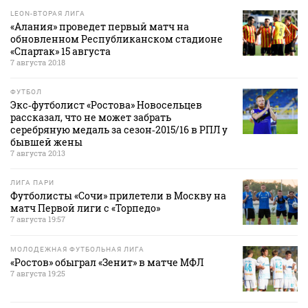
LEON-ВТОРАЯ ЛИГА
«Алания» проведет первый матч на
обновленном Республиканском стадионе
«Спартак» 15 августа
7 августа 20:18
ФУТБОЛ
Экс‑футболист «Ростова» Новосельцев
рассказал, что не может забрать
серебряную медаль за сезон‑2015/16 в РПЛ у
бывшей жены
7 августа 20:13
ЛИГА ПАРИ
Футболисты «Сочи» прилетели в Москву на
матч Первой лиги с «Торпедо»
7 августа 19:57
МОЛОДЕЖНАЯ ФУТБОЛЬНАЯ ЛИГА
«Ростов» обыграл «Зенит» в матче МФЛ
7 августа 19:25