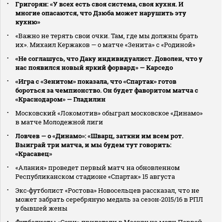
Григорян: «У всех есть своя система, своя кухня. И
многие опасаются, что Дзюба может нарушить эту
кухню»
«Важно не терять свои очки. Там, где мы должны брать
их». Михаил Кержаков — о матче «Зенита» с «Родиной»
«Не соглашусь, что Даку индивидуалист. Доволен, что у
нас появился новый яркий форвард» — Карседо
«Игра с «Зенитом» показала, что «Спартак» готов
бороться за чемпионство. Он будет фаворитом матча с
«Краснодаром» — Гладилин
Московский «Локомотив» обыграл московское «Динамо»
в матче Молодежной лиги
Ловчев — о «Динамо»: «Шварц, заткни им всем рот.
Выиграй три матча, и мы будем тут говорить:
«Красавец»
«Алания» проведет первый матч на обновленном
Республиканском стадионе «Спартак» 15 августа
Экс‑футболист «Ростова» Новосельцев рассказал, что не
может забрать серебряную медаль за сезон‑2015/16 в РПЛ
у бывшей жены