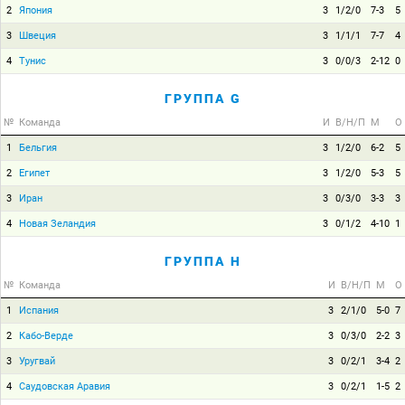
2
Япония
3
1/2/0
7-3
5
3
Швеция
3
1/1/1
7-7
4
4
Тунис
3
0/0/3
2-12
0
ГРУППА G
№
Команда
И
В/Н/П
М
О
1
Бельгия
3
1/2/0
6-2
5
2
Египет
3
1/2/0
5-3
5
3
Иран
3
0/3/0
3-3
3
4
Новая Зеландия
3
0/1/2
4-10
1
ГРУППА H
№
Команда
И
В/Н/П
М
О
1
Испания
3
2/1/0
5-0
7
2
Кабо-Верде
3
0/3/0
2-2
3
3
Уругвай
3
0/2/1
3-4
2
4
Саудовская Аравия
3
0/2/1
1-5
2