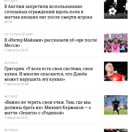
ФУТБОЛ
В Англии запретили использование
сплошных ограждений вдоль поля в
матчах низших лиг после смерти игрока
00:32
ОСТАЛЬНОЙ МИР
В «Интер Майами» рассказали об «эре после
Месси»
7 августа 23:37
ФУТБОЛ
Григорян: «У всех есть своя система, своя
кухня. И многие опасаются, что Дзюба
может нарушить эту кухню»
7 августа 22:44
ФУТБОЛ
«Важно не терять свои очки. Там, где мы
должны брать их». Михаил Кержаков — о
матче «Зенита» с «Родиной»
7 августа 22:31
ФУТБОЛ