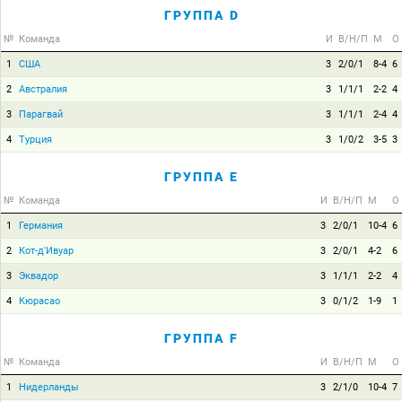
ГРУППА D
№
Команда
И
В/Н/П
М
О
1
США
3
2/0/1
8-4
6
2
Австралия
3
1/1/1
2-2
4
3
Парагвай
3
1/1/1
2-4
4
4
Турция
3
1/0/2
3-5
3
ГРУППА E
№
Команда
И
В/Н/П
М
О
1
Германия
3
2/0/1
10-4
6
2
Кот-д'Ивуар
3
2/0/1
4-2
6
3
Эквадор
3
1/1/1
2-2
4
4
Кюрасао
3
0/1/2
1-9
1
ГРУППА F
№
Команда
И
В/Н/П
М
О
1
Нидерланды
3
2/1/0
10-4
7