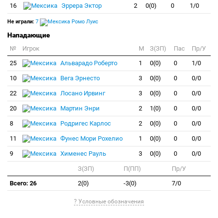
16
Эррера Эктор
2
0(0)
0
1/0
Не играли:
7
Ромо Луис
Нападающие
№
Игрок
M
З(ЗП)
Пас
Пр/У
25
Альварадо Роберто
1
0(0)
0
1/0
10
Вега Эрнесто
3
0(0)
0
0/0
22
Лосано Ирвинг
3
0(0)
0
0/0
20
Мартин Энри
2
1(0)
0
0/0
8
Родригес Карлос
2
0(0)
0
0/0
11
Фунес Мори Рохелио
1
0(0)
0
0/0
9
Хименес Рауль
3
0(0)
0
0/0
З(ЗП)
П(ПП)
Пр/У
Всего: 26
2(0)
-3(0)
7/0
? Условные обозначения