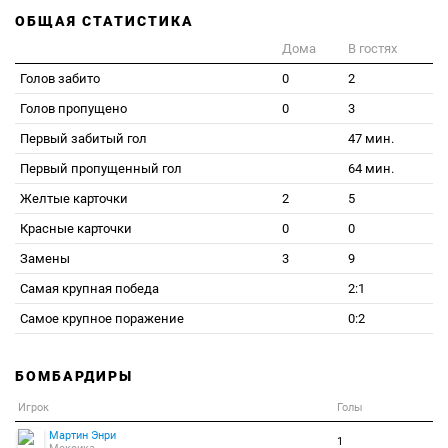
ОБЩАЯ СТАТИСТИКА
Дома
В гостях
Голов забито
0
2
Голов пропущено
0
3
Первый забитый гол
47 мин.
Первый пропущенный гол
64 мин.
Желтые карточки
2
5
Красные карточки
0
0
Замены
3
9
Самая крупная победа
2:1
Самое крупное поражение
0:2
БОМБАРДИРЫ
Игрок
Голы
Мартин Энри
1