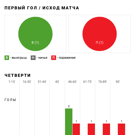
ПЕРВЫЙ ГОЛ / ИСХОД МАТЧА
З
П
В (1)
П (1)
В
- выигрыш
Н
- ничья
П
- поражение
ЧЕТВЕРТИ
1-15'
16-30'
31-44'
45'
46-60'
61-75'
76-89'
90'
ГОЛЫ
2
1
1
1
1