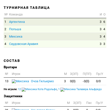
ТУРНИРНАЯ ТАБЛИЦА
№
Команда
И
О
1
Аргентина
3
6
2
Польша
3
4
3
Мексика
3
4
4
Саудовская Аравия
3
3
СОСТАВ
Вратари
№
Игрок
M
З(ЗП)
П(ПП)
Пр/У
13
Очоа Гильермо
3
0(0)
-3(0)
0/0
Не играли:
12
Кота Родольфо
,
1
Талавера Альфредо
Защитники
№
Игрок
M
З(ЗП)
Пас
Пр/У