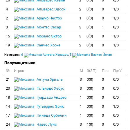
26
Альварес Кевин
2
0(0)
0
0/0
4
Альварес Эдсон
2
0(0)
0
1/0
2
Араухо Нестор
1
0(0)
0
1/0
3
Монтес Сесар
3
0(0)
1
0/0
15
Морено Эктор
3
0(0)
0
1/0
19
Санчес Хорхе
2
0(0)
0
1/0
Не играли:
6
Артеага Херардо
,
5
Васкес Йохан
Полузащитники
№
Игрок
M
З(ЗП)
Пас
Пр/У
21
Антуна Уриэль
3
0(0)
0
0/0
23
Гальярдо Хесус
3
0(0)
0
0/0
18
Гуардадо Андрес
1
0(0)
0
0/0
14
Гутьеррес Эрик
1
0(0)
0
1/0
17
Пинеда Орбелин
1
0(0)
0
0/0
24
Чавес Луис
3
1(0)
0
0/0