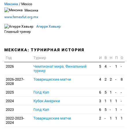
Мексика
/ Mexico
Мексика
www.femexfut.org.mx
Агирре Хавьер
Главный тренер
МЕКСИКА: ТУРНИРНАЯ ИСТОРИЯ
Год
Турнир
И
В
Н
П
О
2026
Чемпионат мира. Финальный
5
4
-
1
-
турнир
2026-2027-
Товарищеские матчи
4
2
2
-
8
2028
2025
Голд Кап
6
5
1
-
-
2024
Кубок Америки
3
1
1
1
-
2023
Голд Кап
6
5
-
1
-
2022-2023-
Товарищеские матчи
2
-
1
1
1
2024