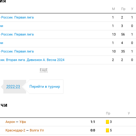
ИЯ
М
Пр
У
 России. Первая лига
1
2
1
ии
1
3
0
 России. Первая лига
13
56
1
ии
1
4
0
 России. Первая лига
10
35
1
ии. Вторая лига. Дивизион А. Весна 2024
2
2
0
ЕЩЕ
2022-23
Перейти в турнир
ТЧИ
Пр
У
Акрон
—
Уфа
1:1
3
Краснодар-2
—
Волга Ул
0:0
5