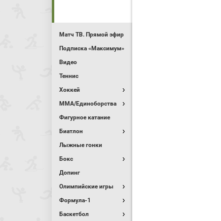
Матч ТВ. Прямой эфир
Подписка «Максимум»
Видео
Теннис
Хоккей
MMA/Единоборства
Фигурное катание
Биатлон
Лыжные гонки
Бокс
Допинг
Олимпийские игры
Формула-1
Баскетбол