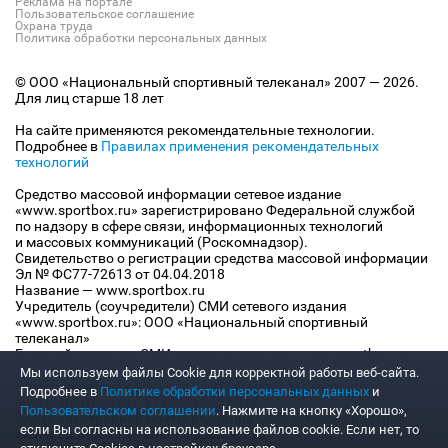
Реклама на портале
Пользовательское соглашение
Охрана труда
Политика обработки персональных данных
© ООО «Национальный спортивный телеканал» 2007 — 2026.
Для лиц старше 18 лет
На сайте применяются рекомендательные технологии.
Подробнее в
Правилах применения рекомендательных
технологий
Средство массовой информации сетевое издание
«www.sportbox.ru» зарегистрировано Федеральной службой
по надзору в сфере связи, информационных технологий
и массовых коммуникаций (Роскомнадзор).
Свидетельство о регистрации средства массовой информации
Эл № ФС77-72613 от 04.04.2018
Название — www.sportbox.ru
Учредитель (соучредители) СМИ сетевого издания
«www.sportbox.ru»: ООО «Национальный спортивный
телеканал»
Главный редактор СМИ сетевого издания «www.sportbox.ru»:
Конов В.А.
Мы используем файлы Сookie для корректной работы веб-сайта.
Номер телефона редакции СМИ сетевого издания
Подробнее в
Политике обработки персональных данных
и
«www.sportbox.ru»: +7 (495) 653 8419
Пользовательском соглашении
. Нажмите на кнопку «Хорошо»,
Адрес электронной почты редакции СМИ сетевого издания
если Вы согласны на использование файлов cookie. Если нет, то
«www.sportbox.ru»: editor@sportbox.ru