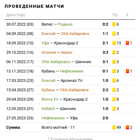
ПРОВЕДЕННЫЕ МАТЧИ
Дата (тур)
Пр
У
30.07.2022 (03)
Велес
—
Родина
0:2
6
04.09.2022 (08)
Енисей
—
СКА-Хабаровск
1:1
3
18.09.2022 (10)
Уфа
—
Краснодар-2
2:1
13
1
29.10.2022 (16)
Алания
—
Акрон
3:3
2
06.11.2022 (17)
СКА-Хабаровск
—
Шинник
3:1
3
13.11.2022 (18)
Кубань
—
Нефтехимик
0:1
3
1
17.03.2023 (23)
Енисей
—
Арсенал Тл
1:0
6
15.04.2023 (27)
Кубань
—
СКА-Хабаровск
2:2
2
29.04.2023 (29)
Волга Ул
—
Краснодар-2
1:0
8
12.05.2023 (31)
КАМАЗ
—
Шинник
1:0
3
27.05.2023 (33)
Нефтехимик
—
Уфа
2:0
Сумма:
Всего матчей - 11
49
2
? Условные обозначения