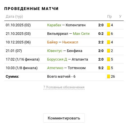
ПРОВЕДЕННЫЕ МАТЧИ
Дата (тур)
Пр
У
01.10.2025 (02)
Карабах
—
Копенгаген
2:0
4
21.10.2025 (03)
Вильярреал
—
Ман Сити
0:2
6
10.12.2025 (06)
Байер
—
Ньюкасл
2:2
4
21.01 (07)
Ювентус
—
Бенфика
2:0
2
17.02 (1/16 финала)
Боруссия Д
—
Аталанта
2:0
5
10.03 (1/8 финала)
Атлетико
—
Тоттенхэм
5:2
5
Сумма:
Всего матчей - 6
26
? Условные обозначения
Комментировать