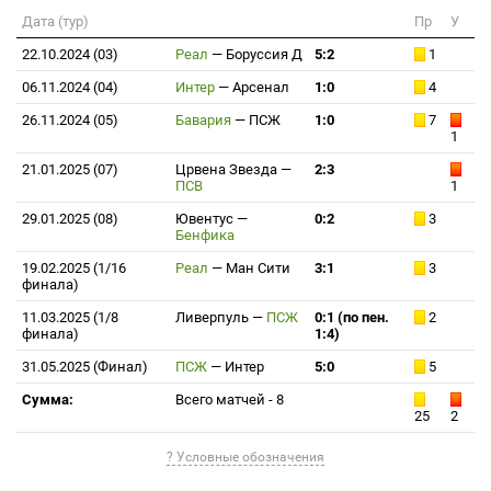
Дата (тур)
Пр
У
22.10.2024 (03)
Реал
—
Боруссия Д
5:2
1
06.11.2024 (04)
Интер
—
Арсенал
1:0
4
26.11.2024 (05)
Бавария
—
ПСЖ
1:0
7
1
21.01.2025 (07)
Црвена Звезда
—
2:3
ПСВ
1
29.01.2025 (08)
Ювентус
—
0:2
3
Бенфика
19.02.2025 (1/16
Реал
—
Ман Сити
3:1
3
финала)
11.03.2025 (1/8
Ливерпуль
—
ПСЖ
0:1 (по пен.
2
финала)
1:4)
31.05.2025 (Финал)
ПСЖ
—
Интер
5:0
5
Сумма:
Всего матчей - 8
25
2
? Условные обозначения