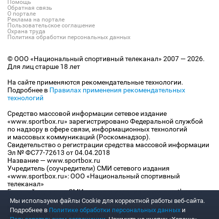
Помощь
Обратная связь
О портале
Реклама на портале
Пользовательское соглашение
Охрана труда
Политика обработки персональных данных
© ООО «Национальный спортивный телеканал» 2007 — 2026.
Для лиц старше 18 лет
На сайте применяются рекомендательные технологии.
Подробнее в
Правилах применения рекомендательных
технологий
Средство массовой информации сетевое издание
«www.sportbox.ru» зарегистрировано Федеральной службой
по надзору в сфере связи, информационных технологий
и массовых коммуникаций (Роскомнадзор).
Свидетельство о регистрации средства массовой информации
Эл № ФС77-72613 от 04.04.2018
Название — www.sportbox.ru
Учредитель (соучредители) СМИ сетевого издания
«www.sportbox.ru»: ООО «Национальный спортивный
телеканал»
Главный редактор СМИ сетевого издания «www.sportbox.ru»:
Конов В.А.
Мы используем файлы Сookie для корректной работы веб-сайта.
Номер телефона редакции СМИ сетевого издания
Подробнее в
Политике обработки персональных данных
и
«www.sportbox.ru»: +7 (495) 653 8419