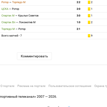
Ротор
—
Торпедо М
2:2
2
ЦСКА
—
Ротор
2:0
1
Спартак М
—
Крылья Советов
3:0
1
Спартак Вл
—
Локомотив М
1:0
2
Торпедо М
—
Ротор
2:1
Всего матчей - 7
9
Комментировать
О портале
Реклама на портале
Пользовательское соглашение
Охрана т
ортивный телеканал» 2007 — 2026.