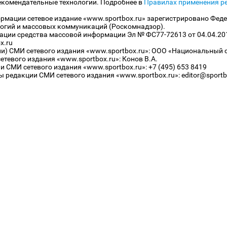
екомендательные технологии. Подробнее в
Правилах применения р
рмации сетевое издание «www.sportbox.ru» зарегистрировано Феде
огий и массовых коммуникаций (Роскомнадзор).
рации средства массовой информации Эл № ФС77-72613 от 04.04.20
x.ru
ли) СМИ сетевого издания «www.sportbox.ru»: ООО «Национальный 
тевого издания «www.sportbox.ru»: Конов В.А.
 СМИ сетевого издания «www.sportbox.ru»: +7 (495) 653 8419
 редакции СМИ сетевого издания «www.sportbox.ru»: editor@sportb