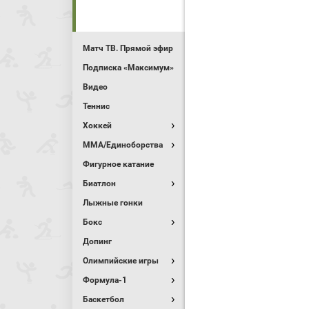
Матч ТВ. Прямой эфир
Подписка «Максимум»
Видео
Теннис
Хоккей
MMA/Единоборства
Фигурное катание
Биатлон
Лыжные гонки
Бокс
Допинг
Олимпийские игры
Формула-1
Баскетбол