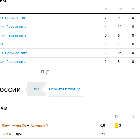
ИЯ
М
Пр
У
ии. Премьер-лига
7
9
0
ии. Первая лига
4
11
0
ии. Первая лига
3
6
0
ии
1
1
0
ии. Премьер-лига
10
24
0
ии. Первая лига
2
3
0
ЕЩЕ
оссии
1993
Перейти в турнир
ТЧИ
Пр
У
Жемчужина Сч
—
Асмарал М
0:0
3
ЦСКА
—
Луч
3:1