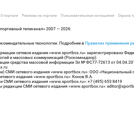
О портале
Реклама на портале
Пользовательское соглашение
Охрана т
ортивный телеканал» 2007 — 2026.
екомендательные технологии. Подробнее в
Правилах применения р
рмации сетевое издание «www.sportbox.ru» зарегистрировано Феде
огий и массовых коммуникаций (Роскомнадзор).
рации средства массовой информации Эл № ФС77-72613 от 04.04.20
x.ru
ли) СМИ сетевого издания «www.sportbox.ru»: ООО «Национальный 
тевого издания «www.sportbox.ru»: Конов В.А.
 СМИ сетевого издания «www.sportbox.ru»: +7 (495) 653 8419
 редакции СМИ сетевого издания «www.sportbox.ru»: editor@sportb