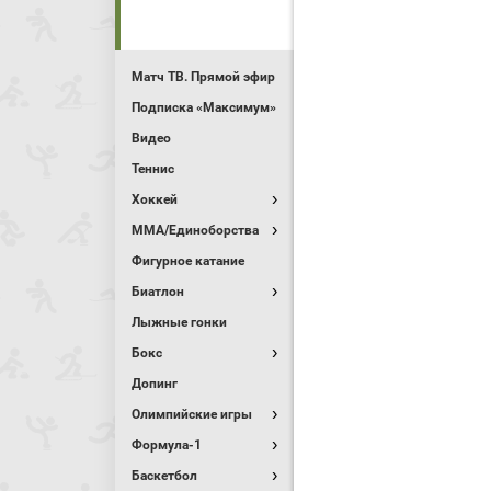
Матч ТВ. Прямой эфир
Подписка «Максимум»
Видео
Теннис
Хоккей
MMA/Единоборства
Фигурное катание
Биатлон
Лыжные гонки
Бокс
Допинг
Олимпийские игры
Формула-1
Баскетбол