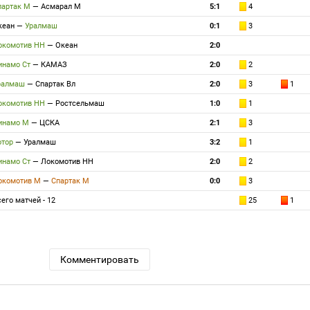
партак М
—
Асмарал М
5:1
4
кеан
—
Уралмаш
0:1
3
окомотив НН
—
Океан
2:0
инамо Ст
—
КАМАЗ
2:0
2
ралмаш
—
Спартак Вл
2:0
3
1
окомотив НН
—
Ростсельмаш
1:0
1
инамо М
—
ЦСКА
2:1
3
отор
—
Уралмаш
3:2
1
инамо Ст
—
Локомотив НН
2:0
2
окомотив М
—
Спартак М
0:0
3
его матчей - 12
25
1
Комментировать