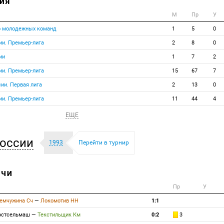
ИЯ
М
Пр
У
о молодежных команд
1
5
0
ии. Премьер-лига
2
8
0
ии
1
7
2
ии. Премьер-лига
15
67
7
ии. Первая лига
2
13
0
ии. Премьер-лига
11
44
4
ЕЩЕ
оссии
1993
Перейти в турнир
ТЧИ
Пр
У
емчужина Сч
—
Локомотив НН
1:1
остсельмаш
—
Текстильщик Км
0:2
3