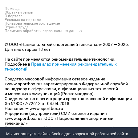
Помощь
Обратная связь
О портале
Реклама на портале
Пользовательское соглашение
Охрана труда
Политика обработки персональных данных
© ООО «Национальный спортивный телеканал» 2007 — 2026.
Для лиц старше 18 лет
На сайте применяются рекомендательные технологии.
Подробнее в
Правилах применения рекомендательных
технологий
Средство массовой информации сетевое издание
«www.sportbox.ru» зарегистрировано Федеральной службой
по надзору в сфере связи, информационных технологий
и массовых коммуникаций (Роскомнадзор).
Свидетельство о регистрации средства массовой информации
Эл № ФС77-72613 от 04.04.2018
Название — www.sportbox.ru
Учредитель (соучредители) СМИ сетевого издания
«www.sportbox.ru»: ООО «Национальный спортивный
телеканал»
Главный редактор СМИ сетевого издания «www.sportbox.ru»:
Конов В.А.
Мы используем файлы Сookie для корректной работы веб-сайта.