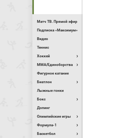
Матч ТВ. Прямой эфир
Подписка «Максимум»
Видео
Теннис
Хоккей
MMA/Единоборства
Фигурное катание
Биатлон
Лыжные гонки
Бокс
Допинг
Олимпийские игры
Формула-1
Баскетбол