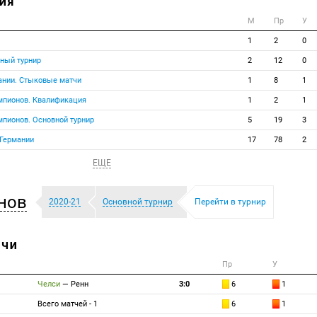
ИЯ
М
Пр
У
1
2
0
ный турнир
2
12
0
ании. Стыковые матчи
1
8
1
емпионов. Квалификация
1
2
1
мпионов. Основной турнир
5
19
3
 Германии
17
78
2
ЕЩЕ
нов
2020-21
Основной турнир
Перейти в турнир
ТЧИ
Пр
У
Челси
—
Ренн
3:0
6
1
Всего матчей - 1
6
1