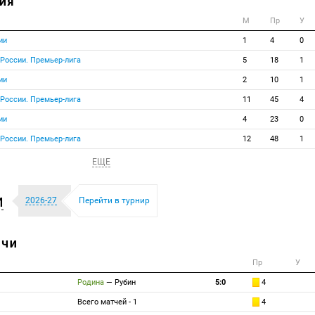
ИЯ
М
Пр
У
ии
1
4
0
 России. Премьер-лига
5
18
1
ии
2
10
1
 России. Премьер-лига
11
45
4
ии
4
23
0
 России. Премьер-лига
12
48
1
ЕЩЕ
и
2026-27
Перейти в турнир
ТЧИ
Пр
У
Родина
—
Рубин
5:0
4
Всего матчей - 1
4