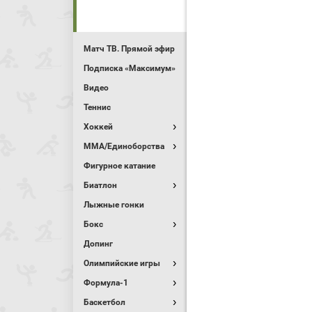
Матч ТВ. Прямой эфир
Подписка «Максимум»
Видео
Теннис
Хоккей
MMA/Единоборства
Фигурное катание
Биатлон
Лыжные гонки
Бокс
Допинг
Олимпийские игры
Формула-1
Баскетбол