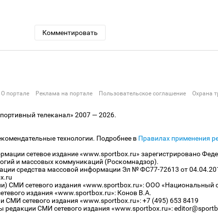
Комментировать
О портале
Реклама на портале
Пользовательское соглашение
Охрана т
ортивный телеканал» 2007 — 2026.
екомендательные технологии. Подробнее в
Правилах применения р
рмации сетевое издание «www.sportbox.ru» зарегистрировано Феде
огий и массовых коммуникаций (Роскомнадзор).
рации средства массовой информации Эл № ФС77-72613 от 04.04.20
x.ru
ли) СМИ сетевого издания «www.sportbox.ru»: ООО «Национальный 
тевого издания «www.sportbox.ru»: Конов В.А.
 СМИ сетевого издания «www.sportbox.ru»: +7 (495) 653 8419
 редакции СМИ сетевого издания «www.sportbox.ru»: editor@sportb