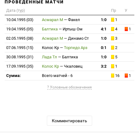
ПРОВЕДЕННЫЕ МАТЧИ
Дата (тур)
Пр
У
10.04.1995 (03)
Асмарал М
—
Факел
1:0
1
19.04.1995 (05)
Балтика
—
Иртыш Ом
4:1
4
1
02.05.1995 (08)
Асмарал М
—
Динамо Ст
1:0
3
07.06.1995 (15)
Колос Кр
—
Торпедо Арз
0:1
2
30.08.1995 (31)
Лада Тл
—
Балтика
1:0
5
17.09.1995 (35)
Колос Кр
—
Чкаловец
3:2
1
Сумма:
Всего матчей - 6
16
1
? Условные обозначения
Комментировать