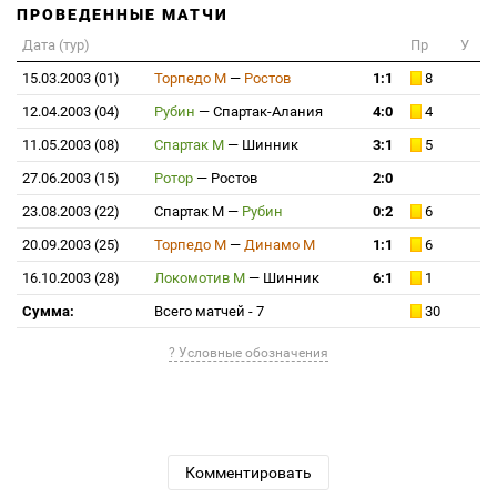
ПРОВЕДЕННЫЕ МАТЧИ
Дата (тур)
Пр
У
15.03.2003 (01)
Торпедо М
—
Ростов
1:1
8
12.04.2003 (04)
Рубин
—
Спартак-Алания
4:0
4
11.05.2003 (08)
Спартак М
—
Шинник
3:1
5
27.06.2003 (15)
Ротор
—
Ростов
2:0
23.08.2003 (22)
Спартак М
—
Рубин
0:2
6
20.09.2003 (25)
Торпедо М
—
Динамо М
1:1
6
16.10.2003 (28)
Локомотив М
—
Шинник
6:1
1
Сумма:
Всего матчей - 7
30
? Условные обозначения
Комментировать