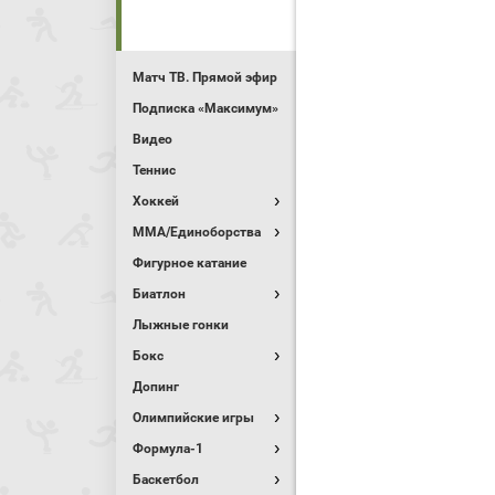
Матч ТВ. Прямой эфир
Подписка «Максимум»
Видео
Теннис
Хоккей
MMA/Единоборства
Фигурное катание
Биатлон
Лыжные гонки
Бокс
Допинг
Олимпийские игры
Формула-1
Баскетбол