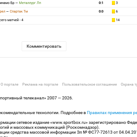
инамо Бр
—
Металлург Лп
0:1
3
рел
—
Спартак Тм
0:0
6
сего матчей - 4
14
Комментировать
О портале
Реклама на портале
Пользовательское соглашение
Охрана т
ортивный телеканал» 2007 — 2026.
екомендательные технологии. Подробнее в
Правилах применения р
рмации сетевое издание «www.sportbox.ru» зарегистрировано Феде
огий и массовых коммуникаций (Роскомнадзор).
рации средства массовой информации Эл № ФС77-72613 от 04.04.20