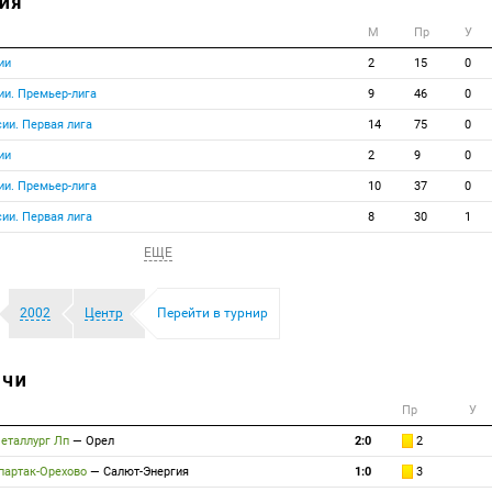
ИЯ
М
Пр
У
ии
2
15
0
ии. Премьер-лига
9
46
0
ии. Первая лига
14
75
0
ии
2
9
0
ии. Премьер-лига
10
37
0
ии. Первая лига
8
30
1
ЕЩЕ
2002
Центр
Перейти в турнир
ТЧИ
Пр
У
еталлург Лп
—
Орел
2:0
2
партак-Орехово
—
Салют-Энергия
1:0
3