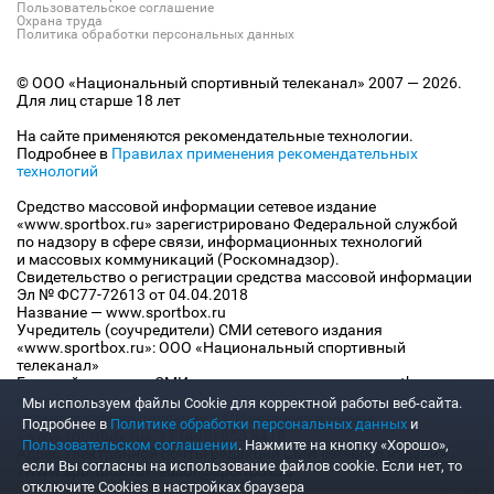
Пользовательское соглашение
Охрана труда
Политика обработки персональных данных
© ООО «Национальный спортивный телеканал» 2007 — 2026.
Для лиц старше 18 лет
На сайте применяются рекомендательные технологии.
Подробнее в
Правилах применения рекомендательных
технологий
Средство массовой информации сетевое издание
«www.sportbox.ru» зарегистрировано Федеральной службой
по надзору в сфере связи, информационных технологий
и массовых коммуникаций (Роскомнадзор).
Свидетельство о регистрации средства массовой информации
Эл № ФС77-72613 от 04.04.2018
Название — www.sportbox.ru
Учредитель (соучредители) СМИ сетевого издания
«www.sportbox.ru»: ООО «Национальный спортивный
телеканал»
Главный редактор СМИ сетевого издания «www.sportbox.ru»:
Конов В.А.
Мы используем файлы Сookie для корректной работы веб-сайта.
Номер телефона редакции СМИ сетевого издания
Подробнее в
Политике обработки персональных данных
и
«www.sportbox.ru»: +7 (495) 653 8419
Пользовательском соглашении
. Нажмите на кнопку «Хорошо»,
Адрес электронной почты редакции СМИ сетевого издания
если Вы согласны на использование файлов cookie. Если нет, то
«www.sportbox.ru»: editor@sportbox.ru
отключите Cookies в настройках браузера