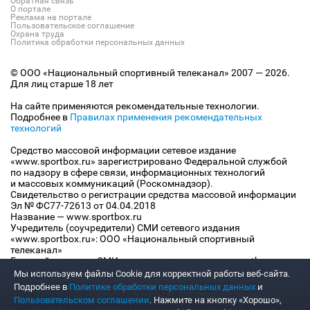
Обратная связь
О портале
Реклама на портале
Пользовательское соглашение
Охрана труда
Политика обработки персональных данных
© ООО «Национальный спортивный телеканал» 2007 — 2026.
Для лиц старше 18 лет
На сайте применяются рекомендательные технологии.
Подробнее в
Правилах применения рекомендательных
технологий
Средство массовой информации сетевое издание
«www.sportbox.ru» зарегистрировано Федеральной службой
по надзору в сфере связи, информационных технологий
и массовых коммуникаций (Роскомнадзор).
Свидетельство о регистрации средства массовой информации
Эл № ФС77-72613 от 04.04.2018
Название — www.sportbox.ru
Учредитель (соучредители) СМИ сетевого издания
«www.sportbox.ru»: ООО «Национальный спортивный
телеканал»
Главный редактор СМИ сетевого издания «www.sportbox.ru»:
Конов В.А.
Мы используем файлы Сookie для корректной работы веб-сайта.
Номер телефона редакции СМИ сетевого издания
Подробнее в
Политике обработки персональных данных
и
«www.sportbox.ru»: +7 (495) 653 8419
Пользовательском соглашении
. Нажмите на кнопку «Хорошо»,
Адрес электронной почты редакции СМИ сетевого издания