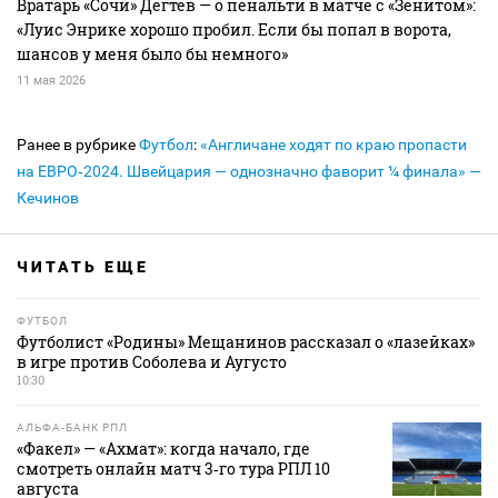
Вратарь «Сочи» Дегтев — о пенальти в матче с «Зенитом»:
«Луис Энрике хорошо пробил. Если бы попал в ворота,
шансов у меня было бы немного»
11 мая 2026
Ранее в рубрике
Футбол
:
«Англичане ходят по краю пропасти
на ЕВРО‑2024. Швейцария — однозначно фаворит ¼ финала» —
Кечинов
ЧИТАТЬ ЕЩЕ
ФУТБОЛ
Футболист «Родины» Мещанинов рассказал о «лазейках»
в игре против Соболева и Аугусто
10:30
АЛЬФА-БАНК РПЛ
«Факел» — «Ахмат»: когда начало, где
смотреть онлайн матч 3‑го тура РПЛ 10
августа