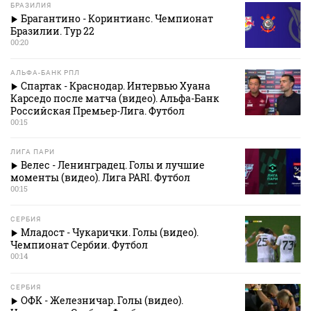
БРАЗИЛИЯ
Брагантино - Коринтианс. Чемпионат
Бразилии. Тур 22
00:20
АЛЬФА-БАНК РПЛ
Спартак - Краснодар. Интервью Хуана
Карседо после матча (видео). Альфа-Банк
Российская Премьер-Лига. Футбол
00:15
ЛИГА ПАРИ
Велес - Ленинградец. Голы и лучшие
моменты (видео). Лига PARI. Футбол
00:15
СЕРБИЯ
Младост - Чукарички. Голы (видео).
Чемпионат Сербии. Футбол
00:14
СЕРБИЯ
ОФК - Железничар. Голы (видео).