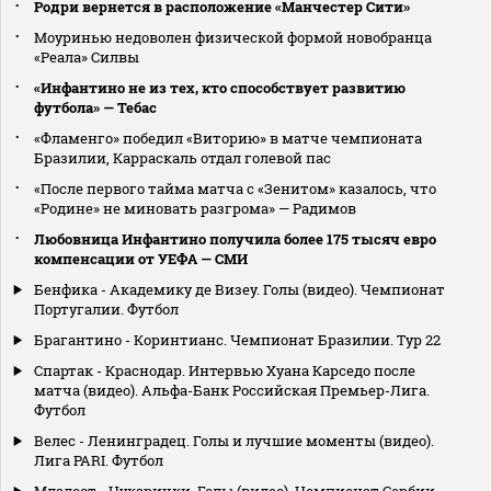
Родри вернется в расположение «Манчестер Сити»
Моуринью недоволен физической формой новобранца
«Реала» Силвы
«Инфантино не из тех, кто способствует развитию
футбола» — Тебас
«Фламенго» победил «Виторию» в матче чемпионата
Бразилии, Карраскаль отдал голевой пас
«После первого тайма матча с «Зенитом» казалось, что
«Родине» не миновать разгрома» — Радимов
Любовница Инфантино получила более 175 тысяч евро
компенсации от УЕФА — СМИ
Бенфика - Академику де Визеу. Голы (видео). Чемпионат
Португалии. Футбол
Брагантино - Коринтианс. Чемпионат Бразилии. Тур 22
Спартак - Краснодар. Интервью Хуана Карседо после
матча (видео). Альфа-Банк Российская Премьер-Лига.
Футбол
Велес - Ленинградец. Голы и лучшие моменты (видео).
Лига PARI. Футбол
Младост - Чукарички. Голы (видео). Чемпионат Сербии.