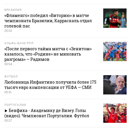
БРАЗИЛИЯ
«Фламенго» победил «Виторию» в матче
чемпионата Бразилии, Карраскаль отдал
голевой пас
05:02
АЛЬФА-БАНК РПЛ
«После первого тайма матча с «Зенитом»
казалось, что «Родине» не миновать
разгрома» — Радимов
00:54
ФУТБОЛ
Любовница Инфантино получила более 175
тысяч евро компенсации от УЕФА — СМИ
00:31
ПОРТУГАЛИЯ
Бенфика - Академику де Визеу. Голы
(видео). Чемпионат Португалии. Футбол
00:27