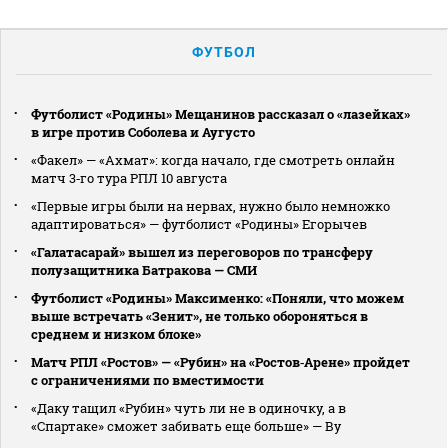
ФУТБОЛ
Футболист «Родины» Мещанинов рассказал о «лазейках»
в игре против Соболева и Аугусто
«Факел» — «Ахмат»: когда начало, где смотреть онлайн
матч 3‑го тура РПЛ 10 августа
«Первые игры были на нервах, нужно было немножко
адаптироваться» — футболист «Родины» Егорычев
«Галатасарай» вышел из переговоров по трансферу
полузащитника Батракова — СМИ
Футболист «Родины» Максименко: «Поняли, что можем
выше встречать «Зенит», не только обороняться в
среднем и низком блоке»
Матч РПЛ «Ростов» — «Рубин» на «Ростов‑Арене» пройдет
с ограничениями по вместимости
«Даку тащил «Рубин» чуть ли не в одиночку, а в
«Спартаке» сможет забивать еще больше» — Ву