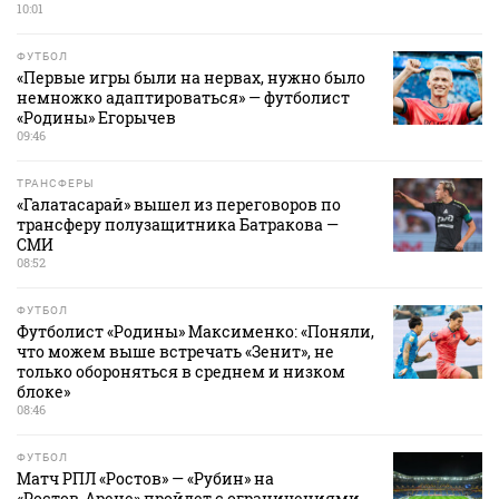
10:01
ФУТБОЛ
«Первые игры были на нервах, нужно было
немножко адаптироваться» — футболист
«Родины» Егорычев
09:46
ТРАНСФЕРЫ
«Галатасарай» вышел из переговоров по
трансферу полузащитника Батракова —
СМИ
08:52
ФУТБОЛ
Футболист «Родины» Максименко: «Поняли,
что можем выше встречать «Зенит», не
только обороняться в среднем и низком
блоке»
08:46
ФУТБОЛ
Матч РПЛ «Ростов» — «Рубин» на
«Ростов‑Арене» пройдет с ограничениями