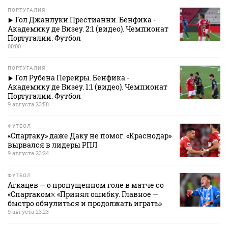
ПОРТУГАЛИЯ
Гол Джанлуки Престианни. Бенфика -
Академику де Визеу. 2:1 (видео). Чемпионат
Португалии. Футбол
00:00
ПОРТУГАЛИЯ
Гол Рубена Перейры. Бенфика -
Академику де Визеу. 1:1 (видео). Чемпионат
Португалии. Футбол
9 августа 23:58
ФУТБОЛ
«Спартаку» даже Даку не помог. «Краснодар»
вырвался в лидеры РПЛ
9 августа 23:24
ФУТБОЛ
Агкацев — о пропущенном голе в матче со
«Спартаком»: «Принял ошибку. Главное —
быстро обнулиться и продолжать играть»
9 августа 23:23