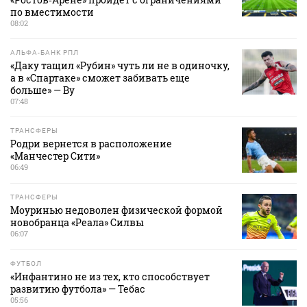
по вместимости
08:02
АЛЬФА-БАНК РПЛ
«Даку тащил «Рубин» чуть ли не в одиночку,
а в «Спартаке» сможет забивать еще
больше» — Ву
07:48
ТРАНСФЕРЫ
Родри вернется в расположение
«Манчестер Сити»
06:49
ТРАНСФЕРЫ
Моуринью недоволен физической формой
новобранца «Реала» Силвы
06:07
ФУТБОЛ
«Инфантино не из тех, кто способствует
развитию футбола» — Тебас
05:56