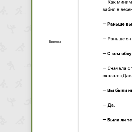
— Как миним
забил в весе
— Раньше вы 
— Раньше он 
Европа
— С кем обс
— Сначала с 
сказал: «Дав
— Вы были и
— Да.
— Были ли те