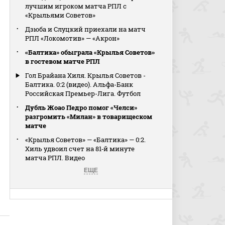
лучшим игроком матча РПЛ с
«Крыльями Советов»
Дзюба и Слуцкий приехали на матч
РПЛ «Локомотив» — «Акрон»
«Балтика» обыграла «Крылья Советов»
в гостевом матче РПЛ
Гол Брайана Хиля. Крылья Советов -
Балтика. 0:2 (видео). Альфа-Банк
Российская Премьер-Лига. Футбол
Дубль Жоао Педро помог «Челси»
разгромить «Милан» в товарищеском
матче
«Крылья Советов» — «Балтика» — 0:2.
Хиль удвоил счет на 81‑й минуте
матча РПЛ. Видео
ЕЩЕ