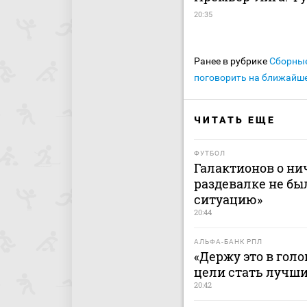
20:35
Ранее в рубрике
Сборны
поговорить на ближайше
ЧИТАТЬ ЕЩЕ
ФУТБОЛ
Галактионов о ни
раздевалке не бы
ситуацию»
20:44
АЛЬФА-БАНК РПЛ
«Держу это в гол
цели стать лучш
20:42