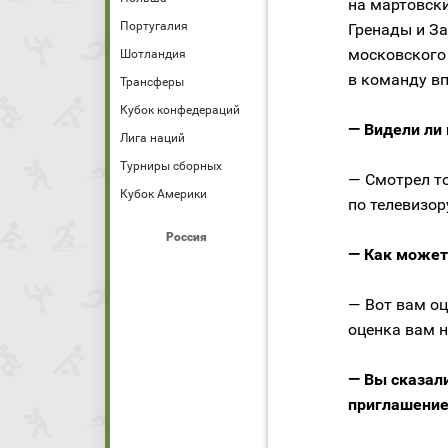
на мартовск
Португалия
Гренады и За
московского
Шотландия
в команду вп
Трансферы
Кубок конфедераций
— Видели ли
Лига наций
Турниры сборных
— Смотрел то
Кубок Америки
по телевизор
Россия
— Как может
— Вот вам оц
оценка вам 
— Вы сказал
приглашение