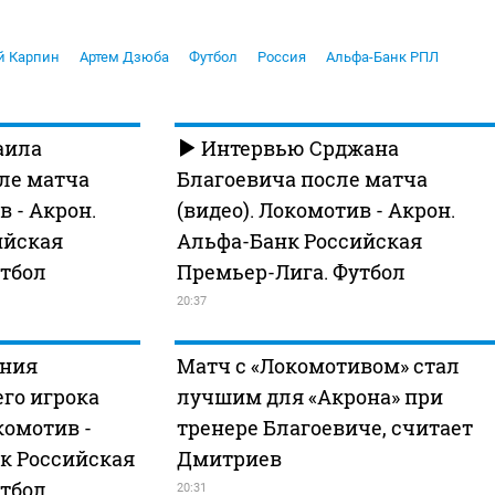
й Карпин
Артем Дзюба
Футбол
Россия
Альфа-Банк РПЛ
аила
Интервью Срджана
ле матча
Благоевича после матча
в - Акрон.
(видео). Локомотив - Акрон.
ийская
Альфа-Банк Российская
утбол
Премьер-Лига. Футбол
20:37
ения
Матч с «Локомотивом» стал
го игрока
лучшим для «Акрона» при
комотив -
тренере Благоевиче, считает
к Российская
Дмитриев
утбол
20:31