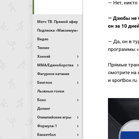
— Нет, никто
— Дзюбы не 
Матч ТВ. Прямой эфир
он за 10 дне
Подписка «Максимум»
Видео
— Да, он в т
Теннис
программы «
Хоккей
Прямые тран
MMA/Единоборства
смотрите на 
Фигурное катание
и sportbox.ru.
Биатлон
Лыжные гонки
Бокс
Допинг
Олимпийские игры
Формула-1
Баскетбол