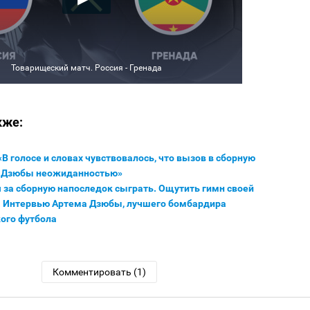
Товарищеский матч. Россия - Гренада
кже:
«В голосе и словах чувствовалось, что вызов в сборную
я Дзюбы неожиданностью»
 за сборную напоследок сыграть. Ощутить гимн своей
. Интервью Артема Дзюбы, лучшего бомбардира
ого футбола
Комментировать (1)