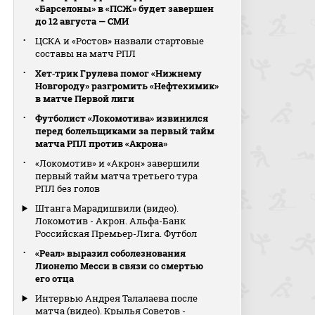
«Барселоны» в «ПСЖ» будет завершен
до 12 августа — СМИ
ЦСКА и «Ростов» назвали стартовые
составы на матч РПЛ
Хет‑трик Грулева помог «Нижнему
Новгороду» разгромить «Нефтехимик»
в матче Первой лиги
Футболист «Локомотива» извинился
перед болельщиками за первый тайм
матча РПЛ против «Акрона»
«Локомотив» и «Акрон» завершили
первый тайм матча третьего тура
РПЛ без голов
Штанга Марадишвили (видео).
Локомотив - Акрон. Альфа-Банк
Российская Премьер-Лига. Футбол
«Реал» выразил соболезнования
Лионелю Месси в связи со смертью
его отца
Интервью Андрея Талалаева после
матча (видео). Крылья Советов -