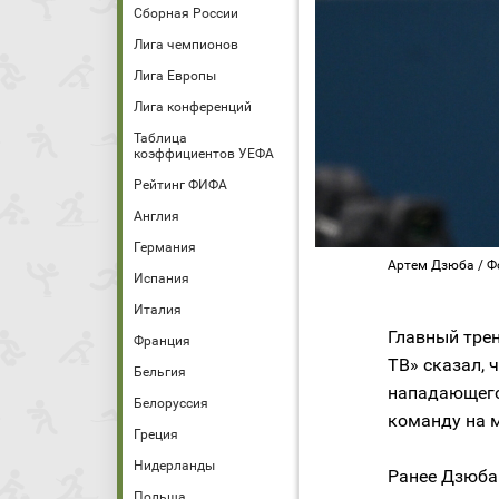
Сборная России
Лига чемпионов
Лига Европы
Лига конференций
Таблица
коэффициентов УЕФА
Рейтинг ФИФА
Англия
Германия
Артем Дзюба / Ф
Испания
Италия
Главный тре
Франция
ТВ» сказал, 
Бельгия
нападающего
Белоруссия
команду на м
Греция
Нидерланды
Ранее Дзюба
Польша