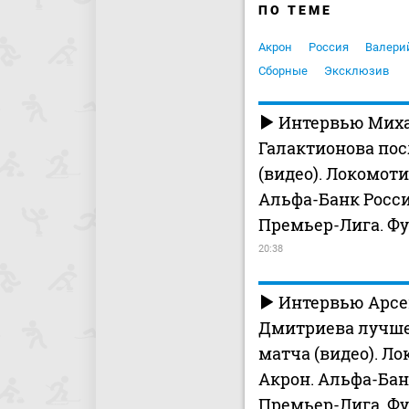
ПО ТЕМЕ
Акрон
Россия
Валери
Сборные
Эксклюзив
Интервью Мих
Галактионова пос
(видео). Локомоти
Альфа-Банк Росс
Премьер-Лига. Ф
20:38
Интервью Арс
Дмитриева лучше
матча (видео). Ло
Акрон. Альфа-Бан
Премьер-Лига. Ф