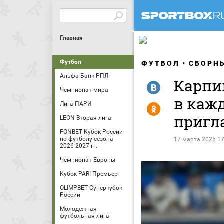
Главная
Футбол
ФУТБОЛ
СБОРН
Альфа-Банк РПЛ
Карпи
R
Чемпионат мира
в каж
Лига ПАРИ
Y
пригла
LEON-Вторая лига
FONBET Кубок России
по футболу сезона
17 марта 2025 17
2026-2027 гг.
Чемпионат Европы
Кубок PARI Премьер
OLIMPBET Суперкубок
России
Молодежная
футбольная лига