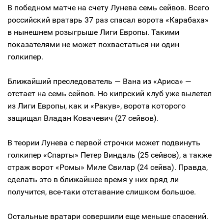
В победном матче на счету Лунева семь сейвов. Всего
российский вратарь 37 раз спасал ворота «Карабаха»
в нынешнем розыгрыше Лиги Европы. Такими
показателями не может похвастаться ни один
голкипер.
Ближайший преследователь — Вана из «Ариса» —
отстает на семь сейвов. Но кипрский клуб уже вылетел
из Лиги Европы, как и «Ракув», ворота которого
защищал Владан Ковачевич (27 сейвов).
В теории Лунева с первой строчки может подвинуть
голкипер «Спарты» Петер Виндаль (25 сейвов), а также
страж ворот «Ромы» Миле Свилар (24 сейва). Правда,
сделать это в ближайшее время у них вряд ли
получится, все-таки отставание слишком большое.
Остальные вратари совершили еще меньше спасений.