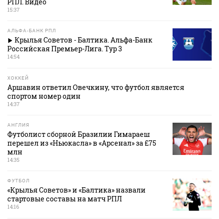
РПЛ. Видео
15:37
АЛЬФА-БАНК РПЛ
Крылья Советов - Балтика. Альфа-Банк
Российская Премьер-Лига. Тур 3
14:54
ХОККЕЙ
Аршавин ответил Овечкину, что футбол является
спортом номер один
14:37
АНГЛИЯ
Футболист сборной Бразилии Гимараеш
перешел из «Ньюкасла» в «Арсенал» за £75
млн
14:35
ФУТБОЛ
«Крылья Советов» и «Балтика» назвали
стартовые составы на матч РПЛ
14:16