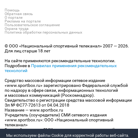
Помощь
Обратная связь
О портале
Реклама на портале
Пользовательское соглашение
Охрана труда
Политика обработки персональных данных
© ООО «Национальный спортивный телеканал» 2007 — 2026.
Для лиц старше 18 лет
На сайте применяются рекомендательные технологии.
Подробнее в
Правилах применения рекомендательных
технологий
Средство массовой информации сетевое издание
«www.sportbox.ru» зарегистрировано Федеральной службой
по надзору в сфере связи, информационных технологий
и массовых коммуникаций (Роскомнадзор).
Свидетельство о регистрации средства массовой информации
Эл № ФС77-72613 от 04.04.2018
Название — www.sportbox.ru
Учредитель (соучредители) СМИ сетевого издания
«www.sportbox.ru»: ООО «Национальный спортивный
телеканал»
Главный редактор СМИ сетевого издания «www.sportbox.ru»:
Конов В.А.
Мы используем файлы Сookie для корректной работы веб-сайта.