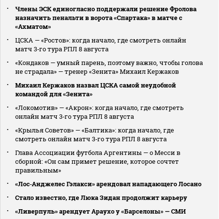
Члены ЭСК единогласно поддержали решение Фролова
назначить пенальти в ворота «Спартака» в матче с
«Ахматом»
ЦСКА — «Ростов»: когда начало, где смотреть онлайн
матч 3‑го тура РПЛ 8 августа
«Кондаков — умный парень, поэтому важно, чтобы голова
не страдала» — тренер «Зенита» Михаил Кержаков
Михаил Кержаков назвал ЦСКА самой неудобной
командой для «Зенита»
«Локомотив» — «Акрон»: когда начало, где смотреть
онлайн матч 3‑го тура РПЛ 8 августа
«Крылья Советов» — «Балтика»: когда начало, где
смотреть онлайн матч 3‑го тура РПЛ 8 августа
Глава Ассоциации футбола Аргентины — о Месси в
сборной: «Он сам примет решение, которое сочтет
правильным»
«Лос‑Анджелес Гэлакси» арендовал нападающего Лосано
Стало известно, где Люка Зидан продолжит карьеру
«Ливерпуль» арендует Араухо у «Барселоны» — СМИ