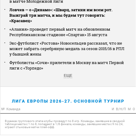
в матче Молодежной лиги
Ловчев — о «Динамо»: «Шварц, заткни им всем рот.
Выиграй три матча, и мы будем тут говорить:
«Красавец»
«Алания» проведет первый матч на обновленном
Республиканском стадионе «Спартак» 15 августа
Экс‑футболист «Ростова» Новосельцев рассказал, что не
может забрать серебряную медаль за сезон‑2015/16 в РПЛ
у бывшей жены
Футболисты «Сочи» прилетели в Москву на матч Первой
лиги с «Торпедо»
ЕЩЕ
ЛИГА ЕВРОПЫ 2026-27. ОСНОВНОЙ ТУРНИР
№
Команда
И
В/Н/П
М
О
В рамках группового этапа клубы проведут по 8 игр. Команды, занявшие в сводной
таблице места с 1 по 8, попадают в 1/8 финала, команды, занявшие места с 9 по 24,
играют стыковые матчи плей-офф.