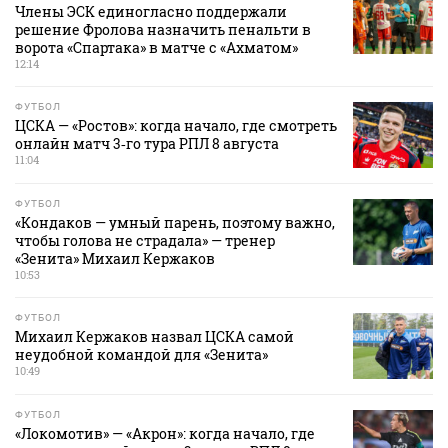
Члены ЭСК единогласно поддержали
решение Фролова назначить пенальти в
ворота «Спартака» в матче с «Ахматом»
12:14
ФУТБОЛ
ЦСКА — «Ростов»: когда начало, где смотреть
онлайн матч 3‑го тура РПЛ 8 августа
11:04
ФУТБОЛ
«Кондаков — умный парень, поэтому важно,
чтобы голова не страдала» — тренер
«Зенита» Михаил Кержаков
10:53
ФУТБОЛ
Михаил Кержаков назвал ЦСКА самой
неудобной командой для «Зенита»
10:49
ФУТБОЛ
«Локомотив» — «Акрон»: когда начало, где