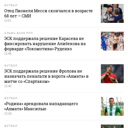
ФУТБОЛ
Отец Лионеля Месси скончался в возрасте
68 лет — СМИ
13:51
АЛЬФА-БАНК РПЛ
ЭСК поддержала решение Карасева не
фиксировать нарушение Алибекова на
форварде «Локомотива» Руденко
12:46
ФУТБОЛ
ЭСК поддержала решение Фролова не
назначать пенальти в ворота «Ахмата» в
матче со «Спартаком»
12:40
ФУТБОЛ
«Родина» арендовала нападающего
«Ахмата» Мансилью
12:24
ФУТБОЛ