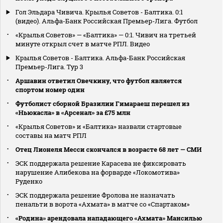
Гол Эльдара Чивича. Крылья Советов - Балтика. 0:1
(видео). Альфа-Банк Российская Премьер-Лига. Футбол
«Крылья Советов» — «Балтика» — 0:1. Чивич на третьей
минуте открыл счет в матче РПЛ. Видео
Крылья Советов - Балтика. Альфа-Банк Российская
Премьер-Лига. Тур 3
Аршавин ответил Овечкину, что футбол является
спортом номер один
Футболист сборной Бразилии Гимараеш перешел из
«Ньюкасла» в «Арсенал» за £75 млн
«Крылья Советов» и «Балтика» назвали стартовые
составы на матч РПЛ
Отец Лионеля Месси скончался в возрасте 68 лет — СМИ
ЭСК поддержала решение Карасева не фиксировать
нарушение Алибекова на форварде «Локомотива»
Руденко
ЭСК поддержала решение Фролова не назначать
пенальти в ворота «Ахмата» в матче со «Спартаком»
«Родина» арендовала нападающего «Ахмата» Мансилью