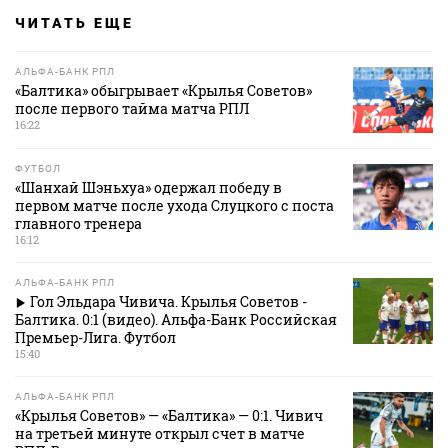
ЧИТАТЬ ЕЩЕ
АЛЬФА-БАНК РПЛ
«Балтика» обыгрывает «Крылья Советов»
после первого тайма матча РПЛ
16:22
ФУТБОЛ
«Шанхай Шэньхуа» одержал победу в
первом матче после ухода Слуцкого с поста
главного тренера
16:12
АЛЬФА-БАНК РПЛ
Гол Эльдара Чивича. Крылья Советов -
Балтика. 0:1 (видео). Альфа-Банк Российская
Премьер-Лига. Футбол
15:40
АЛЬФА-БАНК РПЛ
«Крылья Советов» — «Балтика» — 0:1. Чивич
на третьей минуте открыл счет в матче