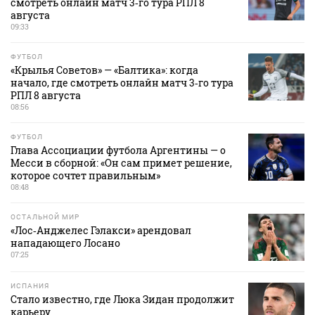
смотреть онлайн матч 3‑го тура РПЛ 8
августа
09:33
ФУТБОЛ
«Крылья Советов» — «Балтика»: когда
начало, где смотреть онлайн матч 3‑го тура
РПЛ 8 августа
08:56
ФУТБОЛ
Глава Ассоциации футбола Аргентины — о
Месси в сборной: «Он сам примет решение,
которое сочтет правильным»
08:48
ОСТАЛЬНОЙ МИР
«Лос‑Анджелес Гэлакси» арендовал
нападающего Лосано
07:25
ИСПАНИЯ
Стало известно, где Люка Зидан продолжит
карьеру