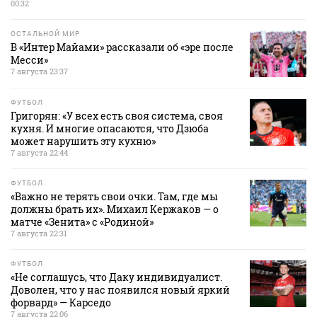
00:32
ОСТАЛЬНОЙ МИР
В «Интер Майами» рассказали об «эре после
Месси»
7 августа 23:37
ФУТБОЛ
Григорян: «У всех есть своя система, своя
кухня. И многие опасаются, что Дзюба
может нарушить эту кухню»
7 августа 22:44
ФУТБОЛ
«Важно не терять свои очки. Там, где мы
должны брать их». Михаил Кержаков — о
матче «Зенита» с «Родиной»
7 августа 22:31
ФУТБОЛ
«Не соглашусь, что Даку индивидуалист.
Доволен, что у нас появился новый яркий
форвард» — Карседо
7 августа 22:06