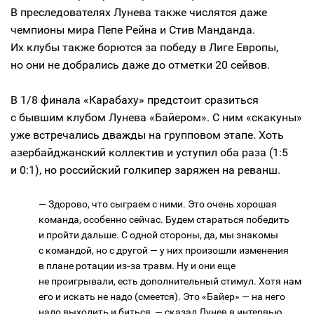
В преследователях Лунева также числятся даже
чемпионы мира Пепе Рейна и Стив Манданда.
Их клубы также борются за победу в Лиге Европы,
но они не добрались даже до отметки 20 сейвов.
В 1/8 финала «Карабаху» предстоит сразиться
с бывшим клубом Лунева «Байером». С ним «скакуны»
уже встречались дважды на групповом этапе. Хоть
азербайджанский коллектив и уступил оба раза (1:5
и 0:1), но российский голкипер заряжен на реванш.
— Здорово, что сыграем с ними. Это очень хорошая
команда, особенно сейчас. Будем стараться победить
и пройти дальше. С одной стороны, да, мы знакомы
с командой, но с другой — у них произошли изменения
в плане ротации из‑за травм. Ну и они еще
не проигрывали, есть дополнительный стимул. Хотя нам
его и искать не надо (смеется). Это «Байер» — на него
надо выходить и биться, — сказал Лунев в интервью