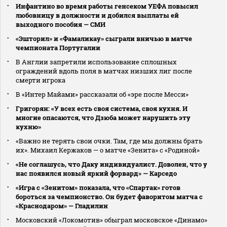
Инфантино во время работы генсеком УЕФА повысил
любовницу в должности и добился выплаты ей
выходного пособия — СМИ
«Эшторил» и «Фамаликау» сыграли вничью в матче
чемпионата Португалии
В Англии запретили использование сплошных
ограждений вдоль поля в матчах низших лиг после
смерти игрока
В «Интер Майами» рассказали об «эре после Месси»
Григорян: «У всех есть своя система, своя кухня. И
многие опасаются, что Дзюба может нарушить эту
кухню»
«Важно не терять свои очки. Там, где мы должны брать
их». Михаил Кержаков — о матче «Зенита» с «Родиной»
«Не соглашусь, что Даку индивидуалист. Доволен, что у
нас появился новый яркий форвард» — Карседо
«Игра с «Зенитом» показала, что «Спартак» готов
бороться за чемпионство. Он будет фаворитом матча с
«Краснодаром» — Гладилин
Московский «Локомотив» обыграл московское «Динамо»