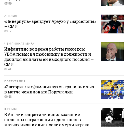
05:59
АНГЛИЯ
«Ливерпуль» арендует Араухо у «Барселоны»
— СМИ
03:12
ЧЕМПИОНАТ МИРА
Инфантино во время работы генсеком
УЕФА повысил любовницу в должности и
добился выплаты ей выходного пособия —
СМИ
01:41
ПОРТУГАЛИЯ
«Эшторил» и «Фамаликау» сыграли вничью
в матче чемпионата Португалии
00:48
ФУТБОЛ
В Англии запретили использование
сплошных ограждений вдоль поля в
матчах низших лиг после смерти игрока