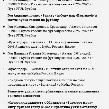
FONBET Кубок России по футболу сезона 2026 - 2027 гг.
Путь РПЛ. Футбол
Гол Андраде принес «Зениту» победу над «Балтикой» в
матче Кубка России по футболу
Гол Максима Самородова. Краснодар - Ахмат. 1:1 (видео).
FONBET Кубок России по футболу сезона 2026 - 2027 гг.
Путь РПЛ. Футбол
«Краснодар» — «Ахмат» — 1:1. Гости сравняли счет на
90+3‑й минуте матча Кубка России. Видео
Гол Даниила Уткина. Краснодар - Ахмат. 1:0 (видео).
FONBET Кубок России по футболу сезона 2026 - 2027 гг.
Путь РПЛ. Футбол
«Краснодар» — «Ахмат» 1:0. Уткин открыл счет на 66‑й
минуте матча Кубка России. Видео
Кондаков получил удар локтем в лицо и не смог
продолжить игру с «Балтикой» в Кубке России
Винисиус удалил все публикации, а также упоминания
о «Реале» в соцсетях
«Опозорил должность». Обладатель «Золотого мяча»
Фигу призвал главу ФИФА Инфантино уйти в отставку