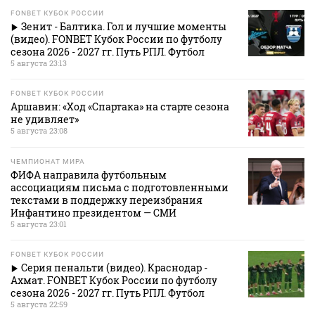
FONBET КУБОК РОССИИ
Зенит - Балтика. Гол и лучшие моменты
(видео). FONBET Кубок России по футболу
сезона 2026 - 2027 гг. Путь РПЛ. Футбол
5 августа 23:13
FONBET КУБОК РОССИИ
Аршавин: «Ход «Спартака» на старте сезона
не удивляет»
5 августа 23:08
ЧЕМПИОНАТ МИРА
ФИФА направила футбольным
ассоциациям письма с подготовленными
текстами в поддержку переизбрания
Инфантино президентом — СМИ
5 августа 23:01
FONBET КУБОК РОССИИ
Серия пенальти (видео). Краснодар -
Ахмат. FONBET Кубок России по футболу
сезона 2026 - 2027 гг. Путь РПЛ. Футбол
5 августа 22:59