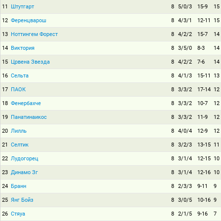
11
Штутгарт
8
5/0/3
15-9
15
12
Ференцварош
8
4/3/1
12-11
15
13
Ноттингем Форест
8
4/2/2
15-7
14
14
Виктория
8
3/5/0
8-3
14
15
Црвена Звезда
8
4/2/2
7-6
14
16
Сельта
8
4/1/3
15-11
13
17
ПАОК
8
3/3/2
17-14
12
18
Фенербахче
8
3/3/2
10-7
12
19
Панатинаикос
8
3/3/2
11-9
12
20
Лилль
8
4/0/4
12-9
12
21
Селтик
8
3/2/3
13-15
11
22
Лудогорец
8
3/1/4
12-15
10
23
Динамо Зг
8
3/1/4
12-16
10
24
Бранн
8
2/3/3
9-11
9
25
Янг Бойз
8
3/0/5
10-16
9
26
Стяуа
8
2/1/5
9-16
7