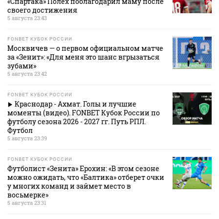
«Спартака» Полех поблагодарил маму после
своего достижения
5 августа 23:43
FONBET КУБОК РОССИИ
Москвичев — о первом официальном матче
за «Зенит»: «Для меня это шанс вгрызаться
зубами»
5 августа 23:42
FONBET КУБОК РОССИИ
Краснодар - Ахмат. Голы и лучшие
моменты (видео). FONBET Кубок России по
футболу сезона 2026 - 2027 гг. Путь РПЛ.
Футбол
5 августа 23:39
FONBET КУБОК РОССИИ
Футболист «Зенита» Ерохин: «В этом сезоне
можно ожидать, что «Балтика» отберет очки
у многих команд и займет место в
восьмерке»
5 августа 23:31