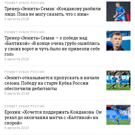
FONBET КУБОК РОССИИ
Тренер «Зенита» Семак: «Кондакову разбили
лицо. Пока не могу сказать, что с ним»
5 августа 23:28
FONBET КУБОК РОССИИ
Тренер «Зенита» Семак — о победе над
«Балтикой»: «В конце очень грубо ошиблись
у своих ворот и чуть было не привезли себе
гол»
5 августа 23:26
FONBET КУБОК РОССИИ
«Зенит» отказывается пропускать в начале
сезона. Победу на старте Кубка России
обеспечили дебютанты
5 августа 23:24
FONBET КУБОК РОССИИ
Ерохин: «Хочется поддержать Кондакова. Он
уехал до окончания матча с «Балтикой» на
скорой»
5 августа 23:23