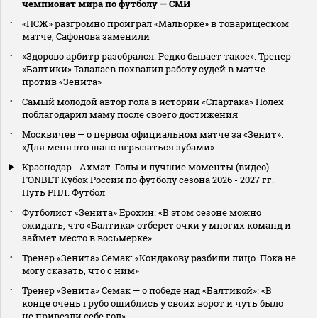
чемпионат мира по футболу — СМИ
«ПСЖ» разгромно проиграл «Мальорке» в товарищеском
матче, Сафонова заменили
«Здорово арбитр разобрался. Редко бывает такое». Тренер
«Балтики» Талалаев похвалил работу судей в матче
против «Зенита»
Самый молодой автор гола в истории «Спартака» Полех
поблагодарил маму после своего достижения
Москвичев — о первом официальном матче за «Зенит»:
«Для меня это шанс вгрызаться зубами»
Краснодар - Ахмат. Голы и лучшие моменты (видео).
FONBET Кубок России по футболу сезона 2026 - 2027 гг.
Путь РПЛ. Футбол
Футболист «Зенита» Ерохин: «В этом сезоне можно
ожидать, что «Балтика» отберет очки у многих команд и
займет место в восьмерке»
Тренер «Зенита» Семак: «Кондакову разбили лицо. Пока не
могу сказать, что с ним»
Тренер «Зенита» Семак — о победе над «Балтикой»: «В
конце очень грубо ошиблись у своих ворот и чуть было
не привезли себе гол»