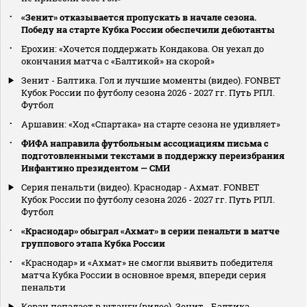
«Зенит» отказывается пропускать в начале сезона.
Победу на старте Кубка России обеспечили дебютанты
Ерохин: «Хочется поддержать Кондакова. Он уехал до
окончания матча с «Балтикой» на скорой»
Зенит - Балтика. Гол и лучшие моменты (видео). FONBET
Кубок России по футболу сезона 2026 - 2027 гг. Путь РПЛ.
Футбол
Аршавин: «Ход «Спартака» на старте сезона не удивляет»
ФИФА направила футбольным ассоциациям письма с
подготовленными текстами в поддержку переизбрания
Инфантино президентом — СМИ
Серия пенальти (видео). Краснодар - Ахмат. FONBET
Кубок России по футболу сезона 2026 - 2027 гг. Путь РПЛ.
Футбол
«Краснодар» обыграл «Ахмат» в серии пенальти в матче
группового этапа Кубка России
«Краснодар» и «Ахмат» не смогли выявить победителя
матча Кубка России в основное время, впереди серия
пенальти
Ковач попадает в штангу (видео). Зенит - Балтика.