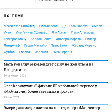
ПО ТЕМЕ
Манчестер Юнайтед
Вильярреал
Даниэль Парехо
Эмери
Унаи
Уле-Гуннар Сульшер
Яго Аспас
Пако Алькасер
Тригерос Ману
Карлос Бакка
Альваро Мората
Виктор
Линделёф
Гарри Магуайр
Эрик Байи
Жерард Морено
Футбол
Европа
Испания
Лига Европы
Мать Роналду рекомендует сыну не жениться на
Джорджине
30 сентября 2021
Олег Корнаухов: «В финале ЛЕ небольшой перевес у
«МЮ» за счет более звездных игроков»
25 мая 2021
Эмери рассматривается на пост тренера «Манчестер