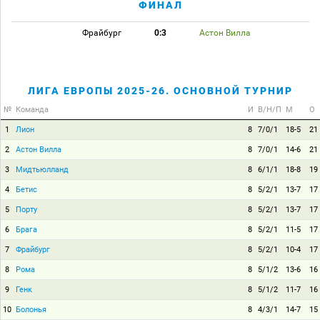
ФИНАЛ
Фрайбург
0:3
Астон Вилла
ЛИГА ЕВРОПЫ 2025-26. ОСНОВНОЙ ТУРНИР
№
Команда
И
В/Н/П
М
О
1
Лион
8
7/0/1
18-5
21
2
Астон Вилла
8
7/0/1
14-6
21
3
Мидтьюлланд
8
6/1/1
18-8
19
4
Бетис
8
5/2/1
13-7
17
5
Порту
8
5/2/1
13-7
17
6
Брага
8
5/2/1
11-5
17
7
Фрайбург
8
5/2/1
10-4
17
8
Рома
8
5/1/2
13-6
16
9
Генк
8
5/1/2
11-7
16
10
Болонья
8
4/3/1
14-7
15