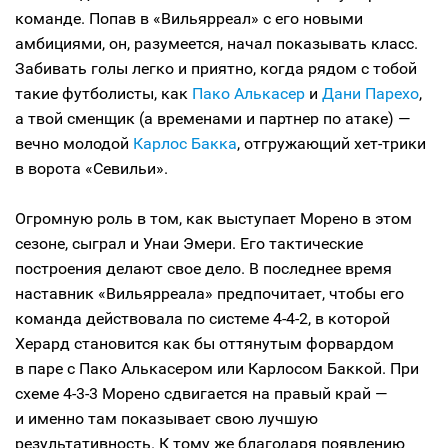
команде. Попав в «Вильярреал» с его новыми
амбициями, он, разумеется, начал показывать класс.
Забивать голы легко и приятно, когда рядом с тобой
такие футболисты, как
Пако Алькасер
и
Дани Парехо
,
а твой сменщик (а временами и партнер по атаке) —
вечно молодой
Карлос Бакка
, отгружающий хет-трики
в ворота «Севильи».
Огромную роль в том, как выступает Морено в этом
сезоне, сыграл и Унаи Эмери. Его тактические
построения делают свое дело. В последнее время
наставник «Вильярреала» предпочитает, чтобы его
команда действовала по системе 4-4-2, в которой
Херард становится как бы оттянутым форвардом
в паре с Пако Алькасером или Карлосом Баккой. При
схеме 4-3-3 Морено сдвигается на правый край —
и именно там показывает свою лучшую
результативность. К тому же благодаря появлению