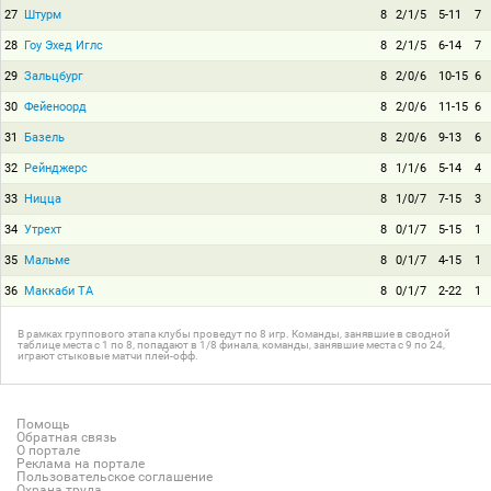
27
Штурм
8
2/1/5
5-11
7
28
Гоу Эхед Иглс
8
2/1/5
6-14
7
29
Зальцбург
8
2/0/6
10-15
6
30
Фейеноорд
8
2/0/6
11-15
6
31
Базель
8
2/0/6
9-13
6
32
Рейнджерс
8
1/1/6
5-14
4
33
Ницца
8
1/0/7
7-15
3
34
Утрехт
8
0/1/7
5-15
1
35
Мальме
8
0/1/7
4-15
1
36
Маккаби ТА
8
0/1/7
2-22
1
В рамках группового этапа клубы проведут по 8 игр. Команды, занявшие в сводной
таблице места с 1 по 8, попадают в 1/8 финала, команды, занявшие места с 9 по 24,
играют стыковые матчи плей-офф.
Помощь
Обратная связь
О портале
Реклама на портале
Пользовательское соглашение
Охрана труда