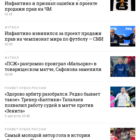
Инфантино и признал ошибки в проекте
продажи прав на ЧМ
01:18
ФУТБОЛ
Инфантино извинился за проект продажи
прав на чемпионат мира по футболу — СМИ
01:00
ФУТБОЛ
«ПСЖ» разгромно проиграл «Мальорке» в
товарищеском матче, Сафонова заменили
00:05
FONBET КУБОК РОССИИ
«Здорово арбитр разобрался. Редко бывает
такое». Тренер «Балтики» Талалаев
похвалил работу судей в матче против
«Зенита»
5 августа 23:45
FONBET КУБОК РОССИИ
Самый молодой автор гола в истории