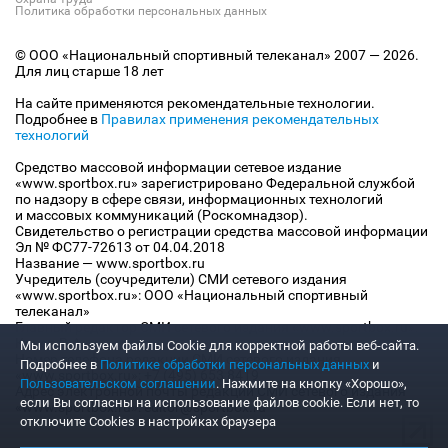
Политика обработки персональных данных
© ООО «Национальный спортивный телеканал» 2007 — 2026.
Для лиц старше 18 лет
На сайте применяются рекомендательные технологии.
Подробнее в
Правилах применения рекомендательных
технологий
Средство массовой информации сетевое издание
«www.sportbox.ru» зарегистрировано Федеральной службой
по надзору в сфере связи, информационных технологий
и массовых коммуникаций (Роскомнадзор).
Свидетельство о регистрации средства массовой информации
Эл № ФС77-72613 от 04.04.2018
Название — www.sportbox.ru
Учредитель (соучредители) СМИ сетевого издания
«www.sportbox.ru»: ООО «Национальный спортивный
телеканал»
Главный редактор СМИ сетевого издания «www.sportbox.ru»:
Конов В.А.
Мы используем файлы Сookie для корректной работы веб-сайта.
Номер телефона редакции СМИ сетевого издания
Подробнее в
Политике обработки персональных данных
и
«www.sportbox.ru»: +7 (495) 653 8419
Пользовательском соглашении
. Нажмите на кнопку «Хорошо»,
Адрес электронной почты редакции СМИ сетевого издания
если Вы согласны на использование файлов cookie. Если нет, то
«www.sportbox.ru»: editor@sportbox.ru
отключите Cookies в настройках браузера