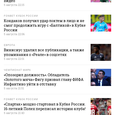
Видео
5 августа 22:15
FONBET КУБОК РОССИИ
Кондаков получил удар локтем в лицо и не
смог продолжить игру с «Балтикой» в Кубке
России
5 августа 22:06
ЕВРОПА
Винисиус удалил все публикации, а также
упоминания о «Реале» в соцсетях
5 августа 22:01
ЧЕМПИОНАТ МИРА
«Опозорил должность». Обладатель
«Золотого мяча» Фигу призвал главу ФИФА
Инфантино уйти в отставку
5 августа 21:51
FONBET КУБОК РОССИИ
«Спартак» мощно стартовал в Кубке России.
16-летний Полех переписал историю клуба!
5 августа 21:43