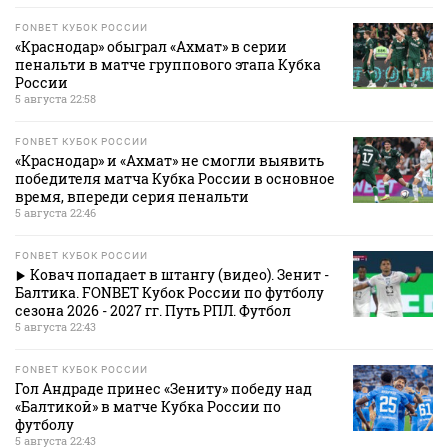
FONBET КУБОК РОССИИ
«Краснодар» обыграл «Ахмат» в серии
пенальти в матче группового этапа Кубка
России
5 августа 22:58
FONBET КУБОК РОССИИ
«Краснодар» и «Ахмат» не смогли выявить
победителя матча Кубка России в основное
время, впереди серия пенальти
5 августа 22:46
FONBET КУБОК РОССИИ
Ковач попадает в штангу (видео). Зенит -
Балтика. FONBET Кубок России по футболу
сезона 2026 - 2027 гг. Путь РПЛ. Футбол
5 августа 22:43
FONBET КУБОК РОССИИ
Гол Андраде принес «Зениту» победу над
«Балтикой» в матче Кубка России по
футболу
5 августа 22:43