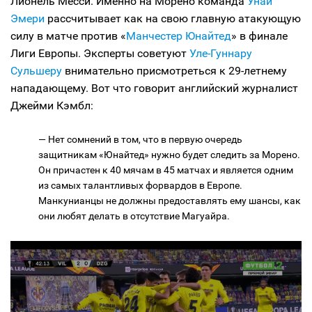
Лионель Месси. Именно на Морено команда
Унаи
Эмери
рассчитывает как на свою главную атакующую
силу в матче против «
Манчестер Юнайтед
» в финале
Лиги Европы. Эксперты советуют
Уле-Гуннару
Сульшеру
внимательно присмотреться к 29-летнему
нападающему. Вот что говорит английский журналист
Джейми Кэмбл:
— Нет сомнений в том, что в первую очередь
защитникам «Юнайтед» нужно будет следить за Морено.
Он причастен к 40 мячам в 45 матчах и является одним
из самых талантливых форвардов в Европе.
Манкунианцы не должны предоставлять ему шансы, как
они любят делать в отсутствие Магуайра.