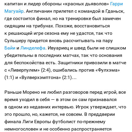
капитан и лидер обороны «красных дьяволов»
Гарри
Магуайр
. Англичанин прилетел с командой в Гданьск,
где состоится финал, но на тренировке был замечен
сидящим на трибунах. Похоже, восстановиться
к решающей игре сезона ему не удастся, так что
Сульшеру придется вновь рассчитывать на пару
Байи
и
Линделефа
. Ивуариец и швед были не слишком
убедительны в последних матчах, так что основания
для беспокойства есть. Защитники привозили в матче
с «Ливерпулем» (2:4), ошибались против «Фулхэма»
(1:1) и «Вулверхэмптона» (2:1)…
Раньше Морено не любил разговоров перед игрой, все
время уходил в себя — в этом он сам признавался
в одном из недавних интервью. Игрок утверждает, что
это прошло, но, кажется, не совсем. В преддверии
финала Лиги Европы футболист по-прежнему
немногословен и не особенно распространяется