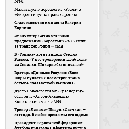
МФЛ
Мастантуоно перешел из «Реала» в
«Фиорентину» на правах аренды
Стало известно имя сына Валерия
Карпина
«Манчестер Сити» отклонил
предложение «Барселоны» в €50 млн
за трансфер Родри — СМИ
В «Родине» хотят видеть Серхио
Рамоса: «У нас тренерский штаб тоже
из Севильи. Шикарно бы вписался!»
Вратарь «Динамо» Расулов: «Боев
Шары Буллета я посмотрел точно
больше, чем матчей Овечкина»
Дубль Полевого помог «Краснодару»
обыграть «Акрон‑Академию
Коноплева» в матче МФЛ
Тренер «Динамо» Шварц: «Овечкин —
легенда. В любое время мы его ждем»
Президент Норвежской федерации
футбола призвала Инфантино уйти в