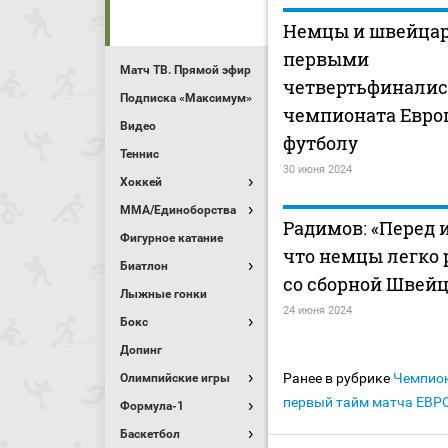
Немцы и швейцар
первыми
Матч ТВ. Прямой эфир
четвертьфинали
Подписка «Максимум»
чемпионата Евро
Видео
футболу
Теннис
30 июня 2024
Хоккей
MMA/Единоборства
Радимов: «Перед 
Фигурное катание
что немцы легко 
Биатлон
со сборной Швей
Лыжные гонки
24 июня 2024
Бокс
Допинг
Ранее в рубрике
Чемпио
Олимпийские игры
первый тайм матча ЕВРО
Формула-1
Баскетбол