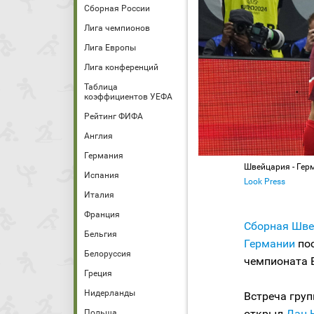
Сборная России
Лига чемпионов
Лига Европы
Лига конференций
Таблица
коэффициентов УЕФА
Рейтинг ФИФА
Англия
Германия
Швейцария - Гер
Испания
Look Press
Италия
Франция
Сборная Шве
Бельгия
Германии
пос
Белоруссия
чемпионата Е
Греция
Нидерланды
Встреча груп
открыл
Дан 
Польша