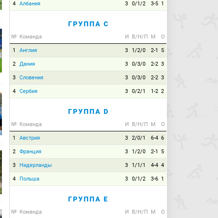
4
Албания
3
0/1/2
3-5
1
ГРУППА C
№
Команда
И
В/Н/П
М
О
1
Англия
3
1/2/0
2-1
5
2
Дания
3
0/3/0
2-2
3
3
Словения
3
0/3/0
2-2
3
4
Сербия
3
0/2/1
1-2
2
ГРУППА D
№
Команда
И
В/Н/П
М
О
1
Австрия
3
2/0/1
6-4
6
2
Франция
3
1/2/0
2-1
5
3
Нидерланды
3
1/1/1
4-4
4
4
Польша
3
0/1/2
3-6
1
ГРУППА E
№
Команда
И
В/Н/П
М
О