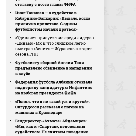
отставку с поста главы ФИФА
Инал Танашев — о судействе в
Кабардино‑Балкарии: «Бывало, когда
прилично прилетало. С одним
футболистом начали драться»
«Удивляет присутствие среди лидеров
«Динамо» Мх и что слишком легко
выиграл «Зенит» — Журавель о старте
сезона РПЛ
Футболисту сборной Англии Тони
предъявлено обвинение в нападении
в клубе
Федерация футбола Албании отозвала
поддержку кандидатуры Инфантино
на выборах президента ФИФА
«Понял, что я не такой уж и крутой».
Сигурдссон рассказал о погоне на
машинах в Краснодаре
Гендиректор «Ахмата» Айдамиров:
«Мы, как и «Спартак», недовольны
судейством. Не считаем поведение