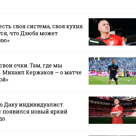
 есть своя система, своя кухня.
ся, что Дзюба может
хню»
свои очки. Там, где мы
. Михаил Кержаков — о матче
ой»
то Даку индивидуалист.
ас появился новый яркий
до