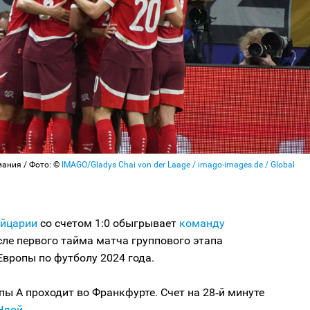
мания / Фото: ©
IMAGO/Gladys Chai von der Laage / imago-images.de / Global
йцарии
со счетом 1:0 обыгрывает
команду
ле первого тайма матча группового этапа
вропы по футболу 2024 года.
пы A проходит во Франкфурте. Счет на 28‑й минуте
Ндой
.