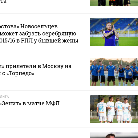
ста
остова» Новосельцев
е может забрать серебряную
2015/16 в РПЛ у бывшей жены
» прилетели в Москву на
 с «Торпедо»
ЛИГА
 «Зенит» в матче МФЛ