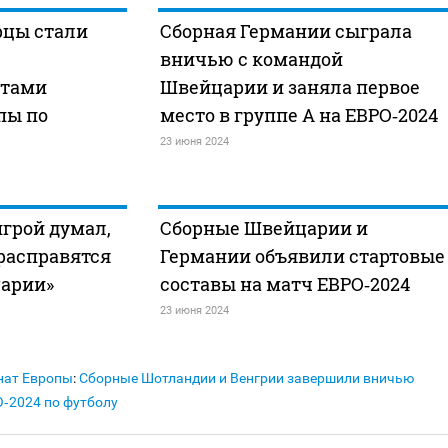
цы стали
Сборная Германии сыграла
вничью с командой
стами
Швейцарии и заняла первое
пы по
место в группе А на ЕВРО‑2024
23 июня 2024
игрой думал,
Сборные Швейцарии и
расправятся
Германии объявили стартовые
царии»
составы на матч ЕВРО‑2024
23 июня 2024
нат Европы
:
Сборные Шотландии и Венгрии завершили вничью
‑2024 по футболу