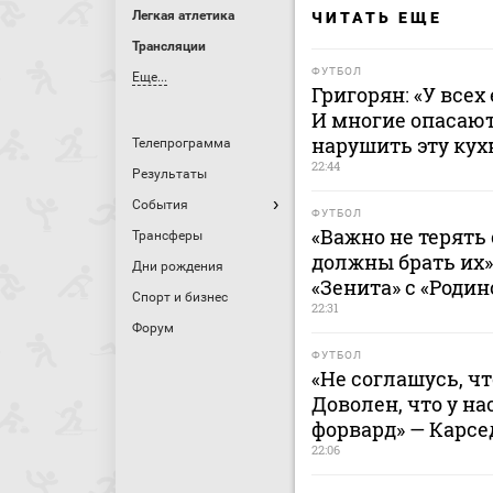
Легкая атлетика
ЧИТАТЬ ЕЩЕ
Трансляции
ФУТБОЛ
Еще...
Григорян: «У всех
И многие опасают
нарушить эту ку
Телепрограмма
22:44
Результаты
События
ФУТБОЛ
«Важно не терять 
Трансферы
должны брать их»
Дни рождения
«Зенита» с «Родин
Спорт и бизнес
22:31
Форум
ФУТБОЛ
«Не соглашусь, ч
Доволен, что у н
форвард» — Карсе
22:06