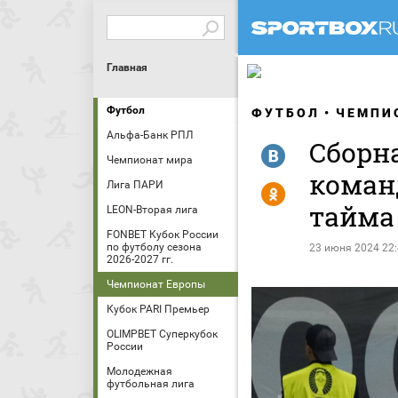
Главная
Футбол
ФУТБОЛ
ЧЕМПИ
Альфа-Банк РПЛ
Сборн
R
Чемпионат мира
коман
Лига ПАРИ
Y
тайма
LEON-Вторая лига
FONBET Кубок России
по футболу сезона
23 июня 2024 22
2026-2027 гг.
Чемпионат Европы
Кубок PARI Премьер
OLIMPBET Суперкубок
России
Молодежная
футбольная лига