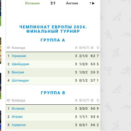
Испания
2:1
Англия
T
ЧЕМПИОНАТ ЕВРОПЫ 2024.
ФИНАЛЬНЫЙ ТУРНИР
ГРУППА A
№
Команда
И
В/Н/П
М
О
1
Германия
3
2/1/0
8-2
7
2
Швейцария
3
1/2/0
5-3
5
3
Венгрия
3
1/0/2
2-5
3
4
Шотландия
3
0/1/2
2-7
1
ГРУППА B
№
Команда
И
В/Н/П
М
О
1
Испания
3
3/0/0
5-0
9
2
Италия
3
1/1/1
3-3
4
3
Хорватия
3
0/2/1
3-6
2