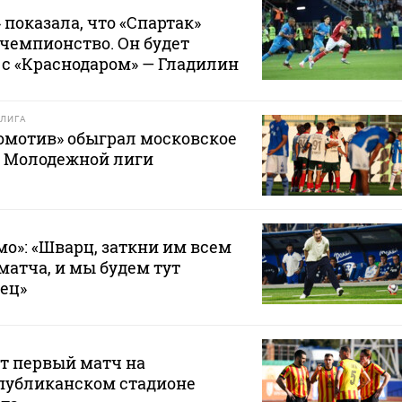
 показала, что «Спартак»
 чемпионство. Он будет
с «Краснодаром» — Гладилин
ЛИГА
омотив» обыграл московское
е Молодежной лиги
мо»: «Шварц, заткни им всем
матча, и мы будем тут
вец»
т первый матч на
публиканском стадионе