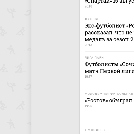
«Спартак» 15 авгу
20:18
ФУТБОЛ
Экс‑футболист «Р
рассказал, что н
медаль за сезон‑
20:13
ЛИГА ПАРИ
Футболисты «Сочи
матч Первой лиги
19:57
МОЛОДЕЖНАЯ ФУТБОЛЬНАЯ 
«Ростов» обыграл
19:25
ТРАНСФЕРЫ