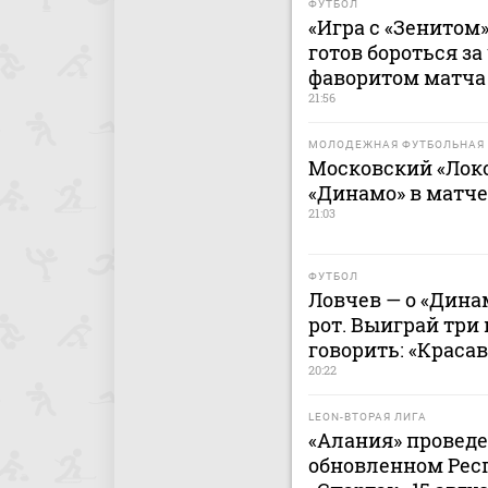
ФУТБОЛ
«Игра с «Зенитом»
готов бороться за
фаворитом матча 
21:56
МОЛОДЕЖНАЯ ФУТБОЛЬНАЯ 
Московский «Лок
«Динамо» в матч
21:03
ФУТБОЛ
Ловчев — о «Дина
рот. Выиграй три 
говорить: «Краса
20:22
LEON-ВТОРАЯ ЛИГА
«Алания» проведе
обновленном Рес