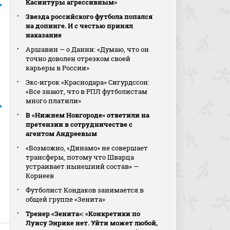
Касинтуры агрессивным»
Звезда российского футбола попался
на допинге. И с честью принял
наказание
Аршавин — о Данни: «Думаю, что он
точно доволен отрезком своей
карьеры в России»
Экс‑игрок «Краснодара» Сигурдссон:
«Все знают, что в РПЛ футболистам
много платили»
В «Нижнем Новгороде» ответили на
претензии в сотрудничестве с
агентом Андреевым
«Возможно, «Динамо» не совершает
трансферы, потому что Шварца
устраивает нынешний состав» —
Корнеев
Футболист Кондаков занимается в
общей группе «Зенита»
Тренер «Зенита»: «Конкретики по
Луису Энрике нет. Уйти может любой,