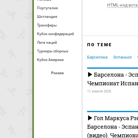
HTML-код вста
Португалия
Шотландия
Трансферы
Кубок конфедераций
Лига наций
ПО ТЕМЕ
Турниры сборных
Барселона
Эспаньол
Кубок Америки
Россия
Барселона - Эс
Чемпионат Испани
11 апреля 2026
Гол Маркуса Рэ
Барселона - Эспань
(видео). Чемпион