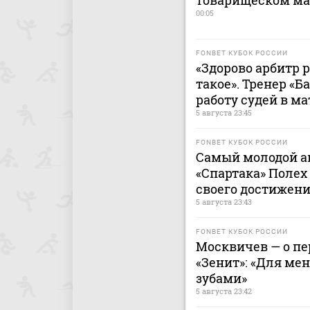
товарищеском ма
00:05
FONBET КУБОК РОССИИ
«Здорово арбитр 
такое». Тренер «
работу судей в ма
5 августа 23:45
FONBET КУБОК РОССИИ
Самый молодой ав
«Спартака» Полех
своего достижен
5 августа 23:43
FONBET КУБОК РОССИИ
Москвичев — о п
«Зенит»: «Для ме
зубами»
5 августа 23:42