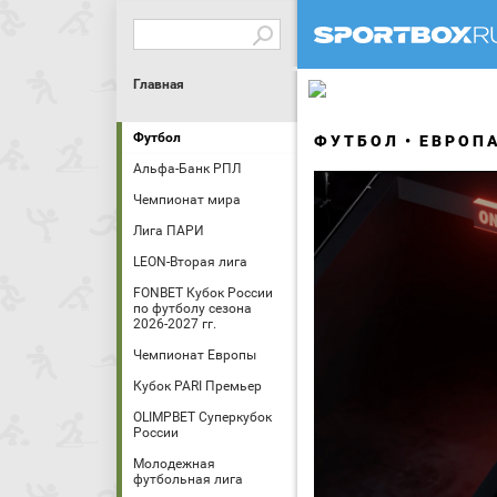
Главная
Футбол
ФУТБОЛ
ЕВРОП
Альфа-Банк РПЛ
Чемпионат мира
Лига ПАРИ
LEON-Вторая лига
FONBET Кубок России
по футболу сезона
2026-2027 гг.
Чемпионат Европы
Кубок PARI Премьер
OLIMPBET Суперкубок
России
Молодежная
футбольная лига