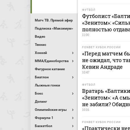
ФУТБОЛ
Футболист «Балти
Матч ТВ. Прямой эфир
«Зенитом»: «Сильн
полностью отдава
Подписка «Максимум»
11:00
Видео
Теннис
FONBET КУБОК РОССИИ
«Перед матчем бы
Хоккей
не ожидал, что та
MMA/Единоборства
Кевин Андраде
Фигурное катание
10:47
Биатлон
ФУТБОЛ
Лыжные гонки
Вратарь «Балтики
Бокс
«Зенитом»: «А смы
Допинг
не забили? Обидн
10:16
Олимпийские игры
Формула-1
FONBET КУБОК РОССИИ
Баскетбол
«Практически не