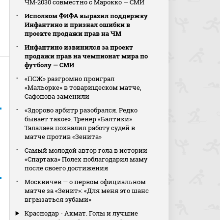
ЧМ‑2030 совместно с Марокко — СМИ
Исполком ФИФА выразил поддержку
Инфантино и признал ошибки в
проекте продажи прав на ЧМ
Инфантино извинился за проект
продажи прав на чемпионат мира по
футболу — СМИ
«ПСЖ» разгромно проиграл
«Мальорке» в товарищеском матче,
Сафонова заменили
«Здорово арбитр разобрался. Редко
бывает такое». Тренер «Балтики»
Талалаев похвалил работу судей в
матче против «Зенита»
Самый молодой автор гола в истории
«Спартака» Полех поблагодарил маму
после своего достижения
Москвичев — о первом официальном
матче за «Зенит»: «Для меня это шанс
вгрызаться зубами»
Краснодар - Ахмат. Голы и лучшие