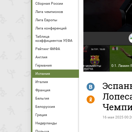
Сборная России
Лига чемпионов
Лига Европы
Лига конференций
Таблица
коэффициентов УЕФА
Рейтинг ФИФА
Англия
Чемпионат Испании.
Германия
Эспаньол - Барселона
Голы и лучшие моменты
0:1. Ламин
Испания
Италия
Эспань
R
Франция
Лопеса
Y
Бельгия
Чемпи
Белоруссия
Греция
16 мая 2025 00:2
Нидерланды
Польша