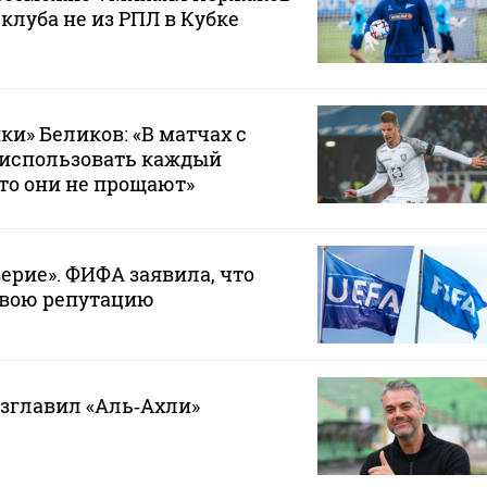
 клуба не из РПЛ в Кубке
ки» Беликов: «В матчах с
 использовать каждый
то они не прощают»
ерие». ФИФА заявила, что
свою репутацию
зглавил «Аль‑Ахли»