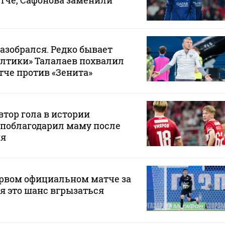
тче, Сафонова заменили
разобрался. Редко бывает
Балтики» Талалаев похвалил
тче против «Зенита»
тор гола в истории
 поблагодарил маму после
ия
ервом официальном матче за
ня это шанс вгрызаться