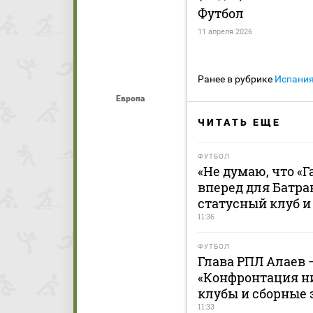
Футбол
11 апреля 2026
Ранее в рубрике
Испани
Европа
ЧИТАТЬ ЕЩЕ
ФУТБОЛ
«Не думаю, что «
вперед для Батра
статусный клуб и
11:36
ФУТБОЛ
Глава РПЛ Алаев 
«Конфронтация н
клубы и сборные 
11:33