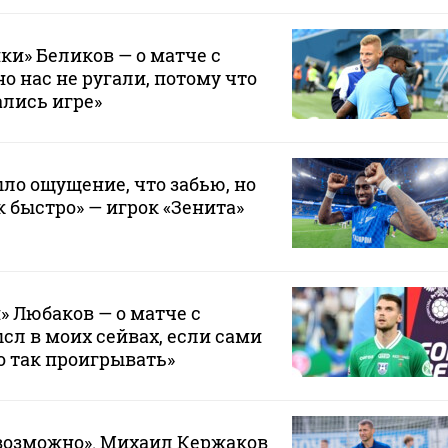
ки» Беликов — о матче с
о нас не ругали, потому что
лись игре»
ло ощущение, что забью, но
к быстро» — игрок «Зенита»
» Любаков — о матче с
сл в моих сейвах, если сами
о так проигрывать»
возможно». Михаил Кержаков