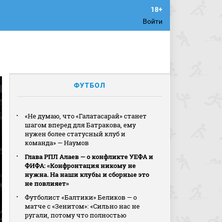
Войти
ФУТБОЛ
«Не думаю, что «Галатасарай» станет
шагом вперед для Батракова, ему
нужен более статусный клуб и
команда» — Наумов
Глава РПЛ Алаев — о конфликте УЕФА и
ФИФА: «Конфронтация никому не
нужна. На наши клубы и сборные это
не повлияет»
Футболист «Балтики» Беликов — о
матче с «Зенитом»: «Сильно нас не
ругали, потому что полностью