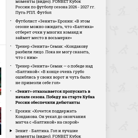
моменты (видео). FONBET Кубок
России по футболу сезона 2026 - 2027 гг.
Путь РПЛ. Футбол
Футболист «Зенита» Ерохин: «В этом
сезоне можно ожидать, что «Балтика»
отберет очки у многих команд и
займет место в восьмерке»
Тренер «Зенита» Семак: «Кондакову
разбили лицо. Пока не могу сказать,
что с ним»
Тренер «Зенита» Семак — о победе над
«Балтикой»: «В конце очень грубо
ошиблись у своих ворот и чуть было
не привезли себе гол»
«Зенит» отказывается пропускать в
начале сезона. Победу на старте Кубка
России обеспечили дебютанты
Ерохин: «Хочется поддержать
Кондакова. Он уехал до окончания
матча с «Балтикой» на скорой»
Зенит - Балтика. Гол и лучшие
моменты (видео). FONBET Кубок