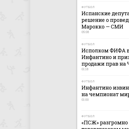
ФУТБОЛ
Испанские депут
решение о провед
Марокко — СМИ
05:08
ФУТБОЛ
Исполком ФИФА в
Инфантино и приз
продажи прав на
01:18
ФУТБОЛ
Инфантино извини
на чемпионат ми
01:00
ФУТБОЛ
«ПСЖ» разгромно 