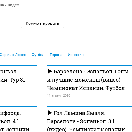
вки видео
Комментировать
Фермин Лопес
Футбол
Европа
Испания
паньол.
Барселона - Эспаньол. Голы
и. Тур 31
и лучшие моменты (видео).
Чемпионат Испании. Футбол
11 апреля 2026
шфорда.
Гол Ламина Ямаля.
ол. 4:1
Барселона - Эспаньол. 3:1
ат Испании.
(видео). Чемпионат Испании.