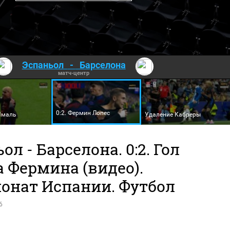
Эспаньол
-
Барселона
матч-центр
0:2. Фермин Лопес
 Ямаль
Удаление Кабреры
ол - Барселона. 0:2. Гол
 Фермина (видео).
онат Испании. Футбол
6