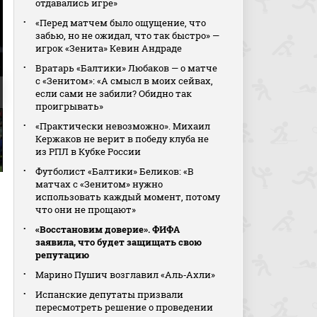
отдавались игре»
«Перед матчем было ощущение, что
забью, но не ожидал, что так быстро» —
игрок «Зенита» Кевин Андраде
Вратарь «Балтики» Любаков — о матче
с «Зенитом»: «А смысл в моих сейвах,
если сами не забили? Обидно так
проигрывать»
«Практически невозможно». Михаил
Кержаков не верит в победу клуба не
из РПЛ в Кубке России
Футболист «Балтики» Беликов: «В
матчах с «Зенитом» нужно
использовать каждый момент, потому
что они не прощают»
«Восстановим доверие». ФИФА
заявила, что будет защищать свою
репутацию
Марино Пушич возглавил «Аль‑Ахли»
Испанские депутаты призвали
пересмотреть решение о проведении