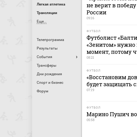
не верит в победу
Легкая атлетика
России
Трансляции
09:16
Еще...
ФУТБОЛ
Футболист «Балти
Телепрограмма
«Зенитом» нужно
Результаты
момент, потому ч
События
08:21
Трансферы
ФУТБОЛ
Дни рождения
«Восстановим дов
Спорт и бизнес
будет защищать 
07:19
Форум
ФУТБОЛ
Марино Пушич во
05:58