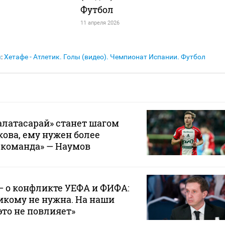
Футбол
11 апреля 2026
я
:
Хетафе - Атлетик. Голы (видео). Чемпионат Испании. Футбол
Галатасарай» станет шагом
кова, ему нужен более
 команда» — Наумов
— о конфликте УЕФА и ФИФА:
икому не нужна. На наши
это не повлияет»