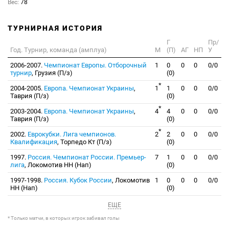
Вес:
78
ТУРНИРНАЯ ИСТОРИЯ
Г
Пр/
Год. Турнир, команда (амплуа)
М
(П)
АГ
НП
У
2006-2007.
Чемпионат Европы. Отборочный
1
0
0
0
0/0
турнир
, Грузия (П/з)
(0)
*
2004-2005.
Европа. Чемпионат Украины
,
1
1
0
0
0/0
Таврия (П/з)
(0)
*
2003-2004.
Европа. Чемпионат Украины
,
4
4
0
0
0/0
Таврия (П/з)
(0)
*
2002.
Еврокубки. Лига чемпионов.
2
2
0
0
0/0
Квалификация
, Торпедо Кт (П/з)
(0)
1997.
Россия. Чемпионат России. Премьер-
7
1
0
0
0/0
лига
, Локомотив НН (Нап)
(0)
1997-1998.
Россия. Кубок России
, Локомотив
1
0
0
0
0/0
НН (Нап)
(0)
ЕЩЕ
* Только матчи, в которых игрок забивал голы