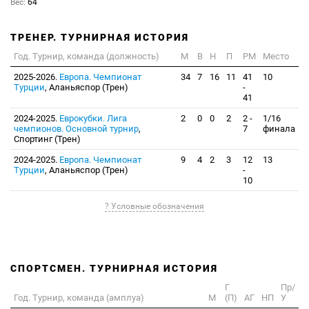
Вес:
64
ТРЕНЕР. ТУРНИРНАЯ ИСТОРИЯ
Год. Турнир, команда (должность)
М
В
Н
П
РМ
Место
2025-2026.
Европа. Чемпионат
34
7
16
11
41
10
Турции
, Аланьяспор (Трен)
-
41
2024-2025.
Еврокубки. Лига
2
0
0
2
2 -
1/16
чемпионов. Основной турнир
,
7
финала
Спортинг (Трен)
2024-2025.
Европа. Чемпионат
9
4
2
3
12
13
Турции
, Аланьяспор (Трен)
-
10
? Условные обозначения
СПОРТСМЕН. ТУРНИРНАЯ ИСТОРИЯ
Г
Пр/
Год. Турнир, команда (амплуа)
М
(П)
АГ
НП
У