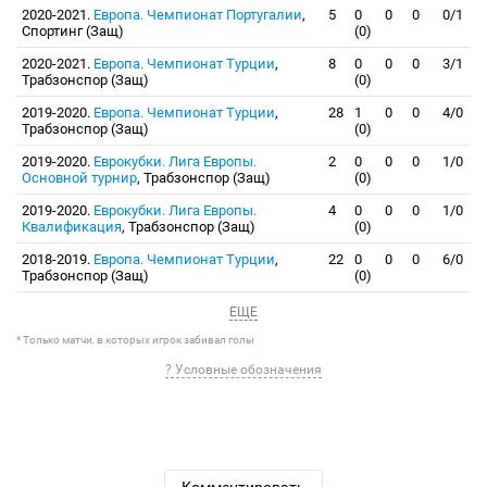
2020-2021.
Европа. Чемпионат Португалии
,
5
0
0
0
0/1
Спортинг (Защ)
(0)
2020-2021.
Европа. Чемпионат Турции
,
8
0
0
0
3/1
Трабзонспор (Защ)
(0)
2019-2020.
Европа. Чемпионат Турции
,
28
1
0
0
4/0
Трабзонспор (Защ)
(0)
2019-2020.
Еврокубки. Лига Европы.
2
0
0
0
1/0
Основной турнир
, Трабзонспор (Защ)
(0)
2019-2020.
Еврокубки. Лига Европы.
4
0
0
0
1/0
Квалификация
, Трабзонспор (Защ)
(0)
2018-2019.
Европа. Чемпионат Турции
,
22
0
0
0
6/0
Трабзонспор (Защ)
(0)
ЕЩЕ
* Только матчи, в которых игрок забивал голы
? Условные обозначения