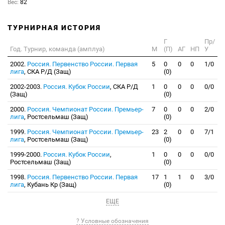
Вес:
82
ТУРНИРНАЯ ИСТОРИЯ
Г
Пр/
Год. Турнир, команда (амплуа)
М
(П)
АГ
НП
У
2002.
Россия. Первенство России. Первая
5
0
0
0
1/0
лига
, СКА Р/Д (Защ)
(0)
2002-2003.
Россия. Кубок России
, СКА Р/Д
1
0
0
0
0/0
(Защ)
(0)
2000.
Россия. Чемпионат России. Премьер-
7
0
0
0
2/0
лига
, Ростсельмаш (Защ)
(0)
1999.
Россия. Чемпионат России. Премьер-
23
2
0
0
7/1
лига
, Ростсельмаш (Защ)
(0)
1999-2000.
Россия. Кубок России
,
1
0
0
0
0/0
Ростсельмаш (Защ)
(0)
1998.
Россия. Первенство России. Первая
17
1
1
0
3/0
лига
, Кубань Кр (Защ)
(0)
ЕЩЕ
? Условные обозначения