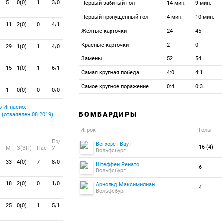
5
0(0)
1
3/0
Первый забитый гол
14 мин.
9 мин.
Первый пропущенный гол
4 мин.
10 мин.
11
2(0)
0
4/1
Желтые карточки
24
45
Красные карточки
2
0
29
1(0)
1
4/0
Замены
52
54
15
1(0)
1
6/1
Самая крупная победа
4:0
4:1
Самое крупное поражение
0:4
0:3
1
0(0)
0
0/0
 Игнасио
,
БОМБАРДИРЫ
(отзаявлен 08.2019)
Игрок
Голы
Пр/
Вегхорст Ваут
16 (4)
M
З(ЗП)
Пас
У
Вольфсбург
33
4(0)
7
8/0
Штеффен Ренато
6
Вольфсбург
18
2(0)
0
1/0
Арнольд Максимилиан
4
Вольфсбург
25
0(0)
1
5/1