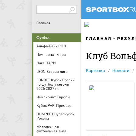
Главная
Футбол
ГЛАВНАЯ
РЕЗУЛ
Альфа-Банк РПЛ
Клуб Воль
Чемпионат мира
Лига ПАРИ
Карточка
Новости
LEON-Вторая лига
FONBET Кубок России
по футболу сезона
2026-2027 гг.
Чемпионат Европы
Кубок PARI Премьер
OLIMPBET Суперкубок
России
Молодежная
футбольная лига