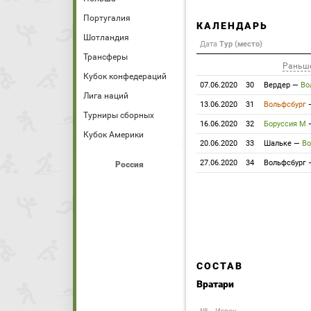
Португалия
КАЛЕНДАРЬ
Шотландия
Дата
Тур (место)
Трансферы
Раньш
Кубок конфедераций
07.06.2020
30
Вердер
—
Во
Лига наций
13.06.2020
31
Вольфсбург
Турниры сборных
16.06.2020
32
Боруссия М
Кубок Америки
20.06.2020
33
Шальке
—
Во
27.06.2020
34
Вольфсбург
Россия
СОСТАВ
Вратари