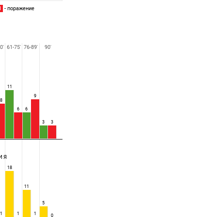
П
- поражение
0'
61-75'
76-89'
90'
11
9
8
6
6
3
3
ИЯ
18
11
5
1
1
1
0