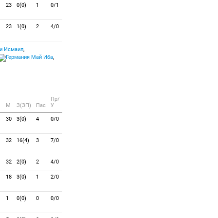
23
0(0)
1
0/1
23
1(0)
2
4/0
и Исмаил
,
Май Иба
,
Пр/
M
З(ЗП)
Пас
У
30
3(0)
4
0/0
32
16(4)
3
7/0
32
2(0)
2
4/0
18
3(0)
1
2/0
1
0(0)
0
0/0