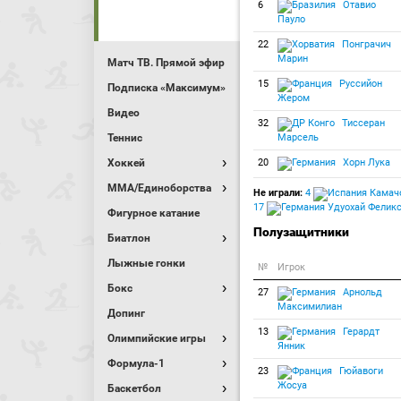
6
Отавио
Пауло
22
Понграчич
Марин
Матч ТВ. Прямой эфир
15
Руссийон
Подписка «Максимум»
Жером
Видео
32
Тиссеран
Теннис
Марсель
Хоккей
20
Хорн Лука
MMA/Единоборства
Не играли:
4
Камачо
17
Удуохай Феликс 
Фигурное катание
Полузащитники
Биатлон
Лыжные гонки
№
Игрок
Бокс
27
Арнольд
Максимилиан
Допинг
13
Герардт
Олимпийские игры
Янник
Формула-1
23
Гюйавоги
Жосуа
Баскетбол