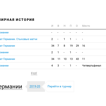
НИРНАЯ ИСТОРИЯ
И
В
Н
П
О
Место
ермании
-
-
-
-
-
-
ат Германии. Стыковые матчи
2
-
1
1
-
-
ат Германии
34
7
8
19
29
16
ермании
2
1
-
1
-
-
ат Германии
34
11
10
13
43
11
ермании
4
3
-
1
-
Четвертьфинал
ЕЩЕ
ермании
2019-20
Перейти в турнир