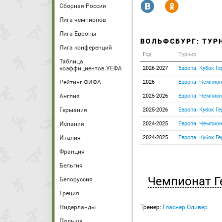
R
Y
Сборная России
Лига чемпионов
Лига Европы
ВОЛЬФСБУРГ: ТУР
Лига конференций
Год
Турнир
Таблица
коэффициентов УЕФА
2026-2027
Европа. Кубок Г
Рейтинг ФИФА
2026
Европа. Чемпион
Англия
2025-2026
Европа. Чемпион
Германия
2025-2026
Европа. Кубок Г
Испания
2024-2025
Европа. Чемпион
Италия
2024-2025
Европа. Кубок Г
Франция
Бельгия
Чемпионат Г
Белоруссия
Греция
Нидерланды
Тренер:
Гласнер Оливер
Польша