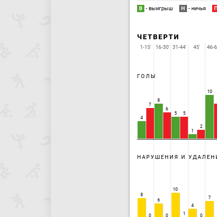
В
- выигрыш
Н
- ничья
ЧЕТВЕРТИ
1-15'
16-30'
31-44'
45'
46-6
ГОЛЫ
10
8
7
6
5
5
4
2
1
НАРУШЕНИЯ И УДАЛЕН
10
8
7
6
4
1
0
0
0