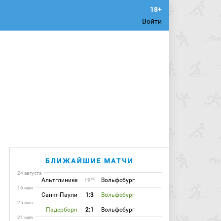
Войти
БЛИЖАЙШИЕ МАТЧИ
24 августа
Альтглинике
Вольфсбург
00
19
16 мая
Санкт-Паули
1:3
Вольфсбург
25 мая
Падерборн
2:1
Вольфсбург
21 мая