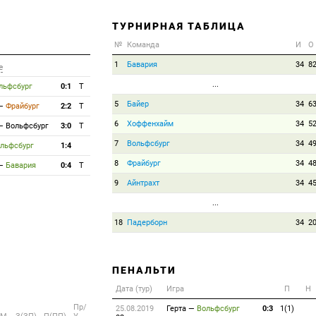
ТУРНИРНАЯ ТАБЛИЦА
№
Команда
И
О
1
Бавария
34
8
е
...
льфсбург
0:1
T
5
Байер
34
6
—
Фрайбург
2:2
T
6
Хоффенхайм
34
5
—
Вольфсбург
3:0
T
7
Вольфсбург
34
4
льфсбург
1:4
8
Фрайбург
34
4
—
Бавария
0:4
T
9
Айнтрахт
34
4
...
18
Падерборн
34
2
ПЕНАЛЬТИ
Дата (тур)
Игра
П
Н
Пр/
25.08.2019
Герта
—
Вольфсбург
0:3
1(1)