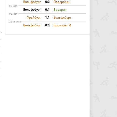
Вольфсбург
0:0
Падерборн
09 мая
Вольфсбург
0:1
Бавария
03 мая
Фрайбург
1:1
Вольфсбург
25 апреля
Вольфсбург
0:0
Боруссия М