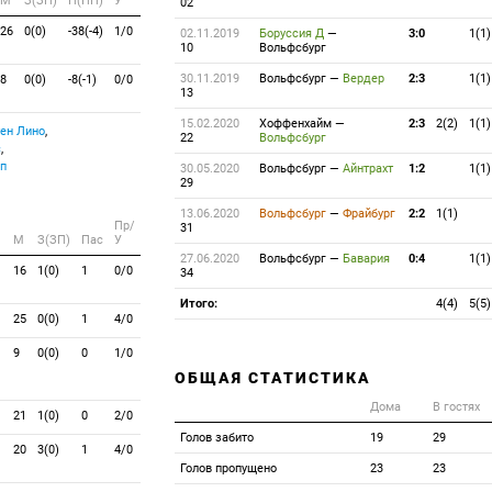
M
З(ЗП)
П(ПП)
У
02
26
0(0)
-38(-4)
1/0
02.11.2019
Боруссия Д
—
3:0
1(1)
10
Вольфсбург
30.11.2019
Вольфсбург
—
Вердер
2:3
1(1)
8
0(0)
-8(-1)
0/0
13
15.02.2020
Хоффенхайм
—
2:3
2(2)
1(1)
ен Лино
,
22
Вольфсбург
с
,
п
30.05.2020
Вольфсбург
—
Айнтрахт
1:2
1(1)
29
13.06.2020
Вольфсбург
—
Фрайбург
2:2
1(1)
Пр/
31
M
З(ЗП)
Пас
У
27.06.2020
Вольфсбург
—
Бавария
0:4
1(1)
16
1(0)
1
0/0
34
Итого:
4(4)
5(5)
25
0(0)
1
4/0
9
0(0)
0
1/0
ОБЩАЯ СТАТИСТИКА
Дома
В гостях
21
1(0)
0
2/0
Голов забито
19
29
20
3(0)
1
4/0
Голов пропущено
23
23