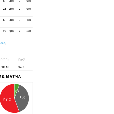
5
0(0)
0
0/0
21
2(0)
2
0/0
6
0(0)
0
1/0
27
6(0)
2
6/0
ссес
,
П(ПП)
Пр/У
-46(-5)
67/4
ХОД МАТЧА
Забитый
Пропущенный
В (1)
Н (7)
П (10)