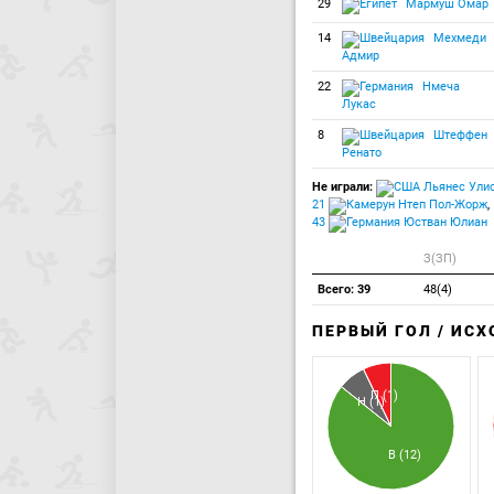
29
Мармуш Омар
14
Мехмеди
Адмир
22
Нмеча
Лукас
8
Штеффен
Ренато
Не играли:
Льянес Ули
21
Нтеп Пол-Жорж
,
43
Юстван Юлиан
З(ЗП)
Всего: 39
48(4)
ПЕРВЫЙ ГОЛ / ИС
П (1)
Н (1)
В (12)