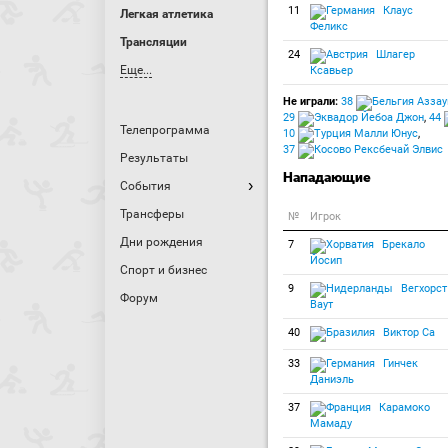
11
Клаус
Легкая атлетика
Феликс
Трансляции
24
Шлагер
Еще...
Ксавьер
Не играли:
38
Аззау
29
Йебоа Джон
,
44
Телепрограмма
10
Малли Юнус
,
37
Рексбечай Элвис
Результаты
Нападающие
События
Трансферы
№
Игрок
Дни рождения
7
Брекало
Йосип
Спорт и бизнес
9
Вегхорст
Форум
Ваут
40
Виктор Са
33
Гинчек
Даниэль
37
Карамоко
Мамаду