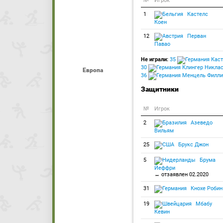
№
Игрок
1
Кастелс
Коен
12
Перван
Павао
Не играли:
35
Каст
30
Клингер Никла
Европа
36
Менцель Филли
Защитники
№
Игрок
2
Азеведо
Вильям
25
Брукс Джон
5
Брума
Йеффри
↔ отзаявлен 02.2020
31
Кнохе Робин
19
Мбабу
Кевин