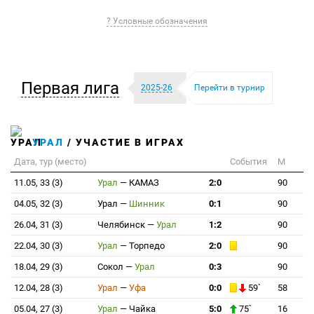
? Условные обозначения
Первая лига
2025-26
Перейти в турнир
УРАЛ
/ УЧАСТИЕ В ИГРАХ
Дата, тур (место)
События
М
11.05, 33 (3)
Урал
—
КАМАЗ
2:0
90
04.05, 32 (3)
Урал
—
Шинник
0:1
90
26.04, 31 (3)
Челябинск
—
Урал
1:2
90
22.04, 30 (3)
Урал
—
Торпедо
2:0
90
18.04, 29 (3)
Сокол
—
Урал
0:3
90
12.04, 28 (3)
Урал
—
Уфа
0:0
59`
58
05.04, 27 (3)
Урал
—
Чайка
5:0
75`
16