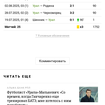
02.08.2025, 03 (1)
Урал
—
Родина
2:1
90
28.07.2025, 02 (2)
Урал
—
Черноморец
3:2
90
19.07.2025, 01 (4)
Шинник
—
Урал
0:1
90`
1
Матчей: 25
x3
1752
? Условные обозначения
Комментировать
ЧИТАТЬ ЕЩЕ
АЛЬФА-БАНК РПЛ
Футболист «Урала» Малькевич: «Со
времен, когда Ганчаренко еще
тренировал БАТЭ, мне хотелось с ним
поработать»