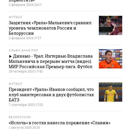
2 февраля 2024 20:17
ФУТБОЛ
Защитник «Урала» Малькевич сравнил
уровень чемпионатов России и
Белоруссии
2 февраля 2024 17:17
АЛЬФА-БАНК РПЛ
Динамо - Урал. Интервью Владислава
Малькевича в перерыве матча (видео).
МИР Российская Премьер-лига. Футбол
29 октября 2023 17:42
ФУТБОЛ
Президент «Урала» Иванов сообщил, что
клуб заинтересован в двух футболистах
БАТЭ
7 сентября 2023 17:52
БЕЛОРУССИЯ
«Ислочь» в гостях нанесла поражение «Славии»
1 августа 2020 20:25