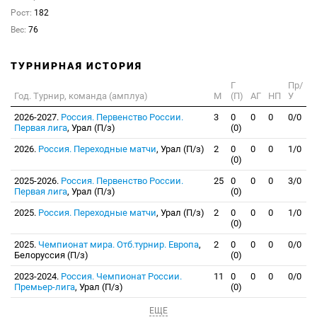
Рост:
182
Вес:
76
ТУРНИРНАЯ ИСТОРИЯ
Г
Пр/
Год. Турнир, команда (амплуа)
М
(П)
АГ
НП
У
2026-2027.
Россия. Первенство России.
3
0
0
0
0/0
Первая лига
, Урал (П/з)
(0)
2026.
Россия. Переходные матчи
, Урал (П/з)
2
0
0
0
1/0
(0)
2025-2026.
Россия. Первенство России.
25
0
0
0
3/0
Первая лига
, Урал (П/з)
(0)
2025.
Россия. Переходные матчи
, Урал (П/з)
2
0
0
0
1/0
(0)
2025.
Чемпионат мира. Отб.турнир. Европа
,
2
0
0
0
0/0
Белоруссия (П/з)
(0)
2023-2024.
Россия. Чемпионат России.
11
0
0
0
0/0
Премьер-лига
, Урал (П/з)
(0)
ЕЩЕ