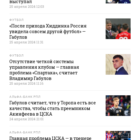
выступал
25 апреля 2024 12:03
ФУТБОЛ
«После прихода Хиддинка Россия
увидела совсем другой футбол» —
Габулов
25 апреля 2024 11:31
ФУТБОЛ
Отсутствие четкой системы
управления клубом — главная
проблема «Спартака», считает
Владимир Габулов
25 апреля 2024 11:16
АЛЬФА-БАНК РПЛ
Габулов считает, что у Торопа есть все
качества, чтобы стать преемником
Акинфеева в ЦСКА
24 апреля 2024 21:01
АЛЬФА-БАНК РПЛ
Главная проблема ЦСКА — в тренере