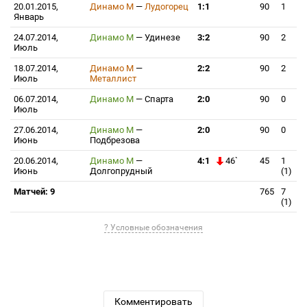
20.01.2015,
Динамо М
—
Лудогорец
1:1
90
1
Январь
24.07.2014,
Динамо М
—
Удинезе
3:2
90
2
Июль
18.07.2014,
Динамо М
—
2:2
90
2
Июль
Металлист
06.07.2014,
Динамо М
—
Спарта
2:0
90
0
Июль
27.06.2014,
Динамо М
—
2:0
90
0
Июнь
Подбрезова
20.06.2014,
Динамо М
—
4:1
46`
45
1
Июнь
Долгопрудный
(1)
Матчей: 9
765
7
(1)
? Условные обозначения
Комментировать