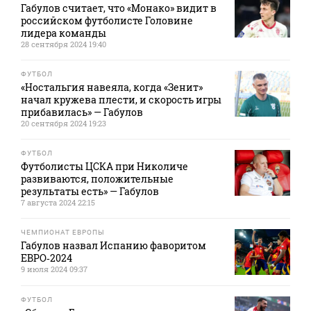
Габулов считает, что «Монако» видит в
российском футболисте Головине
лидера команды
28 сентября 2024 19:40
ФУТБОЛ
«Ностальгия навеяла, когда «Зенит»
начал кружева плести, и скорость игры
прибавилась» — Габулов
20 сентября 2024 19:23
ФУТБОЛ
Футболисты ЦСКА при Николиче
развиваются, положительные
результаты есть» — Габулов
7 августа 2024 22:15
ЧЕМПИОНАТ ЕВРОПЫ
Габулов назвал Испанию фаворитом
ЕВРО‑2024
9 июля 2024 09:37
ФУТБОЛ