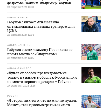
Федотове, заявил Владимир Габулов
24 апреля 2024 12:18
АЛЬФА-БАНК РПЛ
Габулов считает Игнашевича
оптимальным главным тренером для
ЦСКА
24 апреля 2024 12:14
АЛЬФА-БАНК РПЛ
Габулов оценил замену Песьякова во
время матча со «Спартаком»
24 апреля 2024 12:05
АЛЬФА-БАНК РПЛ
«Лунев способен претендовать не
только на вызов в сборную России, но и
на место первого вратаря» — Габулов
27 февраля 2024 11:46
РОССИЯ
«Я сторонник того, что лимит не нужен.
Может, стоит рассмотреть какие‑то