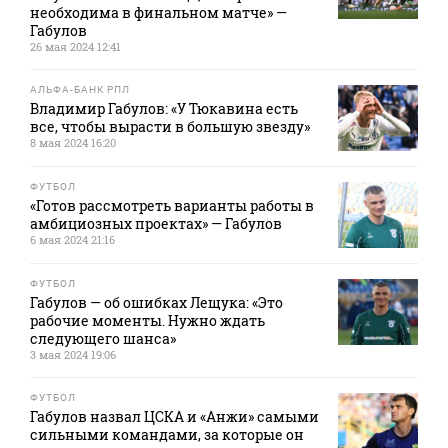
необходима в финальном матче» —
Габулов
26 мая 2024 12:41
АЛЬФА-БАНК РПЛ
Владимир Габулов: «У Тюкавина есть
все, чтобы вырасти в большую звезду»
8 мая 2024 16:20
ФУТБОЛ
«Готов рассмотреть варианты работы в
амбициозных проектах» — Габулов
6 мая 2024 21:16
ФУТБОЛ
Габулов — об ошибках Лещука: «Это
рабочие моменты. Нужно ждать
следующего шанса»
3 мая 2024 19:06
ФУТБОЛ
Габулов назвал ЦСКА и «Анжи» самыми
сильными командами, за которые он