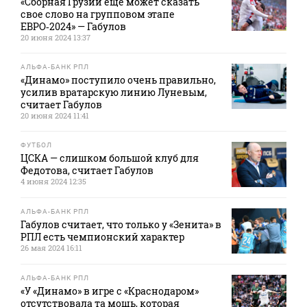
«Сборная Грузии еще может сказать
свое слово на групповом этапе
ЕВРО‑2024» — Габулов
20 июня 2024 13:37
АЛЬФА-БАНК РПЛ
«Динамо» поступило очень правильно,
усилив вратарскую линию Луневым,
считает Габулов
20 июня 2024 11:41
ФУТБОЛ
ЦСКА — слишком большой клуб для
Федотова, считает Габулов
4 июня 2024 12:35
АЛЬФА-БАНК РПЛ
Габулов считает, что только у «Зенита» в
РПЛ есть чемпионский характер
26 мая 2024 16:11
АЛЬФА-БАНК РПЛ
«У «Динамо» в игре с «Краснодаром»
отсутствовала та мощь, которая