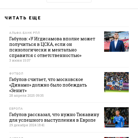
ЧИТАТЬ ЕЩЕ
АЛЬФА-БАНК РПЛ
Габулов: «У Игдисамова вполне может
получиться в ЦСКА, если он
психологически и ментально
справится с ответственностью»
3 июня 15:07
ФУТБОЛ
Габулов считает, что московское
«Динамо» должно было побеждать
«Зенит»
28 апреля 2025 09:35
ЕВРОПА
Габулов рассказал, что нужно Тюкавину
для успешного выступления в Европе
29 декабря 2024 18:41