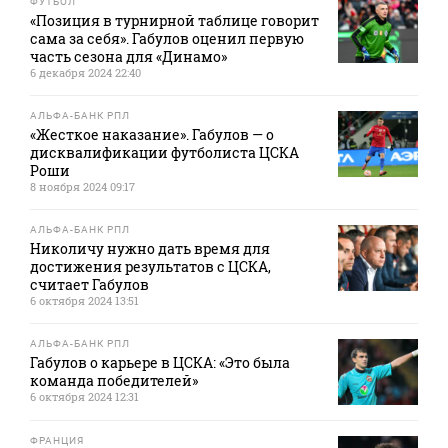
ФУТБОЛ
«Позиция в турнирной таблице говорит
сама за себя». Габулов оценил первую
часть сезона для «Динамо»
6 декабря 2024 22:40
АЛЬФА-БАНК РПЛ
«Жесткое наказание». Габулов — о
дисквалификации футболиста ЦСКА
Роши
8 ноября 2024 09:17
АЛЬФА-БАНК РПЛ
Николичу нужно дать время для
достижения результатов с ЦСКА,
считает Габулов
6 октября 2024 13:51
АЛЬФА-БАНК РПЛ
Габулов о карьере в ЦСКА: «Это была
команда победителей»
6 октября 2024 12:31
ФРАНЦИЯ