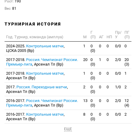
Рост:
190
Вес:
81
ТУРНИРНАЯ ИСТОРИЯ
Г
Пр/
ПГ
Год. Турнир, команда (амплуа)
М
(П)
АГ
НП
У
(П)
2024-2025.
Контрольные матчи
,
1
0
0
0
0/0
0
ЦСКА-2005 (Вр)
(0)
2017-2018.
Россия. Чемпионат России.
20
0
1
0
2/0
20
Премьер-лига
, Арсенал Тл (Вр)
(0)
(3)
2017-2018.
Контрольные матчи
,
1
0
0
0
0/0
1
Арсенал Тл (Вр)
(0)
2017.
Россия. Переходные матчи
,
2
0
0
0
1/0
2
Арсенал Тл (Вр)
(0)
2016-2017.
Россия. Чемпионат России.
13
0
0
0
2/0
12
Премьер-лига
, Арсенал Тл (Вр)
(0)
(4)
2016-2017.
Контрольные матчи
,
8
0
0
0
0/0
2
Арсенал Тл (Вр)
(0)
ЕЩЕ