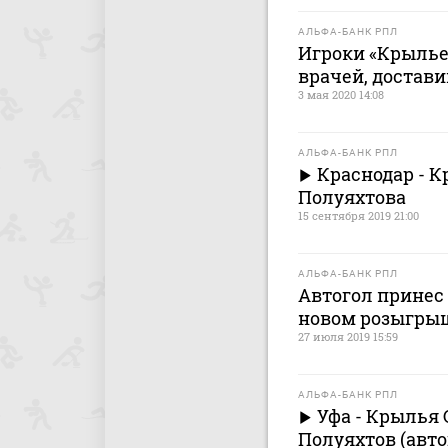
АЛЬФА-БАНК РПЛ
Игроки «Крылье
врачей, достави
3 мая 2020 14:08
АЛЬФА-БАНК РПЛ
Краснодар - К
Полуяхтова
15 сентября 2019 21:00
АЛЬФА-БАНК РПЛ
Автогол принес 
новом розыгры
27 июля 2019 15:59
АЛЬФА-БАНК РПЛ
Уфа - Крылья 
Полуяхтов (авто