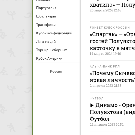
хватило» — Пол
Португалия
26 марта 2024 12:46
Шотландия
Трансферы
FONBET КУБОК РОССИИ
«Спартак» — «Ор
Кубок конфедераций
гостей Полуяхт
Лига наций
карточку в матч
Турниры сборных
14 марта 2024 19:46
Кубок Америки
АЛЬФА-БАНК РПЛ
Россия
«Почему Сычевой
яркая личность
2 апреля 2023 21:33
ФУТБОЛ
Динамо - Орен
Полуяхтова (вид
Футбол
22 января 2023 10:52