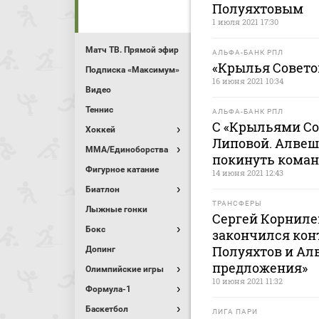
Полуяхтовым
1 июля 2021 17:30
Матч ТВ. Прямой эфир
АЛЬФА-БАНК РПЛ
«Крылья Совето
Подписка «Максимум»
16 июня 2021 10:34
Видео
Теннис
АЛЬФА-БАНК РПЛ
С «Крыльями Сов
Хоккей
Липовой. Алвеш
MMA/Единоборства
покинуть коман
Фигурное катание
14 июня 2021 12:43
Биатлон
ТРАНСФЕРЫ
Лыжные гонки
Сергей Корниле
Бокс
закончился кон
Полуяхтов и Ал
Допинг
предложения»
Олимпийские игры
10 июня 2021 11:32
Формула-1
Баскетбол
ЛИГА ПАРИ