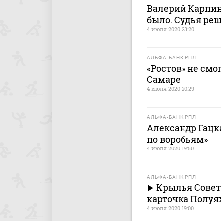
Валерий Карпин:
было. Судья реш
4 июля 2020 23:20
АЛЬФА-БАНК РПЛ
«Ростов» не смо
Самаре
4 июля 2020 20:29
АЛЬФА-БАНК РПЛ
Александр Гацка
по воробьям»
4 июля 2020 19:50
АЛЬФА-БАНК РПЛ
Крылья Совето
карточка Полуя
4 июля 2020 19:00