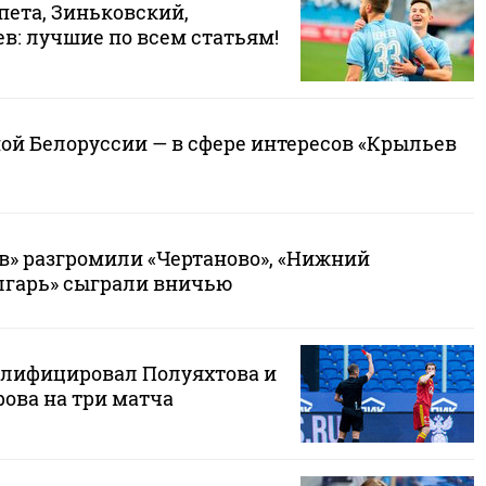
пета, Зиньковский,
ев: лучшие по всем статьям!
ой Белоруссии — в сфере интересов «Крыльев
в» разгромили «Чертаново», «Нижний
олгарь» сыграли вничью
лифицировал Полуяхтова и
ова на три матча