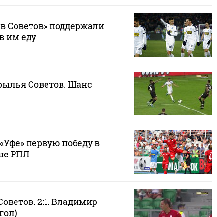
в Советов» поддержали
в им еду
рылья Советов. Шанс
«Уфе» первую победу в
ше РПЛ
Советов. 2:1. Владимир
гол)