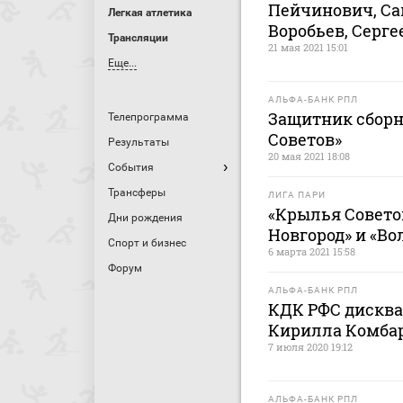
Пейчинович, Са
Легкая атлетика
Воробьев, Серге
Трансляции
21 мая 2021 15:01
Еще...
АЛЬФА-БАНК РПЛ
Защитник сборн
Телепрограмма
Советов»
Результаты
20 мая 2021 18:08
События
Трансферы
ЛИГА ПАРИ
«Крылья Совето
Дни рождения
Новгород» и «В
Спорт и бизнес
6 марта 2021 15:58
Форум
АЛЬФА-БАНК РПЛ
КДК РФС дисква
Кирилла Комбар
7 июля 2020 19:12
АЛЬФА-БАНК РПЛ