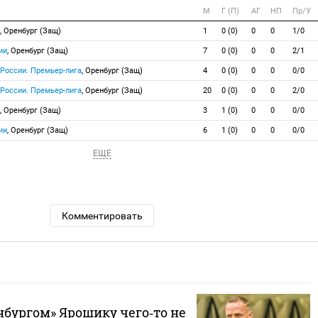
М
Г (П)
АГ
НП
Пр/У
, Оренбург (Защ)
1
0 (0)
0
0
1/0
ии
, Оренбург (Защ)
7
0 (0)
0
0
2/1
 России. Премьер-лига
, Оренбург (Защ)
4
0 (0)
0
0
0/0
 России. Премьер-лига
, Оренбург (Защ)
20
0 (0)
0
0
2/0
, Оренбург (Защ)
3
1 (0)
0
0
0/0
ии
, Оренбург (Защ)
6
1 (0)
0
0
0/0
ЕЩЕ
Комментировать
енбургом» Ярошику чего‑то не