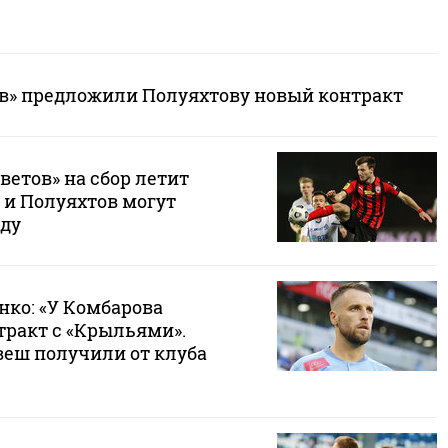
в» предложили Полуяхтову новый контракт
етов» на сбор летит
 и Полуяхтов могут
ду
нко: «У Комбарова
тракт с «Крыльями».
веш получили от клуба