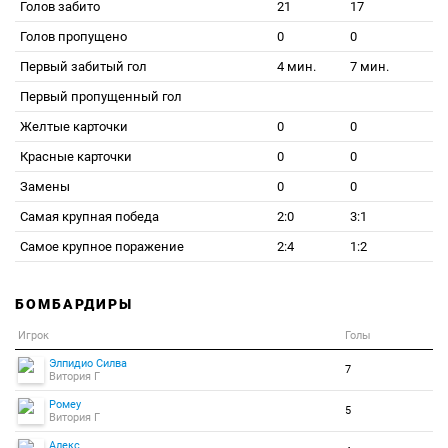
Голов забито
21
17
Голов пропущено
0
0
Первый забитый гол
4 мин.
7 мин.
Первый пропущенный гол
Желтые карточки
0
0
Красные карточки
0
0
Замены
0
0
Самая крупная победа
2:0
3:1
Самое крупное поражение
2:4
1:2
БОМБАРДИРЫ
Игрок
Голы
Элпидио Силва
7
Витория Г
Ромеу
5
Витория Г
Алекс