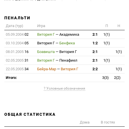
ПЕНАЛЬТИ
Дата (тур)
Игра
П
Н
05.09.2004
02
Витория Г
—
Академика
2:1
1(1)
03.10.2004
05
Витория Г
—
Бенфика
1:2
1(1)
08.01.2005
16
Боавишта
—
Витория Г
2:1
1(1)
02.05.2005
31
Витория Г
—
Пенафиел
2:1
1(1)
22.05.2005
34
Бейра-Мар
—
Витория Г
2:2
1(1)
Итого:
3(3)
2(2)
? Условные обозначения
ОБЩАЯ СТАТИСТИКА
Дома
В гостях