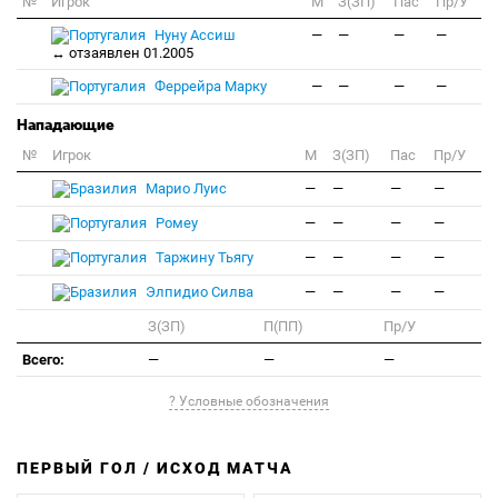
№
Игрок
M
З(ЗП)
Пас
Пр/У
Нуну Ассиш
—
—
—
—
↔ отзаявлен 01.2005
Феррейра Марку
—
—
—
—
Нападающие
№
Игрок
M
З(ЗП)
Пас
Пр/У
Марио Луис
—
—
—
—
Ромеу
—
—
—
—
Таржину Тьягу
—
—
—
—
Элпидио Силва
—
—
—
—
З(ЗП)
П(ПП)
Пр/У
Всего:
—
—
—
? Условные обозначения
ПЕРВЫЙ ГОЛ / ИСХОД МАТЧА