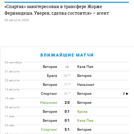
«Спартак» заинтересован в трансфере Жорже
Фернандеша. Уверен, сделка состоится» — агент
06 августа 2024
БЛИЖАЙШИЕ МАТЧИ
06 сентября
Витория
-:-
Каза Пия
31 августа
Брага
Витория
45
22
23 августа
Витория
Насьонал
30
17
14 августа
Спортинг
Витория
15
22
16 мая
Насьонал
2:0
Витория
08 августа
Витория
0:1
Арока
11 мая
Витория
0:1
Каза Пия
04 мая
Спортинг
5:1
Витория