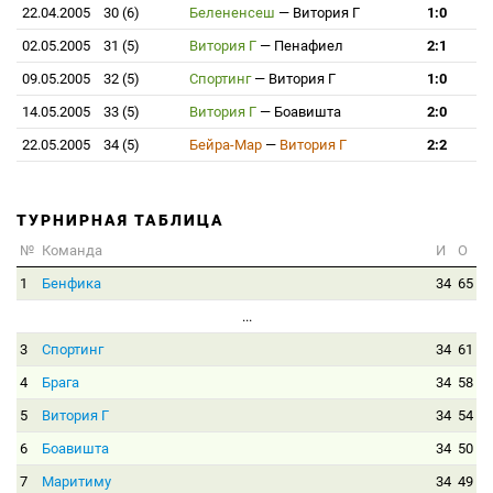
22.04.2005
30 (6)
Белененсеш
—
Витория Г
1:0
02.05.2005
31 (5)
Витория Г
—
Пенафиел
2:1
09.05.2005
32 (5)
Спортинг
—
Витория Г
1:0
14.05.2005
33 (5)
Витория Г
—
Боавишта
2:0
22.05.2005
34 (5)
Бейра-Мар
—
Витория Г
2:2
ТУРНИРНАЯ ТАБЛИЦА
№
Команда
И
О
1
Бенфика
34
65
...
3
Спортинг
34
61
4
Брага
34
58
5
Витория Г
34
54
6
Боавишта
34
50
7
Маритиму
34
49