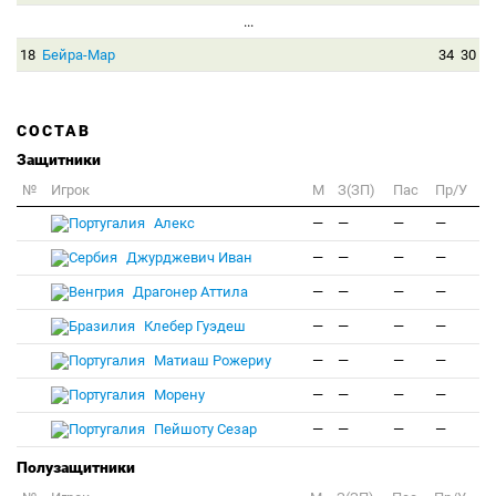
...
18
Бейра-Мар
34
30
СОСТАВ
Защитники
№
Игрок
M
З(ЗП)
Пас
Пр/У
Алекс
—
—
—
—
Джурджевич Иван
—
—
—
—
Драгонер Аттила
—
—
—
—
Клебер Гуэдеш
—
—
—
—
Матиаш Рожериу
—
—
—
—
Морену
—
—
—
—
Пейшоту Сезар
—
—
—
—
Полузащитники