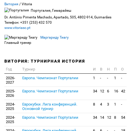
Витория
/ Vitoria
Португалия, Гимарайеш
Dr. António Pimenta Machado, Apartado, 505, 4802-914, Guimarães
Телефон: +351 (253) 432 570
www.vitoriasc.pt
Маргариду Тиагу
Главный тренер
ВИТОРИЯ: ТУРНИРНАЯ ИСТОРИЯ
Год
Турнир
И
В
Н
П
О
2026-
Европа. Чемпионат Португалии
1
-
-
1
-
2027
2025-
Европа. Чемпионат Португалии
34
12
6
16
42
2026
2024-
Еврокубки. Лига конференций.
8
4
3
1
-
2025
Основной турнир
2024-
Европа. Чемпионат Португалии
34
14
12
8
54
2025
2024-
Еврокубки. Лига конференций.
6
6
-
-
18