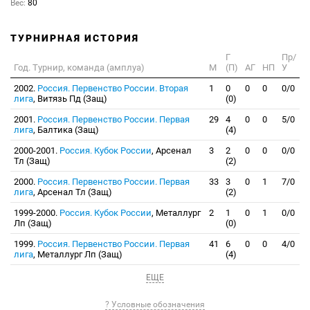
Вес:
80
ТУРНИРНАЯ ИСТОРИЯ
Г
Пр/
Год. Турнир, команда (амплуа)
М
(П)
АГ
НП
У
2002.
Россия. Первенство России. Вторая
1
0
0
0
0/0
лига
, Витязь Пд (Защ)
(0)
2001.
Россия. Первенство России. Первая
29
4
0
0
5/0
лига
, Балтика (Защ)
(4)
2000-2001.
Россия. Кубок России
, Арсенал
3
2
0
0
0/0
Тл (Защ)
(2)
2000.
Россия. Первенство России. Первая
33
3
0
1
7/0
лига
, Арсенал Тл (Защ)
(2)
1999-2000.
Россия. Кубок России
, Металлург
2
1
0
1
0/0
Лп (Защ)
(0)
1999.
Россия. Первенство России. Первая
41
6
0
0
4/0
лига
, Металлург Лп (Защ)
(4)
ЕЩЕ
? Условные обозначения