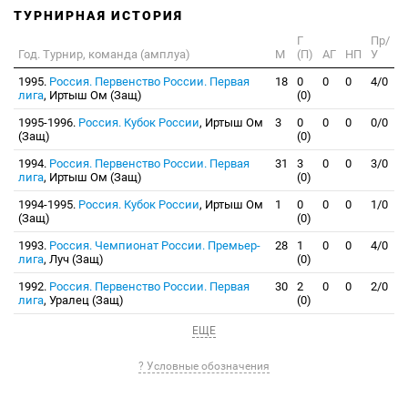
ТУРНИРНАЯ ИСТОРИЯ
Г
Пр/
Год. Турнир, команда (амплуа)
М
(П)
АГ
НП
У
1995.
Россия. Первенство России. Первая
18
0
0
0
4/0
лига
, Иртыш Ом (Защ)
(0)
1995-1996.
Россия. Кубок России
, Иртыш Ом
3
0
0
0
0/0
(Защ)
(0)
1994.
Россия. Первенство России. Первая
31
3
0
0
3/0
лига
, Иртыш Ом (Защ)
(0)
1994-1995.
Россия. Кубок России
, Иртыш Ом
1
0
0
0
1/0
(Защ)
(0)
1993.
Россия. Чемпионат России. Премьер-
28
1
0
0
4/0
лига
, Луч (Защ)
(0)
1992.
Россия. Первенство России. Первая
30
2
0
0
2/0
лига
, Уралец (Защ)
(0)
ЕЩЕ
? Условные обозначения