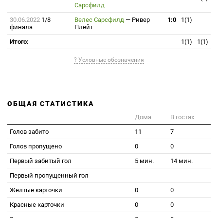
Сарсфилд
30.06.2022
1/8
Велес Сарсфилд
—
Ривер
1:0
1(1)
финала
Плейт
Итого:
1(1)
1(1)
? Условные обозначения
ОБЩАЯ СТАТИСТИКА
Дома
В гостях
Голов забито
11
7
Голов пропущено
0
0
Первый забитый гол
5 мин.
14 мин.
Первый пропущенный гол
Желтые карточки
0
0
Красные карточки
0
0