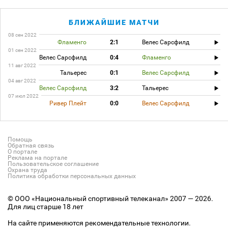
БЛИЖАЙШИЕ МАТЧИ
08 сен 2022
Фламенго
2:1
Велес Сарсфилд
01 сен 2022
Велес Сарсфилд
0:4
Фламенго
11 авг 2022
Тальерес
0:1
Велес Сарсфилд
04 авг 2022
Велес Сарсфилд
3:2
Тальерес
07 июл 2022
Ривер Плейт
0:0
Велес Сарсфилд
Помощь
Обратная связь
О портале
Реклама на портале
Пользовательское соглашение
Охрана труда
Политика обработки персональных данных
© ООО «Национальный спортивный телеканал» 2007 — 2026.
Для лиц старше 18 лет
На сайте применяются рекомендательные технологии.