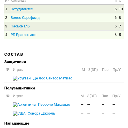
№
Команда
И
О
1
Эстудиантес
6
13
2
Велес Сарсфилд
6
8
3
Насьональ
6
7
4
РБ Брагантино
6
5
СОСТАВ
Защитники
№
Игрок
M
З(ЗП)
Пас
Пр/У
Де лос Сантос Матиас
—
—
—
—
Полузащитники
№
Игрок
M
З(ЗП)
Пас
Пр/У
Перроне Максимо
—
—
—
—
Сонора Джоэль
—
—
—
—
Нападающие