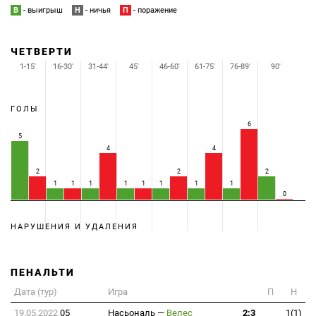
В
- выигрыш
Н
- ничья
П
- поражение
ЧЕТВЕРТИ
1-15'
16-30'
31-44'
45'
46-60'
61-75'
76-89'
90'
ГОЛЫ
6
5
4
4
2
2
2
1
1
1
1
1
1
1
1
0
НАРУШЕНИЯ И УДАЛЕНИЯ
ПЕНАЛЬТИ
Дата (тур)
Игра
П
Н
19.05.2022
05
Насьональ
—
Велес
2:3
1(1)