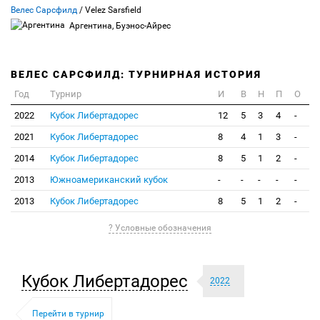
Велес Сарсфилд
/ Velez Sarsfield
Аргентина, Буэнос-Айрес
ВЕЛЕС САРСФИЛД: ТУРНИРНАЯ ИСТОРИЯ
Год
Турнир
И
В
Н
П
О
2022
Кубок Либертадорес
12
5
3
4
-
2021
Кубок Либертадорес
8
4
1
3
-
2014
Кубок Либертадорес
8
5
1
2
-
2013
Южноамериканский кубок
-
-
-
-
-
2013
Кубок Либертадорес
8
5
1
2
-
? Условные обозначения
Кубок Либертадорес
2022
Перейти в турнир