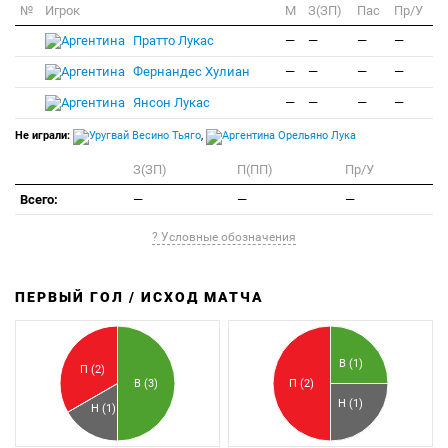
№
Игрок
M
З(ЗП)
Пас
Пр/У
Пратто Лукас
—
—
—
—
Фернандес Хулиан
—
—
—
—
Янсон Лукас
—
—
—
—
Не играли:
Весино Тьяго
,
Орельяно Лука
З(ЗП)
П(ПП)
Пр/У
Всего:
—
—
—
? Условные обозначения
ПЕРВЫЙ ГОЛ / ИСХОД МАТЧА
З
П
В (1)
П (2)
В (3)
П (2)
Н (1)
Н (1)