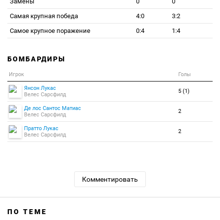
Замены
0
0
Самая крупная победа
4:0
3:2
Самое крупное поражение
0:4
1:4
БОМБАРДИРЫ
Игрок
Голы
Янсон Лукас
5 (1)
Велес Сарсфилд
Де лос Сантос Матиас
2
Велес Сарсфилд
Пратто Лукас
2
Велес Сарсфилд
Комментировать
ПО ТЕМЕ