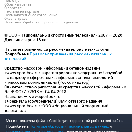
Помощь
Обратная связь
О портале
Реклама на портале
Пользовательское соглашение
Охрана труда
Политика обработки персональных данных
© ООО «Национальный спортивный телеканал» 2007 — 2026.
Для лиц старше 18 лет
На сайте применяются рекомендательные технологии.
Подробнее в
Правилах применения рекомендательных
технологий
Средство массовой информации сетевое издание
«www.sportbox.ru» зарегистрировано Федеральной службой
по надзору в сфере связи, информационных технологий
и массовых коммуникаций (Роскомнадзор).
Свидетельство о регистрации средства массовой информации
Эл № ФС77-72613 от 04.04.2018
Название — www.sportbox.ru
Учредитель (соучредители) СМИ сетевого издания
«www.sportbox.ru»: ООО «Национальный спортивный
телеканал»
Главный редактор СМИ сетевого издания «www.sportbox.ru»:
Конов В.А.
Мы используем файлы Сookie для корректной работы веб-сайта.
Номер телефона редакции СМИ сетевого издания
Подробнее в
Политике обработки персональных данных
и
«www.sportbox.ru»: +7 (495) 653 8419
Пользовательском соглашении
. Нажмите на кнопку «Хорошо»,