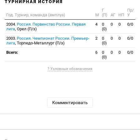
ТУРНИРНАЯ ИСТОРИЯ
Г
Пр/
Год. Турнир, команда (амплуа)
М
(П)
АГ
НП
У
2004.
Россия. Первенство России. Первая
4
0
0
0
0/0
лига
, Орел (П/з)
(0)
2003.
Россия. Чемпионат России. Премьер-
2
0
0
0
0/0
лига
, Торпедо-Металлург (П/з)
(0)
Всего:
6
0
0
0
0/0
(0)
? Условные обозначения
Комментировать