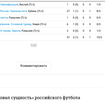
. Квалификация
, Васлуй (П/з)
1
0 (0)
0
0
1/0
 России. Премьер-лига
, Кубань (П/з)
27
1 (1)
0
1
8/0
 матчи
, Румыния (П/з)
1
0 (0)
0
0
0/0
мпионов. Основной турнир
, Униря (П/з)
6
1 (0)
0
0
0/0
б.турнир. Европа
, Румыния (П/з)
2
0 (0)
0
0
1/0
37
2 (1)
0
1
10/0
ЕЩЕ
Комментировать
вовал сущность» российского футбола