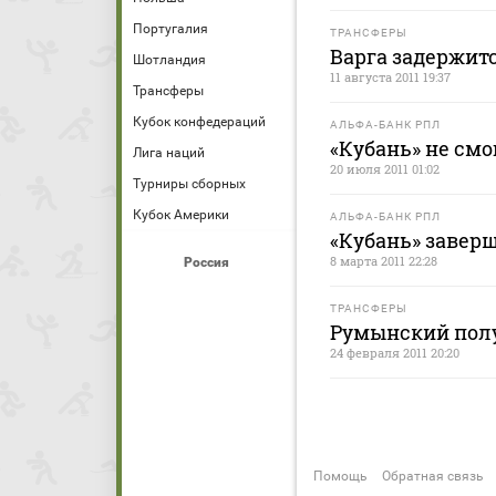
Португалия
ТРАНСФЕРЫ
Варга задержитс
Шотландия
11 августа 2011 19:37
Трансферы
Кубок конфедераций
АЛЬФА-БАНК РПЛ
«Кубань» не смо
Лига наций
20 июля 2011 01:02
Турниры сборных
Кубок Америки
АЛЬФА-БАНК РПЛ
«Кубань» завер
8 марта 2011 22:28
Россия
ТРАНСФЕРЫ
Румынский полу
24 февраля 2011 20:20
Помощь
Обратная связь