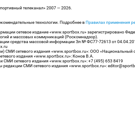
ортивный телеканал» 2007 — 2026.
екомендательные технологии. Подробнее в
Правилах применения р
рмации сетевое издание «www.sportbox.ru» зарегистрировано Феде
огий и массовых коммуникаций (Роскомнадзор).
рации средства массовой информации Эл № ФС77-72613 от 04.04.20
x.ru
ли) СМИ сетевого издания «www.sportbox.ru»: ООО «Национальный 
тевого издания «www.sportbox.ru»: Конов В.А.
 СМИ сетевого издания «www.sportbox.ru»: +7 (495) 653 8419
 редакции СМИ сетевого издания «www.sportbox.ru»: editor@sportb