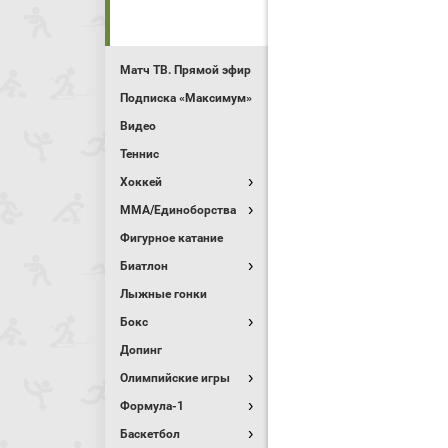
Матч ТВ. Прямой эфир
Подписка «Максимум»
Видео
Теннис
Хоккей
MMA/Единоборства
Фигурное катание
Биатлон
Лыжные гонки
Бокс
Допинг
Олимпийские игры
Формула-1
Баскетбол