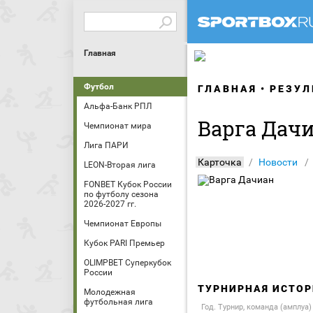
Главная
Футбол
ГЛАВНАЯ
РЕЗУЛ
Альфа-Банк РПЛ
Варга Дач
Чемпионат мира
Лига ПАРИ
Карточка
Новости
LEON-Вторая лига
FONBET Кубок России
по футболу сезона
2026-2027 гг.
Чемпионат Европы
Кубок PARI Премьер
OLIMPBET Суперкубок
России
ТУРНИРНАЯ ИСТОР
Молодежная
футбольная лига
Год. Турнир, команда (амплуа)